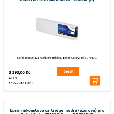
Černá inkoustová náplň pro tiskárnu Epson ColorWorks C7500G.
Detail
3 393,00 Kč
za 1 ks
4 105,53 Kč s DPH
Epson inkoustová cartridge modrá (azurová) pro