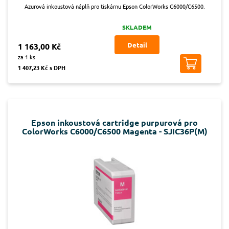
Azurová inkoustová náplň pro tiskárnu Epson ColorWorks C6000/C6500.
SKLADEM
Detail
1 163,00 Kč
za 1 ks
1 407,23 Kč s DPH
Epson inkoustová cartridge purpurová pro
ColorWorks C6000/C6500 Magenta - SJIC36P(M)