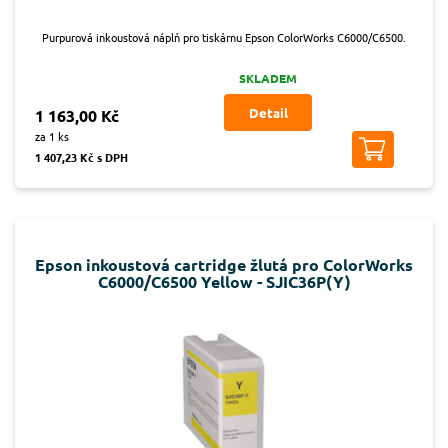
Purpurová inkoustová náplň pro tiskárnu Epson ColorWorks C6000/C6500.
SKLADEM
Detail
1 163,00 Kč
za 1 ks
1 407,23 Kč s DPH
Epson inkoustová cartridge žlutá pro ColorWorks
C6000/C6500 Yellow - SJIC36P(Y)