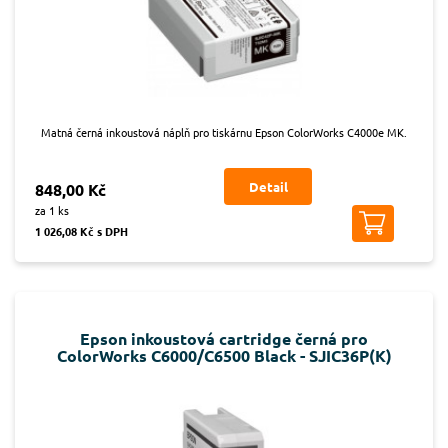
Matná černá inkoustová náplň pro tiskárnu Epson ColorWorks C4000e MK.
Detail
848,00 Kč
za 1 ks
1 026,08 Kč s DPH
Epson inkoustová cartridge černá pro
ColorWorks C6000/C6500 Black - SJIC36P(K)