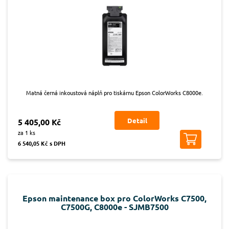
Matná černá inkoustová náplň pro tiskárnu Epson ColorWorks C8000e.
Detail
5 405,00 Kč
za 1 ks
6 540,05 Kč s DPH
Epson maintenance box pro ColorWorks C7500,
C7500G, C8000e - SJMB7500