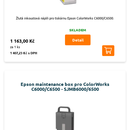
Žlutá inkoustová náplň pro tiskárnu Epson ColorWorks C6000/C6500.
SKLADEM
Detail
1 163,00 Kč
za 1 ks
1 407,23 Kč s DPH
Epson maintenance box pro ColorWorks
C6000/C6500 - SJMB6000/6500