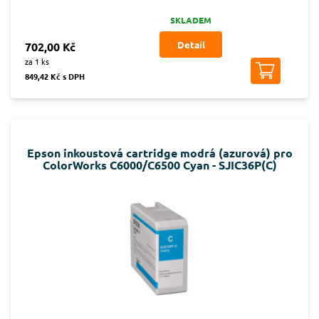
SKLADEM
Detail
702,00 Kč
za 1 ks
849,42 Kč s DPH
Epson inkoustová cartridge modrá (azurová) pro
ColorWorks C6000/C6500 Cyan - SJIC36P(C)