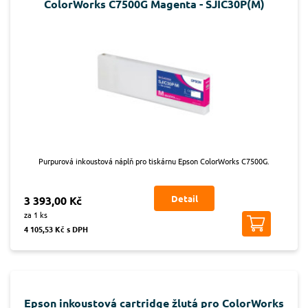
ColorWorks C7500G Magenta - SJIC30P(M)
Purpurová inkoustová náplň pro tiskárnu Epson ColorWorks C7500G.
Detail
3 393,00 Kč
za 1 ks
4 105,53 Kč s DPH
Epson inkoustová cartridge žlutá pro ColorWorks