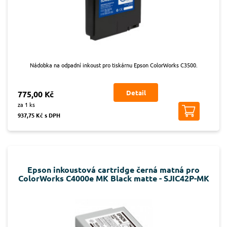
Nádobka na odpadní inkoust pro tiskárnu Epson ColorWorks C3500.
Detail
775,00 Kč
za 1 ks
937,75 Kč s DPH
Epson inkoustová cartridge černá matná pro
ColorWorks C4000e MK Black matte - SJIC42P-MK