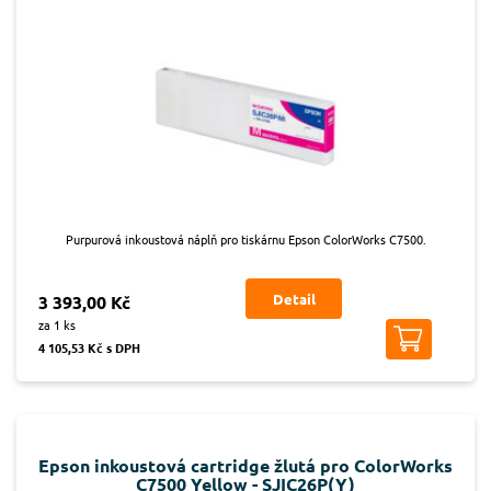
Purpurová inkoustová náplň pro tiskárnu Epson ColorWorks C7500.
Detail
3 393,00 Kč
za 1 ks
4 105,53 Kč s DPH
Epson inkoustová cartridge žlutá pro ColorWorks
C7500 Yellow - SJIC26P(Y)