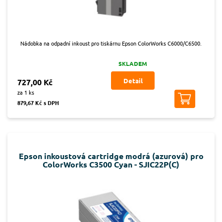
Nádobka na odpadní inkoust pro tiskárnu Epson ColorWorks C6000/C6500.
SKLADEM
Detail
727,00 Kč
za 1 ks
879,67 Kč s DPH
Epson inkoustová cartridge modrá (azurová) pro
ColorWorks C3500 Cyan - SJIC22P(C)