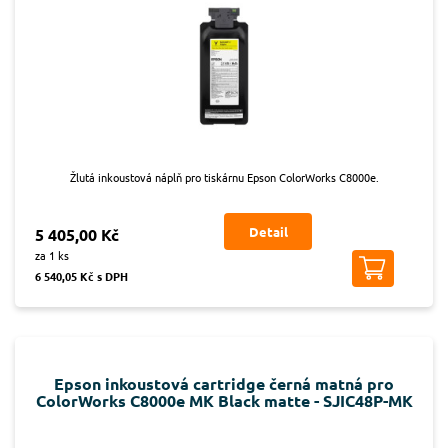
Žlutá inkoustová náplň pro tiskárnu Epson ColorWorks C8000e.
Detail
5 405,00 Kč
za 1 ks
6 540,05 Kč s DPH
Epson inkoustová cartridge černá matná pro
ColorWorks C8000e MK Black matte - SJIC48P-MK