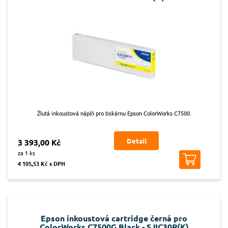
Žlutá inkoustová náplň pro tiskárnu Epson ColorWorks C7500.
Detail
3 393,00 Kč
za 1 ks
4 105,53 Kč s DPH
Epson inkoustová cartridge černá pro
ColorWorks C7500G Black - SJIC30P(K)