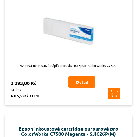
Azurová inkoustová náplň pro tiskárnu Epson ColorWorks C7500.
Detail
3 393,00 Kč
za 1 ks
4 105,53 Kč s DPH
Epson inkoustová cartridge purpurová pro
ColorWorks C7500 Magenta - SJIC26P(M)