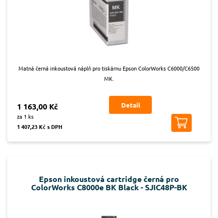
Matná černá inkoustová náplň pro tiskárnu Epson ColorWorks C6000/C6500
MK.
Detail
1 163,00 Kč
za 1 ks
1 407,23 Kč s DPH
Epson inkoustová cartridge černá pro
ColorWorks C8000e BK Black - SJIC48P-BK