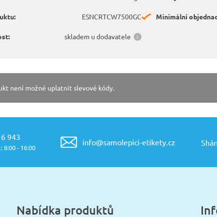
uktu:
ESNCRTCW7500GC
Minimální objednac
st:
skladem u dodavatele
ukt není možné uplatnit slevové kódy.
16 943
info@samolepici-etikety.cz
Shán
: 8:00 - 16:00
Nabídka produktů
In