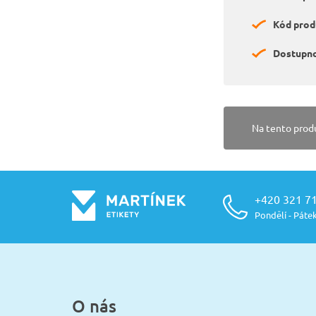
Kód prod
Dostupno
Na tento prod
+420 321 7
Pondělí - Pátek
O nás