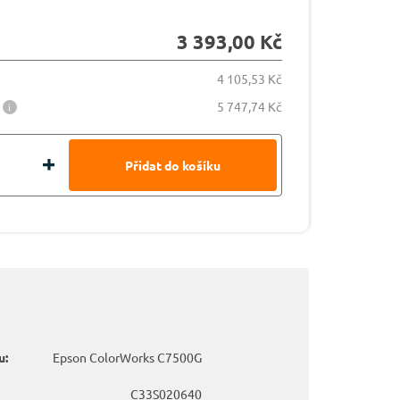
3 393,00 Kč
4 105,53 Kč
5 747,74 Kč
u:
Epson ColorWorks C7500G
C33S020640