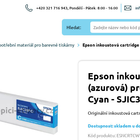
+420 321 716 943, Pondělí - Pátek: 8:00 - 16:00
in
Hledat:
potřební materiál pro barevné tiskárny
Epson inkoustová cartridge
Epson inkou
(azurová) p
Cyan - SJIC
Originální inkoustová car
Dostupnost: skladem u d
Kód produktu: ESNCRTC