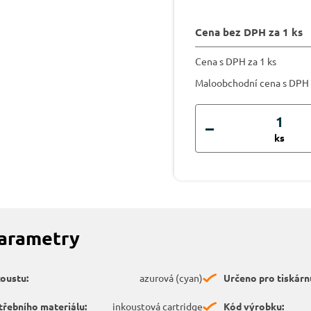
Cena bez DPH za 1 ks
Cena s DPH za 1 ks
Maloobchodní cena s DPH
ks
parametry
koustu:
azurová (cyan)
Určeno pro tiskárn
třebního materiálu:
inkoustová cartridge
Kód výrobku: