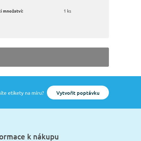
í množství:
1 ks
Vytvořit poptávku
íte etikety na míru?
formace k nákupu