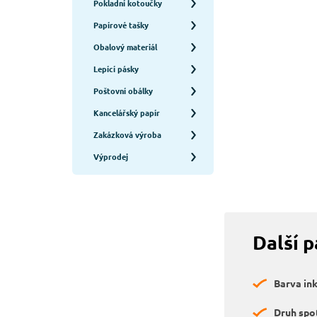
Pokladní kotoučky
Papírové tašky
Obalový materiál
Lepící pásky
Poštovní obálky
Kancelářský papír
Zakázková výroba
Výprodej
Další 
Barva in
Druh spo