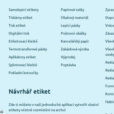
Samolepicí etikety
Papírové tašky
Zpra
Tiskárny etiket
Obalový materiál
Dopra
Tisk etiket
Lepící pásky
Vráce
Digitální tisk
Poštovní obálky
Zásad
Etiketovací kleště
Kancelářský papír
Všeo
Termotransferové pásky
Zakázková výroba
Všeob
osob
Aplikátory etiket
Výprodej
Rekla
Splintovací kleště
Poptávka
Rekla
Pokladní kotoučky
Rekl
Formu
Návrhář etiket
Konta
Nabíd
Zde si můžete v naší jednoduché aplikaci vytvořit vlastní
etikety včetně rozmístění na archu!
ků