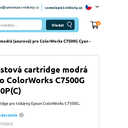
fo@samolepici-etikety.cz
samolepici-etikety.cz
0
 modrá (azurová) pro ColorWorks C7500G Cyan -
stová cartridge modrá
ro ColorWorks C7500G
30P(C)
tridge pro tiskárny Epson ColorWorks C7500G.
odavatele
W7500GC