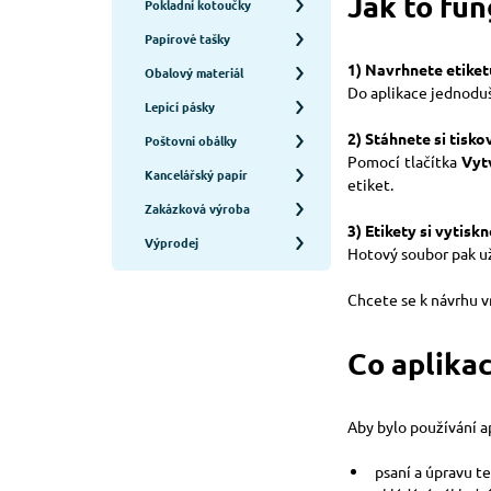
Jak to fun
Pokladní kotoučky
Papírové tašky
1) Navrhnete etiket
Obalový materiál
Do aplikace jednoduš
Lepící pásky
2) Stáhnete si tisk
Poštovní obálky
Pomocí tlačítka
Vyt
Kancelářský papír
etiket.
Zakázková výroba
3) Etikety si vytisk
Výprodej
Hotový soubor pak už
Chcete se k návrhu v
Co aplika
Aby bylo používání ap
psaní a úpravu t