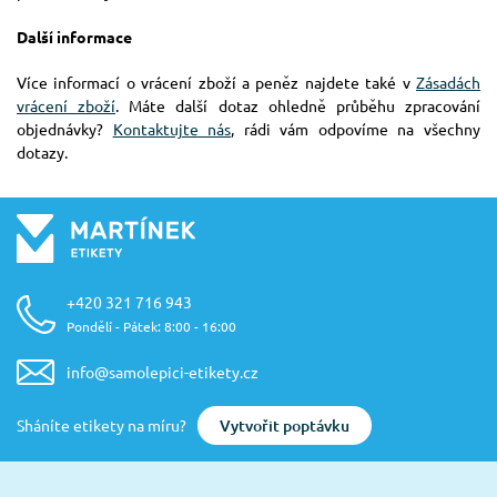
Další informace
Více informací o vrácení zboží a peněz najdete také v
Zásadách
vrácení zboží
. Máte další dotaz ohledně průběhu zpracování
objednávky?
Kontaktujte nás
, rádi vám odpovíme na všechny
dotazy.
+420 321 716 943
Pondělí - Pátek: 8:00 - 16:00
info@samolepici-etikety.cz
Vytvořit poptávku
Sháníte etikety na míru?