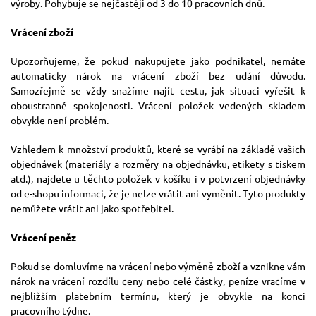
výroby. Pohybuje se nejčastěji od 3 do 10 pracovních dnů.
Vrácení zboží
Upozorňujeme, že pokud nakupujete jako podnikatel, nemáte
automaticky nárok na vrácení zboží bez udání důvodu.
Samozřejmě se vždy snažíme najít cestu, jak situaci vyřešit k
oboustranné spokojenosti. Vrácení položek vedených skladem
obvykle není problém.
Vzhledem k množství produktů, které se vyrábí na základě vašich
objednávek (materiály a rozměry na objednávku, etikety s tiskem
atd.), najdete u těchto položek v košíku i v potvrzení objednávky
od e-shopu informaci, že je nelze vrátit ani vyměnit. Tyto produkty
nemůžete vrátit ani jako spotřebitel.
Vrácení peněz
Pokud se domluvíme na vrácení nebo výměně zboží a vznikne vám
nárok na vrácení rozdílu ceny nebo celé částky, peníze vracíme v
nejbližším platebním termínu, který je obvykle na konci
pracovního týdne.