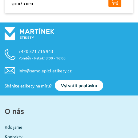
3,00 Kč s DPH
+420 321 716 943
Pondělí - Pátek: 8:00 - 16:00
info@samolepici-etikety.cz
Vytvořit poptávku
Sháníte etikety na míru?
O nás
Kdo jsme
Kontakty