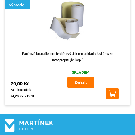
výprodej
Papírové kotoučky pro jehličkový tisk pro pokladní tiskárny se
samopropisující kopií.
SKLADEM
Detail
20,00 Kč
za 1 kotouček
24,20 Kč s DPH