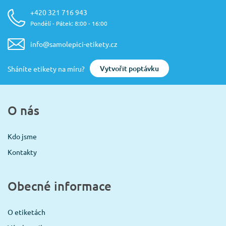
+420 321 716 943
Pondělí - Pátek: 8:00 - 16:00
info@samolepici-etikety.cz
Vytvořit poptávku
Sháníte etikety na míru?
O nás
Kdo jsme
Kontakty
Obecné informace
O etiketách