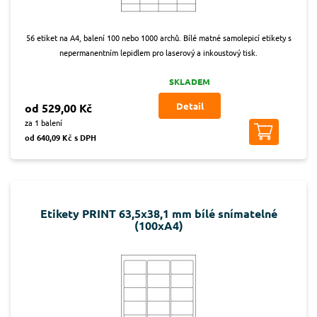
56 etiket na A4, balení 100 nebo 1000 archů. Bílé matné samolepicí etikety s
nepermanentním lepidlem pro laserový a inkoustový tisk.
SKLADEM
Detail
od 529,00 Kč
za 1 balení
od 640,09 Kč s DPH
Etikety PRINT 63,5x38,1 mm bílé snímatelné
(100xA4)