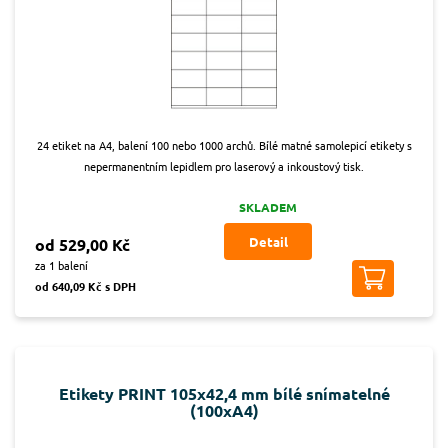
24 etiket na A4, balení 100 nebo 1000 archů. Bílé matné samolepicí etikety s
nepermanentním lepidlem pro laserový a inkoustový tisk.
SKLADEM
Detail
od 529,00 Kč
za 1 balení
od 640,09 Kč s DPH
Etikety PRINT 105x42,4 mm bílé snímatelné
(100xA4)