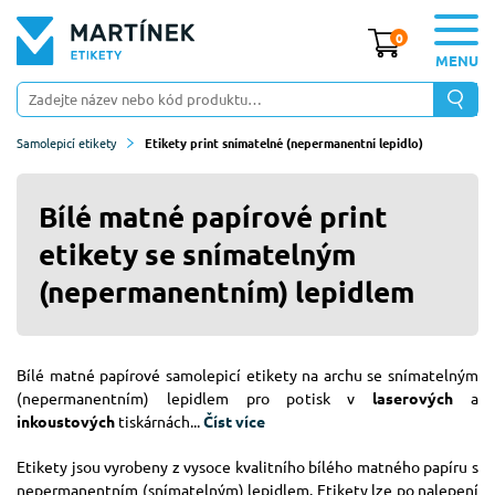
0
MENU
Samolepicí etikety
Etikety print snímatelné (nepermanentní lepidlo)
Bílé matné papírové print
etikety se snímatelným
(nepermanentním) lepidlem
Bílé matné papírové samolepicí etikety na archu se snímatelným
(nepermanentním) lepidlem pro potisk v
laserových
a
inkoustových
tiskárnách...
Číst více
Etikety jsou vyrobeny z vysoce kvalitního bílého matného papíru s
nepermanentním (snímatelným) lepidlem. Etikety lze po nalepení