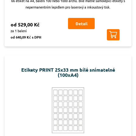
66 etiket na A4, balení 100 nebo 1000 archů. Bílé matné samolepicí etikety s
nepermanentním lepidlem pro laserový a inkoustový tisk.
Detail
od 529,00 Kč
za 1 balení
od 640,09 Kč s DPH
Etikety PRINT 25x33 mm bílé snímatelné
(100xA4)