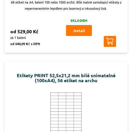
68 etiket na A4, balení 100 nebo 1000 archů. Bílé matné samolepicí etikety s
nepermanentním lepidlem pro laserový a inkoustový tisk.
SKLADEM
Detail
od 529,00 Kč
za 1 balení
od 640,09 Kč s DPH
Etikety PRINT 52,5x21,2 mm bílé snímatelné
(100xA4), 56 etiket na archu