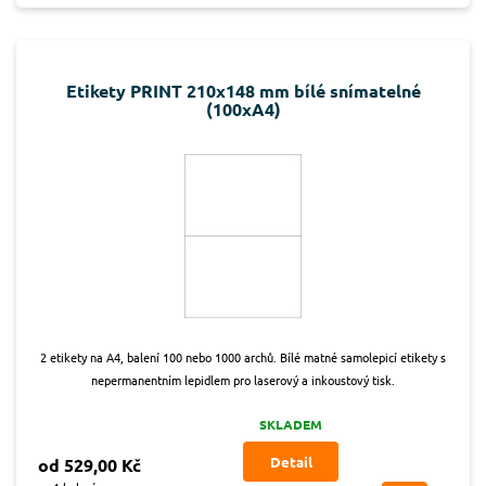
Etikety PRINT 210x148 mm bílé snímatelné
(100xA4)
2 etikety na A4, balení 100 nebo 1000 archů. Bílé matné samolepicí etikety s
nepermanentním lepidlem pro laserový a inkoustový tisk.
SKLADEM
Detail
od 529,00 Kč