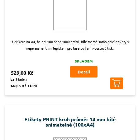
1 etiketa na A4, balení 100 nebo 1000 archů. Bílé matné samolepicí etikety s
nepermanentním lepidlem pro laserový a inkoustový tisk.
SKLADEM
Detail
529,00 Kč
za 1 balení
640,09 Kč s DPH
Etikety PRINT kruh průměr 14 mm bílé
snímatelné (100xA4)