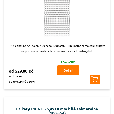
247 etiket na A4, balení 100 nebo 1000 archů. Bílé matné samolepicí etikety
s nepermanentním lepidlem pro laserový a inkoustový tisk.
SKLADEM
Detail
od 529,00 Kč
za 1 balení
od 640,09 Kč s DPH
Etikety PRINT 25,4x10 mm bílé snímatelné
(100xA4)