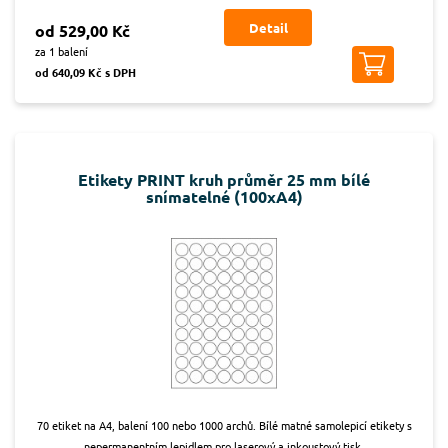
Detail
od 529,00 Kč
za 1 balení
od 640,09 Kč s DPH
Etikety PRINT kruh průměr 25 mm bílé
snímatelné (100xA4)
70 etiket na A4, balení 100 nebo 1000 archů. Bílé matné samolepicí etikety s
nepermanentním lepidlem pro laserový a inkoustový tisk.