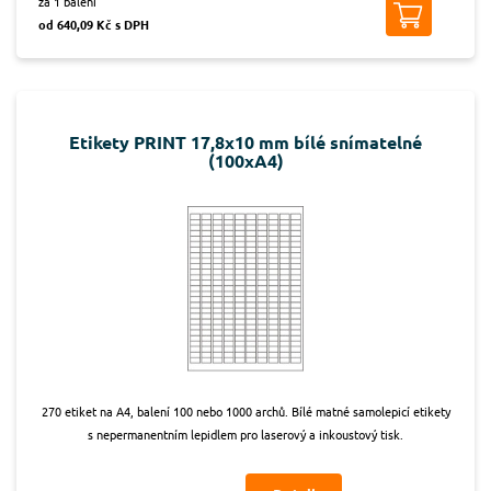
za 1 balení
od 640,09 Kč s DPH
Etikety PRINT 17,8x10 mm bílé snímatelné
(100xA4)
270 etiket na A4, balení 100 nebo 1000 archů. Bílé matné samolepicí etikety
s nepermanentním lepidlem pro laserový a inkoustový tisk.