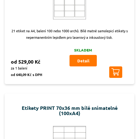
21 etiket na A4, balení 100 nebo 1000 archů. Bílé matné samolepicí etikety s
nepermanentním lepidlem pro laserový a inkoustový tisk.
SKLADEM
Detail
od 529,00 Kč
za 1 balení
od 640,09 Kč s DPH
Etikety PRINT 70x36 mm bílé snímatelné
(100xA4)