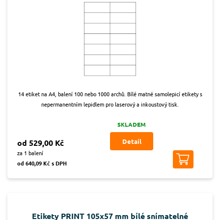
14 etiket na A4, balení 100 nebo 1000 archů. Bílé matné samolepicí etikety s
nepermanentním lepidlem pro laserový a inkoustový tisk.
SKLADEM
Detail
od 529,00 Kč
za 1 balení
od 640,09 Kč s DPH
Etikety PRINT 105x57 mm bílé snímatelné