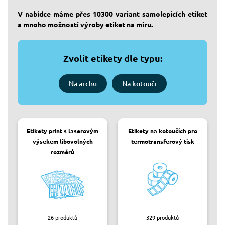
V nabídce máme přes 10300 variant samolepicích etiket
a mnoho možností výroby etiket na míru.
Zvolit etikety
dle typu
:
Na archu
Na kotouči
Etikety print s laserovým
Etikety na kotoučích pro
výsekem libovolných
termotransferový tisk
rozměrů
26
produktů
329
produktů