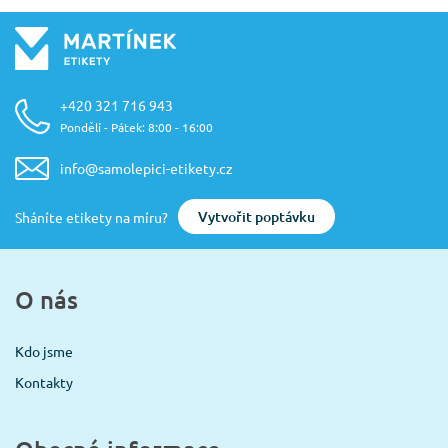
+420 321 716 943
Pondělí - Pátek: 8:00 - 16:00
info@samolepici-etikety.cz
Vytvořit poptávku
Sháníte etikety na míru?
O nás
Kdo jsme
Kontakty