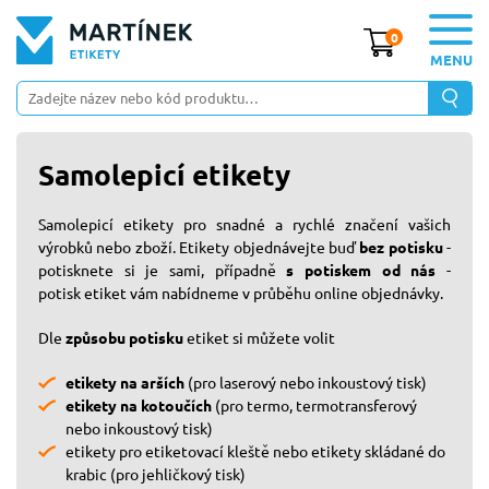
0
MENU
Samolepicí etikety
Samolepicí etikety pro snadné a rychlé značení vašich
výrobků nebo zboží. Etikety objednávejte buď
bez potisku
-
potisknete si je sami, případně
s potiskem od nás
-
potisk etiket vám nabídneme v průběhu online objednávky.
Dle
způsobu potisku
etiket si můžete volit
etikety na arších
(pro laserový nebo inkoustový tisk)
etikety na kotoučích
(pro termo, termotransferový
nebo inkoustový tisk)
etikety pro etiketovací kleště nebo etikety skládané do
krabic (pro jehličkový tisk)