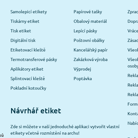
Samolepicí etikety
Papírové tašky
Zpra
Tiskárny etiket
Obalový materiál
Dopra
Tisk etiket
Lepící pásky
Vráce
Digitální tisk
Poštovní obálky
Zásad
Etiketovací kleště
Kancelářský papír
Všeo
Termotransferové pásky
Zakázková výroba
Všeob
osob
Aplikátory etiket
Výprodej
Rekla
Splintovací kleště
Poptávka
Rekla
Pokladní kotoučky
Rekl
Formu
Návrhář etiket
Konta
Nabíd
Zde si můžete v naší jednoduché aplikaci vytvořit vlastní
etikety včetně rozmístění na archu!
ků