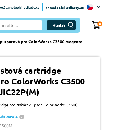
fo@samolepici-etikety.cz
samolepici-etikety.cz
0
e purpurová pro ColorWorks C3500 Magenta -
stová cartridge
pro ColorWorks C3500
JIC22P(M)
tridge pro tiskárny Epson ColorWorks C3500.
odavatele
W3500M