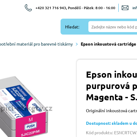
+420 321 716 943, Pondělí - Pátek: 8:00 - 16:00
in
Hledat:
potřební materiál pro barevné tiskárny
Epson inkoustová cartridg
Epson inkou
purpurová 
Magenta - S
Originální inkoustová car
Dostupnost: skladem u d
Kód produktu: ESNCRTC