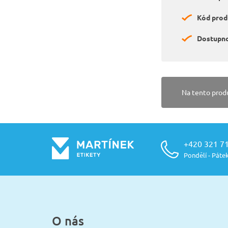
Kód prod
Dostupno
Na tento prod
+420 321 7
Pondělí - Pátek
O nás