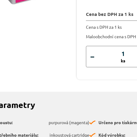
Cena bez DPH za 1 ks
Cena s DPH za 1 ks
Maloobchodní cena s DPH
ks
parametry
koustu:
purpurová (magenta)
Určeno pro tiskárn
třebního materiálu:
inkoustová cartridge
Kód výrobku: