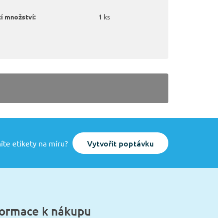
í množství:
1 ks
Vytvořit poptávku
íte etikety na míru?
formace k nákupu