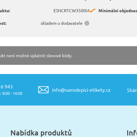
uktu:
ESNCRTCW3500M
Minimální objednac
st:
skladem u dodavatele
ukt není možné uplatnit slevové kódy.
16 943
info@samolepici-etikety.cz
Shán
: 8:00 - 16:00
Nabídka produktů
In