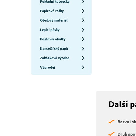
Pokladní kotoučky
Papírové tašky
Obalový materiál
Lepící pásky
Poštovní obálky
Kancelářský papír
Zakázková výroba
Výprodej
Další 
Barva in
Druh spo