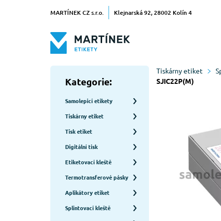
MARTÍNEK CZ s.r.o.
Klejnarská 92, 28002 Kolín 4
Tiskárny etiket
S
Kategorie:
SJIC22P(M)
Samolepicí etikety
Tiskárny etiket
Tisk etiket
Digitální tisk
Etiketovací kleště
Termotransferové pásky
Aplikátory etiket
Splintovací kleště