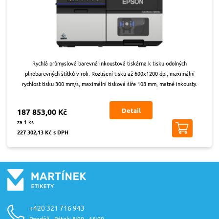
Rychlá průmyslová barevná inkoustová tiskárna k tisku odolných
plnobarevných štítků v roli. Rozlišení tisku až 600x1200 dpi, maximální
rychlost tisku 300 mm/s, maximální tisková šíře 108 mm, matné inkousty.
Detail
187 853,00 Kč
za 1 ks
227 302,13 Kč s DPH
+420 321 716 943
Pondělí - Pátek: 8:00 - 16:00