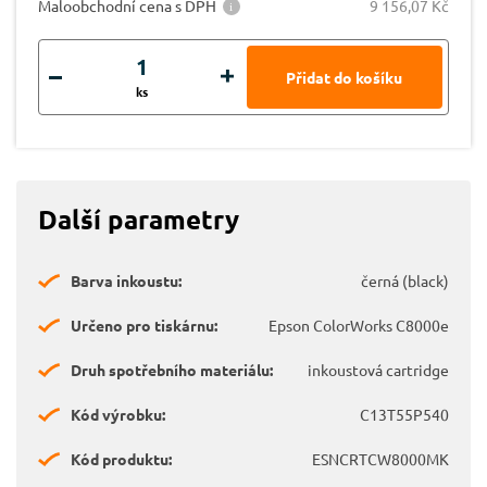
Maloobchodní cena s DPH
9 156,07 Kč
ks
Další parametry
Barva inkoustu:
černá (black)
Určeno pro tiskárnu:
Epson ColorWorks C8000e
Druh spotřebního materiálu:
inkoustová cartridge
Kód výrobku:
C13T55P540
Kód produktu:
ESNCRTCW8000MK