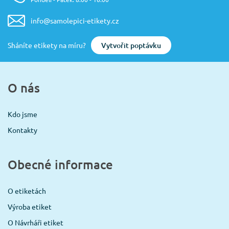
info@samolepici-etikety.cz
Vytvořit poptávku
Sháníte etikety na míru?
O nás
Kdo jsme
Kontakty
Obecné informace
O etiketách
Výroba etiket
O Návrháři etiket