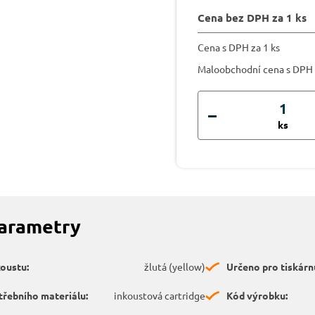
Cena bez DPH za 1 ks
Cena s DPH za 1 ks
Maloobchodní cena s DPH
ks
parametry
koustu:
žlutá (yellow)
Určeno pro tiskárn
třebního materiálu:
inkoustová cartridge
Kód výrobku: