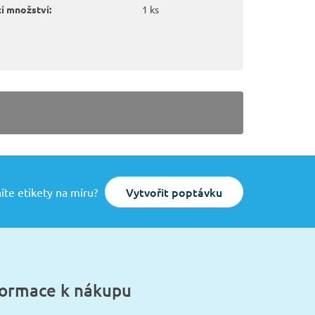
í množství:
1 ks
Vytvořit poptávku
íte etikety na míru?
formace k nákupu