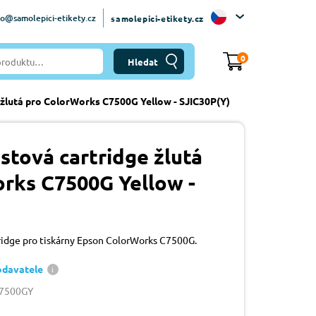
fo@samolepici-etikety.cz
samolepici-etikety.cz
0
 žlutá pro ColorWorks C7500G Yellow - SJIC30P(Y)
stová cartridge žlutá
rks C7500G Yellow -
tridge pro tiskárny Epson ColorWorks C7500G.
odavatele
W7500GY