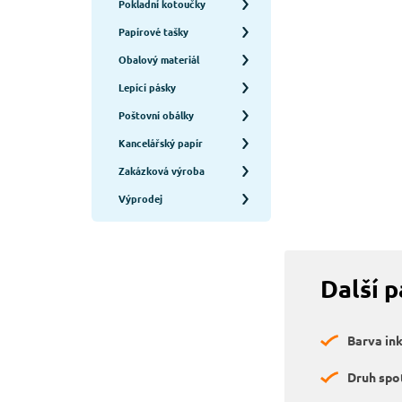
Pokladní kotoučky
Papírové tašky
Obalový materiál
Lepící pásky
Poštovní obálky
Kancelářský papír
Zakázková výroba
Výprodej
Další 
Barva in
Druh spo