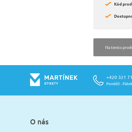
Kód prod
Dostupno
Na tento prod
+420 321 7
Pondělí - Pátek
O nás