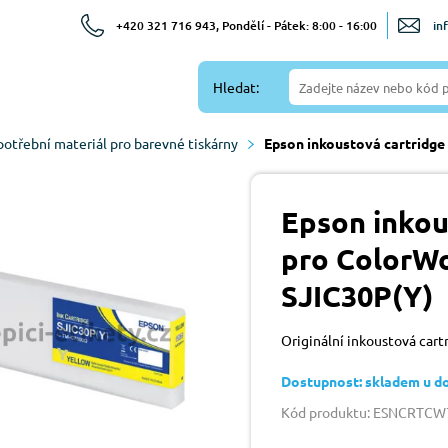
+420 321 716 943, Pondělí - Pátek: 8:00 - 16:00
in
Hledat:
potřební materiál pro barevné tiskárny
Epson inkoustová cartridge
Epson inkou
pro ColorWo
SJIC30P(Y)
Originální inkoustová car
Dostupnost: skladem u d
Kód produktu: ESNCRTC