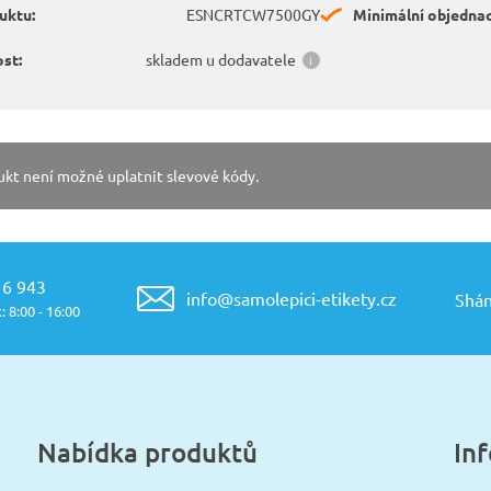
uktu:
ESNCRTCW7500GY
Minimální objednac
st:
skladem u dodavatele
ukt není možné uplatnit slevové kódy.
16 943
info@samolepici-etikety.cz
Shán
: 8:00 - 16:00
Nabídka produktů
In