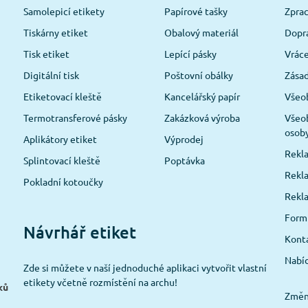
Samolepicí etikety
Papírové tašky
Zpra
Tiskárny etiket
Obalový materiál
Dopra
Tisk etiket
Lepící pásky
Vráce
Digitální tisk
Poštovní obálky
Zásad
Etiketovací kleště
Kancelářský papír
Všeo
Termotransferové pásky
Zakázková výroba
Všeob
osob
Aplikátory etiket
Výprodej
Rekla
Splintovací kleště
Poptávka
Rekla
Pokladní kotoučky
Rekl
Formu
Návrhář etiket
Konta
Nabíd
Zde si můžete v naší jednoduché aplikaci vytvořit vlastní
etikety včetně rozmístění na archu!
ků
Změni