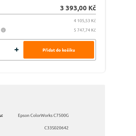
3 393,00 Kč
4 105,53 Kč
5 747,74 Kč
u:
Epson ColorWorks C7500G
C33S020642