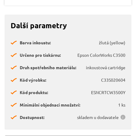
Další parametry
Barva inkoustu:
žlutá (yellow)
Určeno pro tiskárnu:
Epson ColorWorks C3500
Druh spotřebního materiálu:
inkoustová cartridge
Kód výrobku:
C33S020604
Kód produktu:
ESNCRTCW3500Y
Minimální objednací množství:
1 ks
Dostupnost:
skladem u dodavatele