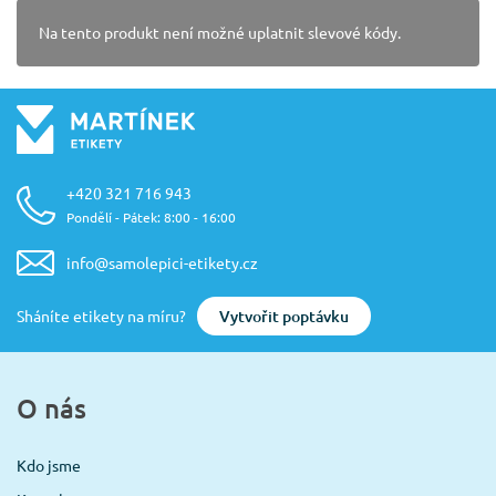
Na tento produkt není možné uplatnit slevové kódy.
+420 321 716 943
Pondělí - Pátek: 8:00 - 16:00
info@samolepici-etikety.cz
Vytvořit poptávku
Sháníte etikety na míru?
O nás
Kdo jsme