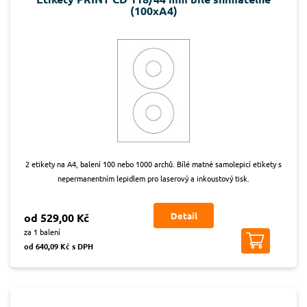
(100xA4)
2 etikety na A4, balení 100 nebo 1000 archů. Bílé matné samolepicí etikety s
nepermanentním lepidlem pro laserový a inkoustový tisk.
Detail
od 529,00 Kč
za 1 balení
od 640,09 Kč s DPH