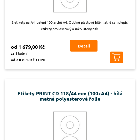
2 etikety na A4, balení 100 archů A4. Odolné plastové bílé matné samolepicí
etikety pro laserový a inkoustový tisk.
Detail
od 1 679,00 Kč
za 1 balení
od 2 031,59 Kč s DPH
Etikety PRINT CD 118/44 mm (100xA4) - bílá
matná polyesterová folie