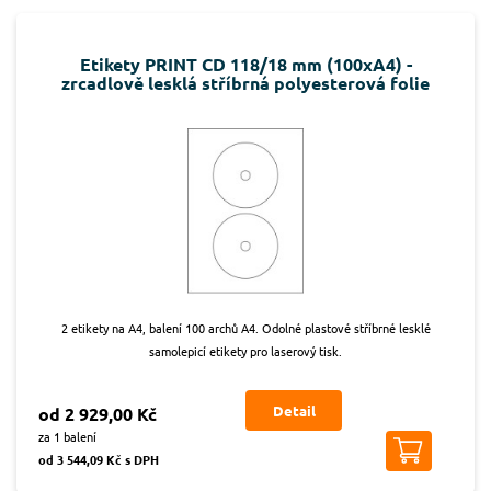
Etikety PRINT CD 118/18 mm (100xA4) -
zrcadlově lesklá stříbrná polyesterová folie
2 etikety na A4, balení 100 archů A4. Odolné plastové stříbrné lesklé
samolepicí etikety pro laserový tisk.
Detail
od 2 929,00 Kč
za 1 balení
od 3 544,09 Kč s DPH