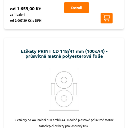
Detail
od 1 659,00 Kč
za 1 balení
od 2 007,39 Kč s DPH
Etikety PRINT CD 118/41 mm (100xA4) -
průsvitná matná polyesterová folie
2 etikety na A4, balení 100 archů A4. Odolné plastové průsvitné matné
samolepicí etikety pro laserový tisk.