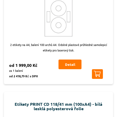
2 etikety na A4, balení 100 archů A4. Odolné plastové průhledné samolepicí
etikety pro laserový tisk.
Detail
od 1 999,00 Kč
za 1 balení
od 2 418,79 Kč s DPH
Etikety PRINT CD 118/41 mm (100xA4) - bílá
lesklá polyesterová folie