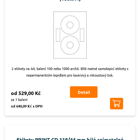
2 etikety na A4, balení 100 nebo 1000 archů. Bílé matné samolepicí etikety s
nepermanentním lepidlem pro laserový a inkoustový tisk.
Detail
od 529,00 Kč
za 1 balení
od 640,09 Kč s DPH
Etikety PRINT CD 118/44 mm bílé snímatelné