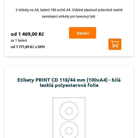
2 etikety na A4, balení 100 archů A4. Odolné plastové průsvitné matné
samolepicí etikety pro laserový tisk.
Detail
od 1 469,00 Kč
za 1 balení
od 1 777,49 Kč s DPH
Etikety PRINT CD 118/44 mm (100xA4) - bílá
lesklá polyesterová folie