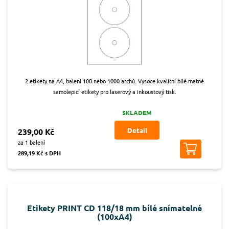
2 etikety na A4, balení 100 nebo 1000 archů. Vysoce kvalitní bílé matné
samolepicí etikety pro laserový a inkoustový tisk.
SKLADEM
Detail
239,00 Kč
za 1 balení
289,19 Kč s DPH
Etikety PRINT CD 118/18 mm bílé snímatelné
(100xA4)