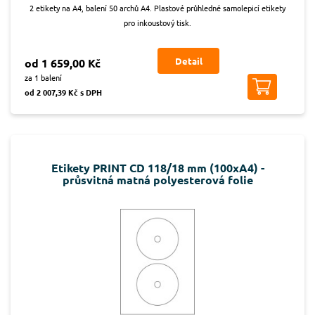
2 etikety na A4, balení 50 archů A4. Plastové průhledné samolepicí etikety
pro inkoustový tisk.
Detail
od 1 659,00 Kč
za 1 balení
od 2 007,39 Kč s DPH
Etikety PRINT CD 118/18 mm (100xA4) -
průsvitná matná polyesterová folie