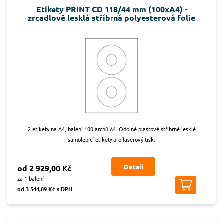
Etikety PRINT CD 118/44 mm (100xA4) -
zrcadlově lesklá stříbrná polyesterová folie
2 etikety na A4, balení 100 archů A4. Odolné plastové stříbrné lesklé
samolepicí etikety pro laserový tisk.
Detail
od 2 929,00 Kč
za 1 balení
od 3 544,09 Kč s DPH