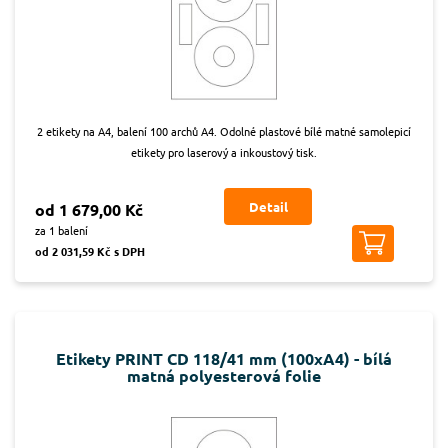
2 etikety na A4, balení 100 archů A4. Odolné plastové bílé matné samolepicí
etikety pro laserový a inkoustový tisk.
Detail
od 1 679,00 Kč
za 1 balení
od 2 031,59 Kč s DPH
Etikety PRINT CD 118/41 mm (100xA4) - bílá
matná polyesterová folie