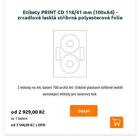
Etikety PRINT CD 118/41 mm (100xA4) -
zrcadlově lesklá stříbrná polyesterová folie
2 etikety na A4, balení 100 archů A4. Odolné plastové stříbrné lesklé
samolepicí etikety pro laserový tisk.
Detail
od 2 929,00 Kč
za 1 balení
od 3 544,09 Kč s DPH