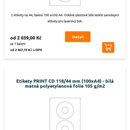
2 etikety na A4, balení 100 archů A4. Odolné plastové bílé lesklé samolepicí
etikety pro laserový tisk.
Detail
od 2 039,00 Kč
za 1 balení
od 2 467,19 Kč s DPH
Etikety PRINT CD 118/44 mm (100xA4) - bílá
matná polyetylenová folie 105 g/m2