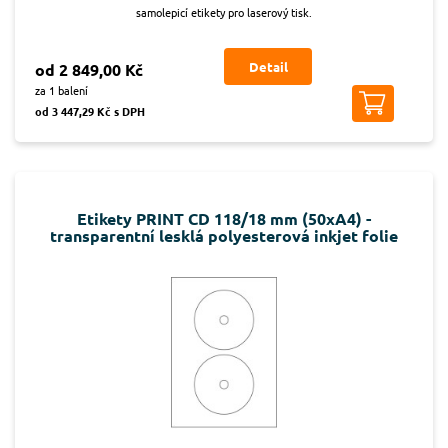
samolepicí etikety pro laserový tisk.
Detail
od 2 849,00 Kč
za 1 balení
od 3 447,29 Kč s DPH
Etikety PRINT CD 118/18 mm (50xA4) -
transparentní lesklá polyesterová inkjet folie