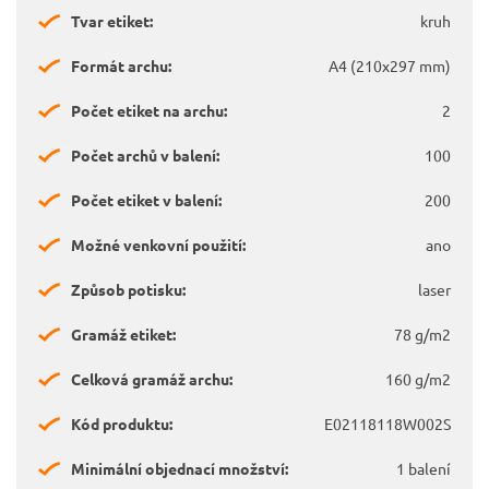
Tvar etiket:
kruh
Formát archu:
A4 (210x297 mm)
Počet etiket na archu:
2
Počet archů v balení:
100
Počet etiket v balení:
200
Možné venkovní použití:
ano
Způsob potisku:
laser
Gramáž etiket:
78 g/m2
Celková gramáž archu:
160 g/m2
Kód produktu:
E02118118W002S
Minimální objednací množství:
1 balení