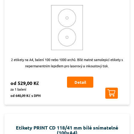
2 etikety na A4, balení 100 nebo 1000 archů. Bílé matné samolepicí etikety s
nepermanentním lepidlem pro laserový a inkoustový tisk.
Detail
od 529,00 Kč
za 1 balení
od 640,09 Kč s DPH
Etikety PRINT CD 118/41 mm bílé snímatelné
(100xA4)