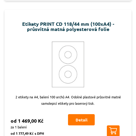
Etikety PRINT CD 118/44 mm (100xA4) -
průsvitná matná polyesterová folie
2 etikety na A4, balení 100 archů A4. Odolné plastové průsvitné matné
samolepicí etikety pro laserový tisk.
Detail
od 1 469,00 Kč
za 1 balení
od 1 777,49 Kč s DPH