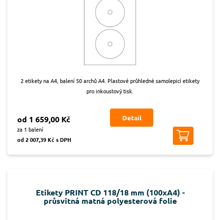
2 etikety na A4, balení 50 archů A4. Plastové průhledné samolepicí etikety
pro inkoustový tisk.
Detail
od 1 659,00 Kč
za 1 balení
od 2 007,39 Kč s DPH
Etikety PRINT CD 118/18 mm (100xA4) -
průsvitná matná polyesterová folie