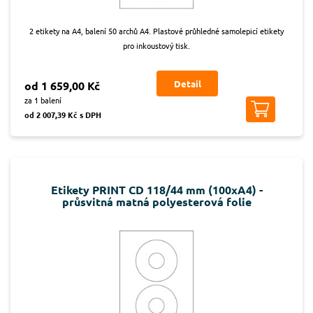
2 etikety na A4, balení 50 archů A4. Plastové průhledné samolepicí etikety
pro inkoustový tisk.
Detail
od 1 659,00 Kč
za 1 balení
od 2 007,39 Kč s DPH
Etikety PRINT CD 118/44 mm (100xA4) -
průsvitná matná polyesterová folie