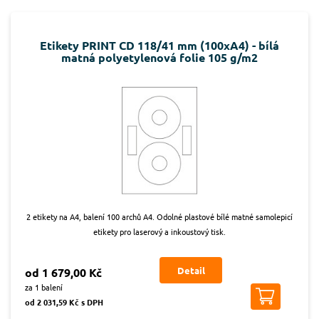
Etikety PRINT CD 118/41 mm (100xA4) - bílá
matná polyetylenová folie 105 g/m2
2 etikety na A4, balení 100 archů A4. Odolné plastové bílé matné samolepicí
etikety pro laserový a inkoustový tisk.
Detail
od 1 679,00 Kč
za 1 balení
od 2 031,59 Kč s DPH