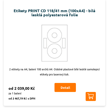
Etikety PRINT CD 118/41 mm (100xA4) - bílá
lesklá polyesterová folie
2 etikety na A4, balení 100 archů A4. Odolné plastové bílé lesklé samolepicí
etikety pro laserový tisk.
Detail
od 2 039,00 Kč
za 1 balení
od 2 467,19 Kč s DPH