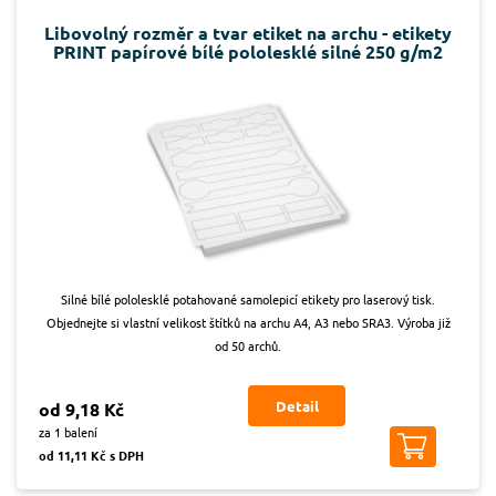
Libovolný rozměr a tvar etiket na archu - etikety
PRINT papírové bílé pololesklé silné 250 g/m2
Silné bílé pololesklé potahované samolepicí etikety pro laserový tisk.
Objednejte si vlastní velikost štítků na archu A4, A3 nebo SRA3. Výroba již
od 50 archů.
Detail
od 9,18 Kč
za 1 balení
od 11,11 Kč s DPH