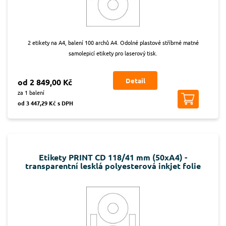
2 etikety na A4, balení 100 archů A4. Odolné plastové stříbrné matné
samolepicí etikety pro laserový tisk.
Detail
od 2 849,00 Kč
za 1 balení
od 3 447,29 Kč s DPH
Etikety PRINT CD 118/41 mm (50xA4) -
transparentní lesklá polyesterová inkjet folie