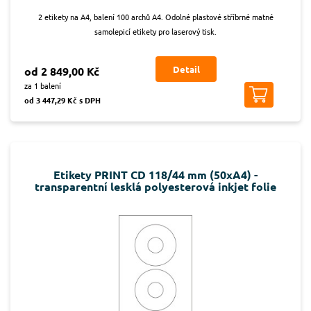
2 etikety na A4, balení 100 archů A4. Odolné plastové stříbrné matné
samolepicí etikety pro laserový tisk.
Detail
od 2 849,00 Kč
za 1 balení
od 3 447,29 Kč s DPH
Etikety PRINT CD 118/44 mm (50xA4) -
transparentní lesklá polyesterová inkjet folie