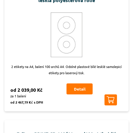
lesklá polyesterová folie
2 etikety na A4, balení 100 archů A4. Odolné plastové bílé lesklé samolepicí
etikety pro laserový tisk.
Detail
od 2 039,00 Kč
za 1 balení
od 2 467,19 Kč s DPH