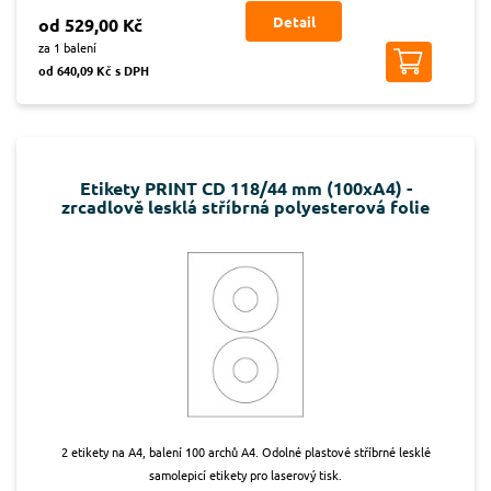
Detail
od 529,00 Kč
za 1 balení
od 640,09 Kč s DPH
Etikety PRINT CD 118/44 mm (100xA4) -
zrcadlově lesklá stříbrná polyesterová folie
2 etikety na A4, balení 100 archů A4. Odolné plastové stříbrné lesklé
samolepicí etikety pro laserový tisk.