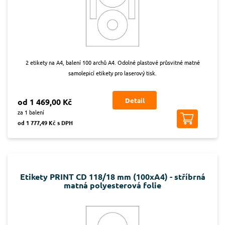
2 etikety na A4, balení 100 archů A4. Odolné plastové průsvitné matné
samolepicí etikety pro laserový tisk.
Detail
od 1 469,00 Kč
za 1 balení
od 1 777,49 Kč s DPH
Etikety PRINT CD 118/18 mm (100xA4) - stříbrná
matná polyesterová folie