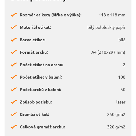
Rozměr etikety (šířka x výška):
118 x 118 mm
Materiál etiket:
bílý pololesklý papír
Barva etiket:
bílá
Formát archu:
A4 (210x297 mm)
Počet etiket na archu:
2
Počet etiket v balení:
100
Počet archů v balení:
50
Způsob potisku:
laser
Gramáž etiket:
250 g/m2
Celková gramáž archu:
320 g/m2