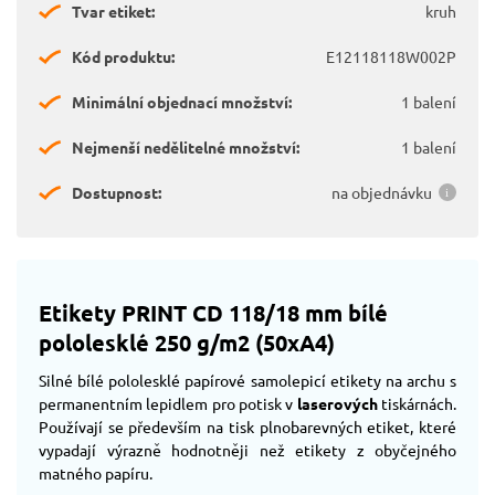
Tvar etiket:
kruh
Kód produktu:
E12118118W002P
Minimální objednací množství:
1 balení
Nejmenší nedělitelné množství:
1 balení
Dostupnost:
na objednávku
Etikety PRINT CD 118/18 mm bílé
pololesklé 250 g/m2 (50xA4)
Silné bílé pololesklé papírové samolepicí etikety na archu s
permanentním lepidlem pro potisk v
laserových
tiskárnách.
Používají se především na tisk plnobarevných etiket, které
vypadají výrazně hodnotněji než etikety z obyčejného
matného papíru.