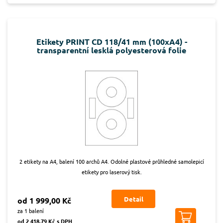
Etikety PRINT CD 118/41 mm (100xA4) -
transparentní lesklá polyesterová folie
2 etikety na A4, balení 100 archů A4. Odolné plastové průhledné samolepicí
etikety pro laserový tisk.
Detail
od 1 999,00 Kč
za 1 balení
od 2 418,79 Kč s DPH