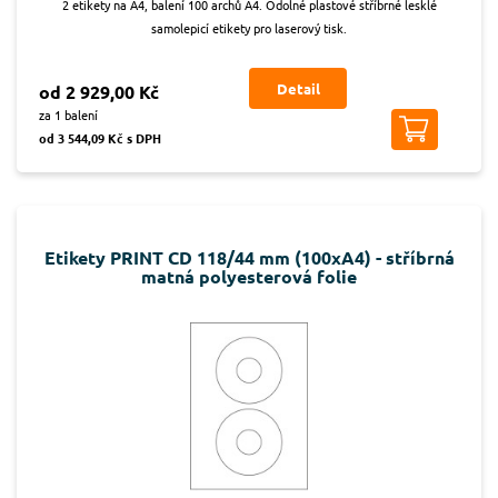
2 etikety na A4, balení 100 archů A4. Odolné plastové stříbrné lesklé
samolepicí etikety pro laserový tisk.
Detail
od 2 929,00 Kč
za 1 balení
od 3 544,09 Kč s DPH
Etikety PRINT CD 118/44 mm (100xA4) - stříbrná
matná polyesterová folie