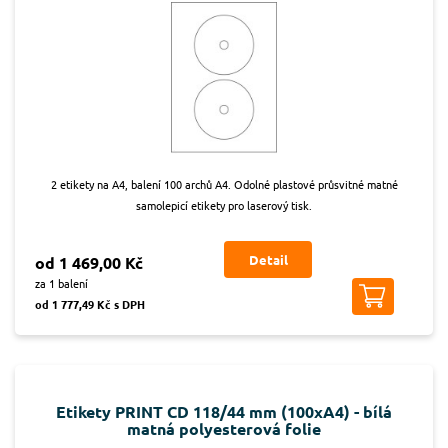
2 etikety na A4, balení 100 archů A4. Odolné plastové průsvitné matné
samolepicí etikety pro laserový tisk.
Detail
od 1 469,00 Kč
za 1 balení
od 1 777,49 Kč s DPH
Etikety PRINT CD 118/44 mm (100xA4) - bílá
matná polyesterová folie