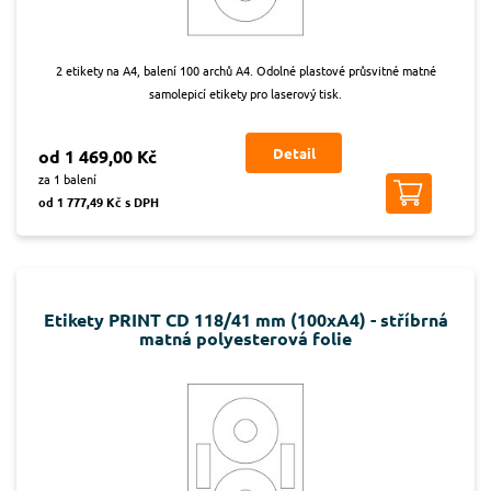
2 etikety na A4, balení 100 archů A4. Odolné plastové průsvitné matné
samolepicí etikety pro laserový tisk.
Detail
od 1 469,00 Kč
za 1 balení
od 1 777,49 Kč s DPH
Etikety PRINT CD 118/41 mm (100xA4) - stříbrná
matná polyesterová folie