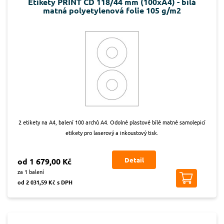
Etikety PRINT CD 118/44 mm (100xA4) - bílá
matná polyetylenová folie 105 g/m2
2 etikety na A4, balení 100 archů A4. Odolné plastové bílé matné samolepicí
etikety pro laserový a inkoustový tisk.
Detail
od 1 679,00 Kč
za 1 balení
od 2 031,59 Kč s DPH