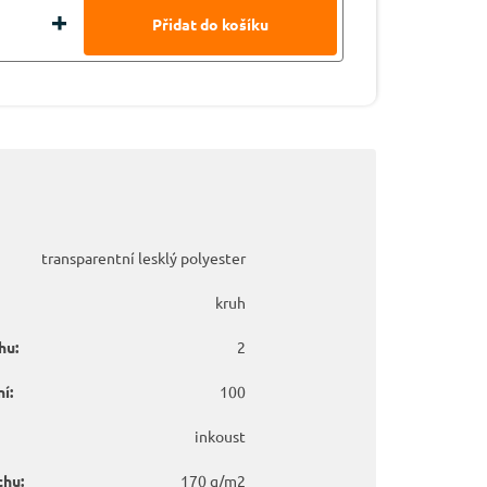
transparentní lesklý polyester
kruh
hu:
2
í:
100
inkoust
chu:
170 g/m2