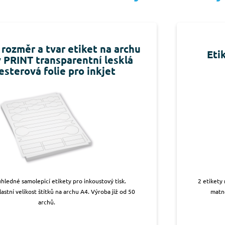
 rozměr a tvar etiket na archu
Eti
y PRINT transparentní lesklá
esterová folie pro inkjet
hledné samolepicí etikety pro inkoustový tisk.
2 etikety
lastní velikost štítků na archu A4. Výroba již od 50
matné
archů.