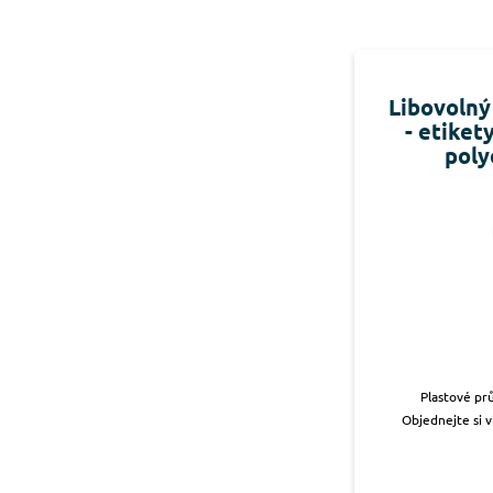
Libovolný
- etiket
poly
Plastové prů
Objednejte si v