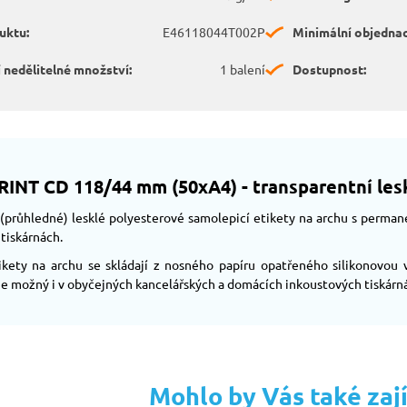
uktu:
E46118044T002P
Minimální objednac
 nedělitelné množství:
1 balení
Dostupnost:
RINT CD 118/44 mm (50xA4) - transparentní lesk
(průhledné) lesklé polyesterové samolepicí etikety na archu s perman
tiskárnách.
ikety na archu se skládají z nosného papíru opatřeného silikonovou v
je možný i v obyčejných kancelářských a domácích inkoustových tiskárn
Mohlo by Vás také zaj