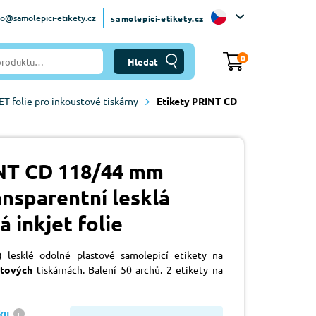
fo@samolepici-etikety.cz
samolepici-etikety.cz
0
ET folie pro inkoustové tiskárny
Etikety PRINT CD
INT CD 118/44 mm
ansparentní lesklá
 inkjet folie
) lesklé odolné plastové samolepicí etikety na
stových
tiskárnách. Balení 50 archů. 2 etikety na
ku