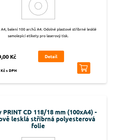
a A4, balení 100 archů A4. Odolné plastové stříbrné lesklé
samolepicí etikety pro laserový tisk.
9,00 Kč
Detail
 Kč s DPH
y PRINT CD 118/18 mm (100xA4) -
ově lesklá stříbrná polyesterová
folie