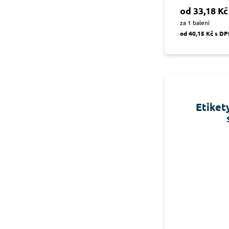
od 33,18 Kč
za 1 balení
od 40,15 Kč s D
Etiket