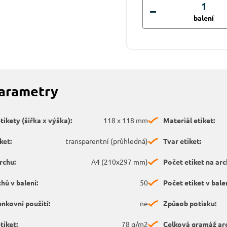
balení
parametry
ikety (šířka x výška):
118 x 118 mm
Materiál etiket:
ket:
transparentní (průhledná)
Tvar etiket:
rchu:
A4 (210x297 mm)
Počet etiket na arc
hů v balení:
50
Počet etiket v balen
nkovní použití:
ne
Způsob potisku:
tiket:
78 g/m2
Celková gramáž ar