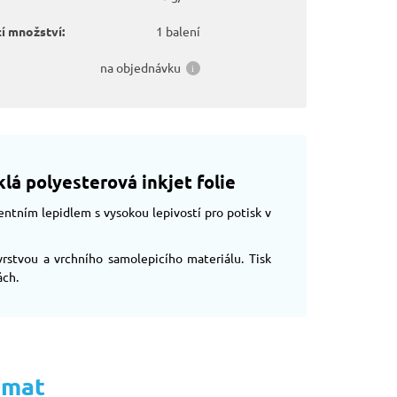
í množství:
1 balení
na objednávku
lá polyesterová inkjet folie
entním lepidlem s vysokou lepivostí pro potisk v
rstvou a vrchního samolepicího materiálu. Tisk
ách.
ímat