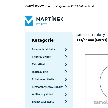
MARTÍNEK CZ s.r.o.
Klejnarská 92, 28002 Kolín 4
Samolepicí etikety
Kategorie:
118/44 mm (50xA4) -
Samolepicí etikety
Tiskárny etiket
Tisk etiket
Digitální tisk
Etiketovací kleště
Termotransferové pásky
Aplikátory etiket
Splintovací kleště