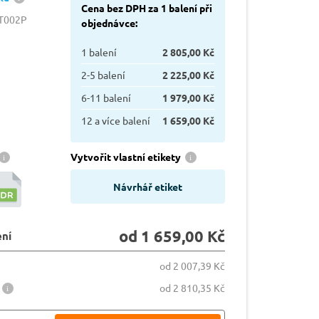
Cena bez DPH za 1 balení při
4T002P
objednávce:
1 balení
2 805,00 Kč
2-5 balení
2 225,00 Kč
6-11 balení
1 979,00 Kč
12 a více balení
1 659,00 Kč
Vytvořit vlastní etikety
Návrhář etiket
od 1 659,00 Kč
ení
od 2 007,39 Kč
od 2 810,35 Kč