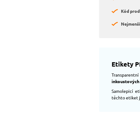
Kód prod
Nejmenší
Etikety P
Transparentní 
inkoustových
Samolepicí et
těchto etiket 