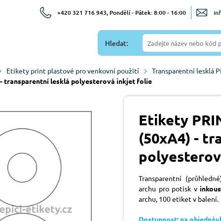
+420 321 716 943, Pondělí - Pátek: 8:00 - 16:00
in
Hledat:
Etikety print plastové pro venkovní použití
Transparentní lesklá P
 transparentní lesklá polyesterová inkjet folie
Etikety PR
(50xA4) - tr
polyesterová
Transparentní (průhledné
archu pro potisk v
inkou
archu, 100 etiket v balení.
Dostupnost: na objednáv