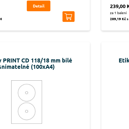
239,00 
Detail
za 1 balení
PH
289,19 Kč 
y PRINT CD 118/18 mm bílé
Eti
snímatelné (100xA4)