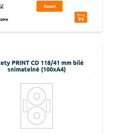
Kč
Detail
s DPH
kety PRINT CD 118/41 mm bílé
snímatelné (100xA4)