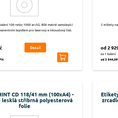
 balení 100 nebo 1000 archů. Bílé matné samolepicí
2 etikety n
manentním lepidlem pro laserový a inkoustový tisk.
č
od 2 92
Detail
za 1 balení
DPH
od 3 544,09
RINT CD 118/41 mm (100xA4) -
Etiket
 lesklá stříbrná polyesterová
zrcadl
folie