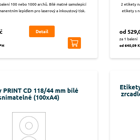
 balení 100 nebo 1000 archů. Bílé matné samolepicí
2 etikety n
manentním lepidlem pro laserový a inkoustový tisk.
etikety s 
č
od 529,
Detail
za 1 balení
DPH
od 640,09 
Etiket
y PRINT CD 118/44 mm bílé
zrcadl
snímatelné (100xA4)