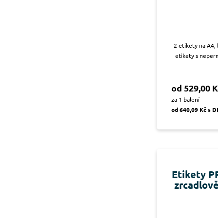
2 etikety na A4,
etikety s neper
od 529,00 K
za 1 balení
od 640,09 Kč s 
Etikety P
zrcadlově