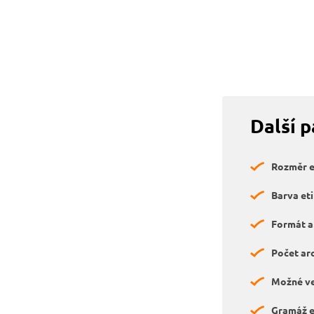
Další 
Rozměr et
Barva eti
Formát a
Počet arc
Možné ve
Gramáž e