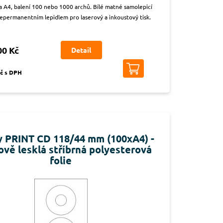
a A4, balení 100 nebo 1000 archů. Bílé matné samolepicí
nepermanentním lepidlem pro laserový a inkoustový tisk.
00 Kč
Detail
Kč s DPH
y PRINT CD 118/44 mm (100xA4) -
ově lesklá stříbrná polyesterová
folie