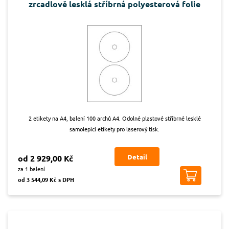
zrcadlově lesklá stříbrná polyesterová folie
2 etikety na A4, balení 100 archů A4. Odolné plastové stříbrné lesklé
samolepicí etikety pro laserový tisk.
Detail
od 2 929,00 Kč
za 1 balení
od 3 544,09 Kč s DPH