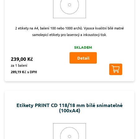
2 etikety na A4, balení 100 nebo 1000 archů. Vysoce kvalitní bílé matné
samolepicí etikety pro laserový a inkoustový tisk.
SKLADEM
Detail
239,00 Kč
za 1 balení
289,19 Kč s DPH
Etikety PRINT CD 118/18 mm bílé snímatelné
(100xA4)