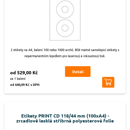
2 etikety na A4, balení 100 nebo 1000 archů. Bílé matné samolepicí etikety s
nepermanentním lepidlem pro laserový a inkoustový tisk.
Detail
od 529,00 Kč
za 1 balení
od 640,09 Kč s DPH
Etikety PRINT CD 118/44 mm (100xA4) -
zrcadlově lesklá stříbrná polyesterová folie