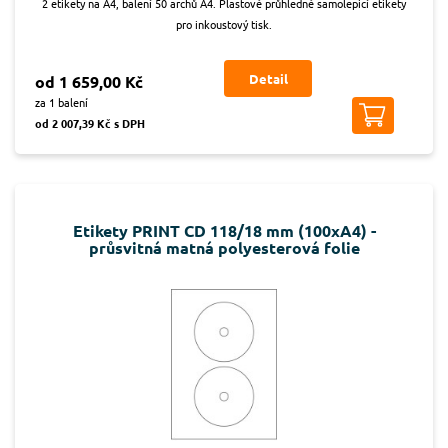
2 etikety na A4, balení 50 archů A4. Plastové průhledné samolepicí etikety
pro inkoustový tisk.
Detail
od 1 659,00 Kč
za 1 balení
od 2 007,39 Kč s DPH
Etikety PRINT CD 118/18 mm (100xA4) -
průsvitná matná polyesterová folie