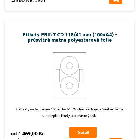
od 2 007,39 Kč s DPH
Etikety PRINT CD 118/41 mm (100xA4) -
průsvitná matná polyesterová folie
2 etikety na A4, balení 100 archů A4. Odolné plastové průsvitné matné
samolepicí etikety pro laserový tisk.
Detail
od 1 469,00 Kč