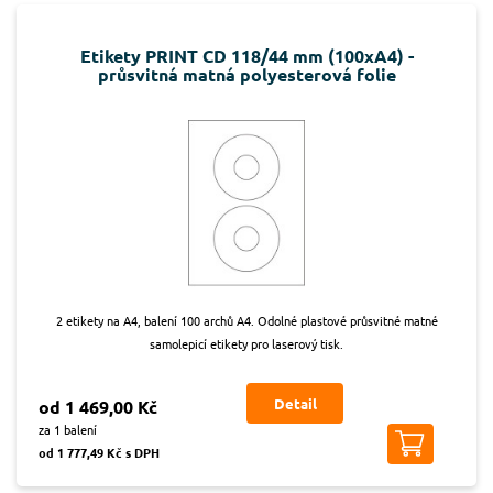
Etikety PRINT CD 118/44 mm (100xA4) -
průsvitná matná polyesterová folie
2 etikety na A4, balení 100 archů A4. Odolné plastové průsvitné matné
samolepicí etikety pro laserový tisk.
Detail
od 1 469,00 Kč
za 1 balení
od 1 777,49 Kč s DPH