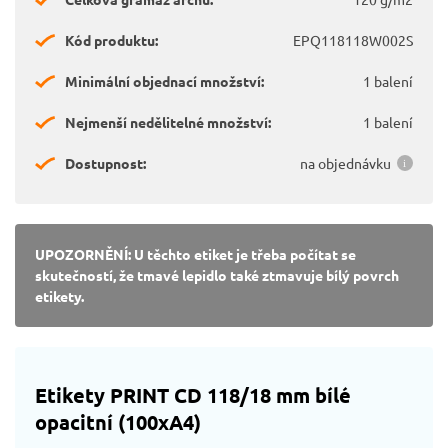
Kód produktu:
EPQ118118W002S
Minimální objednací množství:
1 balení
Nejmenší nedělitelné množství:
1 balení
Dostupnost:
na objednávku
UPOZORNĚNÍ: U těchto etiket je třeba počítat se
skutečností, že tmavé lepidlo také ztmavuje bílý povrch
etikety.
Etikety PRINT CD 118/18 mm bílé
opacitní (100xA4)