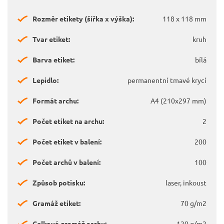
Rozměr etikety (šířka x výška):
118 x 118 mm
Tvar etiket:
kruh
Barva etiket:
bílá
Lepidlo:
permanentní tmavé krycí
Formát archu:
A4 (210x297 mm)
Počet etiket na archu:
2
Počet etiket v balení:
200
Počet archů v balení:
100
Způsob potisku:
laser, inkoust
Gramáž etiket:
70 g/m2
Celková gramáž archu:
120 g/m2