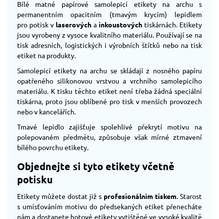
Bílé matné papírové samolepicí etikety na archu s
permanentním opacitním (tmavým krycím) lepidlem
pro potisk v
laserových
a
inkoustových
tiskárnách. Etikety
jsou vyrobeny z vysoce kvalitního materiálu. Používají se na
tisk adresních, logistických i výrobních štítků nebo na tisk
etiket na produkty.
Samolepicí etikety na archu se skládají z nosného papíru
opatřeného silikonovou vrstvou a vrchního samolepicího
materiálu. K tisku těchto etiket není třeba žádná speciální
tiskárna, proto jsou oblíbené pro tisk v menších provozech
nebo v kancelářích.
Tmavé lepidlo zajišťuje spolehlivé překrytí motivu na
polepovaném předmětu, způsobuje však mírné ztmavení
bílého povrchu etikety.
Objednejte si tyto etikety včetně
potisku
Etikety můžete dostat již s
profesionálním tiskem
. Starost
s umísťováním motivu do předsekaných etiket přenecháte
nám a dostanete hotové etikety vytištěné ve vysoké kvalitě