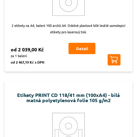
2 etikety na A4, balení 100 archů A4. Odolné plastové bílé lesklé samolepicí
etikety pro laserový tisk.
Detail
od 2 039,00 Kč
za 1 balení
od 2 467,19 Kč s DPH
Etikety PRINT CD 118/41 mm (100xA4) - bílá
matná polyetylenová folie 105 g/m2