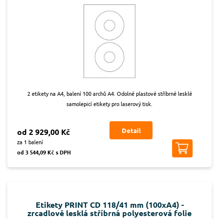
2 etikety na A4, balení 100 archů A4. Odolné plastové stříbrné lesklé
samolepicí etikety pro laserový tisk.
Detail
od 2 929,00 Kč
za 1 balení
od 3 544,09 Kč s DPH
Etikety PRINT CD 118/41 mm (100xA4) -
zrcadlově lesklá stříbrná polyesterová folie