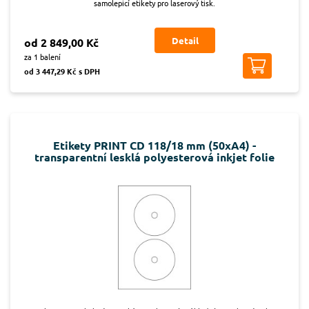
samolepicí etikety pro laserový tisk.
Detail
od 2 849,00 Kč
za 1 balení
od 3 447,29 Kč s DPH
Etikety PRINT CD 118/18 mm (50xA4) -
transparentní lesklá polyesterová inkjet folie