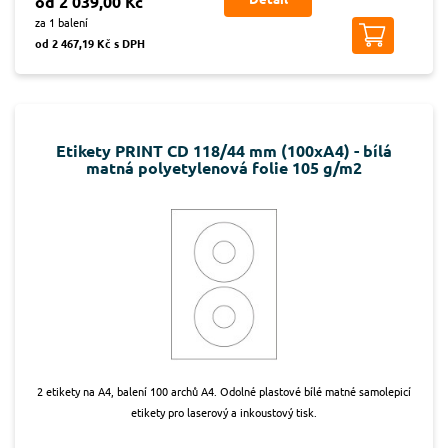
od 2 039,00 Kč
za 1 balení
od 2 467,19 Kč s DPH
Etikety PRINT CD 118/44 mm (100xA4) - bílá
matná polyetylenová folie 105 g/m2
2 etikety na A4, balení 100 archů A4. Odolné plastové bílé matné samolepicí
etikety pro laserový a inkoustový tisk.