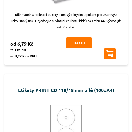
Bílé matné samolepicí etikety s tmavým krycím lepidlem pro laserový a
inkoustový tisk. Objednejte si vlastní velikost štítků na archu A4. Výroba již
od 50 archů.
Detail
od 6,79 Kč
za 1 balení
od 8,22 Kč s DPH
Etikety PRINT CD 118/18 mm bílé (100xA4)