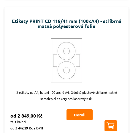
Etikety PRINT CD 118/41 mm (100xA4) - stříbrná
matná polyesterová folie
2 etikety na A4, balení 100 archů A4. Odolné plastové stříbrné matné
samolepicí etikety pro laserový tisk.
Detail
od 2 849,00 Kč
za 1 balení
od 3 447,29 Kč s DPH