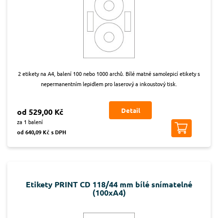
2 etikety na A4, balení 100 nebo 1000 archů. Bílé matné samolepicí etikety s
nepermanentním lepidlem pro laserový a inkoustový tisk.
Detail
od 529,00 Kč
za 1 balení
od 640,09 Kč s DPH
Etikety PRINT CD 118/44 mm bílé snímatelné
(100xA4)