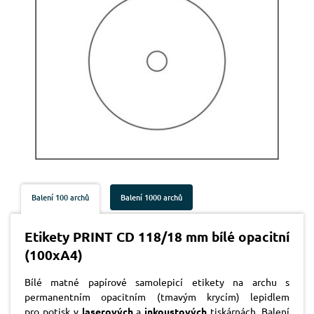
Balení 100 archů
Balení 1000 archů
Etikety PRINT CD 118/18 mm bílé opacitní
(100xA4)
Bílé matné papírové samolepicí etikety na archu s
permanentním opacitním (tmavým krycím) lepidlem
pro potisk v
laserových
a
inkoustových
tiskárnách. Balení