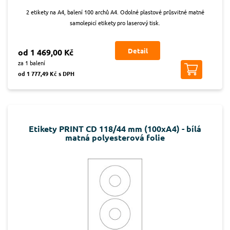
2 etikety na A4, balení 100 archů A4. Odolné plastové průsvitné matné
samolepicí etikety pro laserový tisk.
Detail
od 1 469,00 Kč
za 1 balení
od 1 777,49 Kč s DPH
Etikety PRINT CD 118/44 mm (100xA4) - bílá
matná polyesterová folie