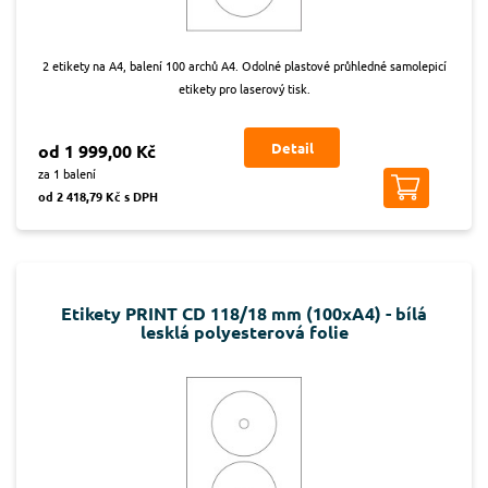
2 etikety na A4, balení 100 archů A4. Odolné plastové průhledné samolepicí
etikety pro laserový tisk.
Detail
od 1 999,00 Kč
za 1 balení
od 2 418,79 Kč s DPH
Etikety PRINT CD 118/18 mm (100xA4) - bílá
lesklá polyesterová folie