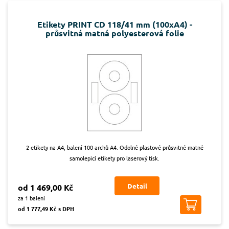
Etikety PRINT CD 118/41 mm (100xA4) -
průsvitná matná polyesterová folie
2 etikety na A4, balení 100 archů A4. Odolné plastové průsvitné matné
samolepicí etikety pro laserový tisk.
Detail
od 1 469,00 Kč
za 1 balení
od 1 777,49 Kč s DPH