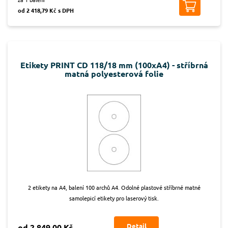
od 2 418,79 Kč s DPH
Etikety PRINT CD 118/18 mm (100xA4) - stříbrná
matná polyesterová folie
2 etikety na A4, balení 100 archů A4. Odolné plastové stříbrné matné
samolepicí etikety pro laserový tisk.
Detail
od 2 849,00 Kč