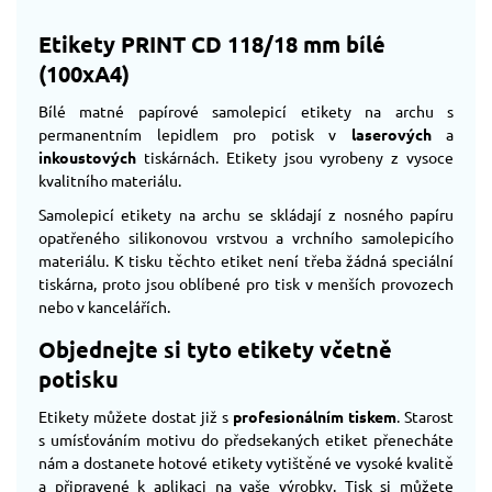
Etikety PRINT CD 118/18 mm bílé
(100xA4)
Bílé matné papírové samolepicí etikety na archu s
permanentním lepidlem pro potisk v
laserových
a
inkoustových
tiskárnách. Etikety jsou vyrobeny z vysoce
kvalitního materiálu.
Samolepicí etikety na archu se skládají z nosného papíru
opatřeného silikonovou vrstvou a vrchního samolepicího
materiálu. K tisku těchto etiket není třeba žádná speciální
tiskárna, proto jsou oblíbené pro tisk v menších provozech
nebo v kancelářích.
Objednejte si tyto etikety včetně
potisku
Etikety můžete dostat již s
profesionálním tiskem
. Starost
s umísťováním motivu do předsekaných etiket přenecháte
nám a dostanete hotové etikety vytištěné ve vysoké kvalitě
a připravené k aplikaci na vaše výrobky. Tisk si můžete