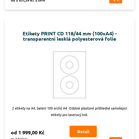
Etikety PRINT CD 118/44 mm (100xA4) -
transparentní lesklá polyesterová folie
2 etikety na A4, balení 100 archů A4. Odolné plastové průhledné samolepicí
etikety pro laserový tisk.
Detail
od 1 999,00 Kč
za 1 balení