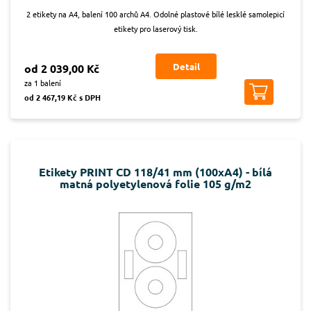
2 etikety na A4, balení 100 archů A4. Odolné plastové bílé lesklé samolepicí
etikety pro laserový tisk.
Detail
od 2 039,00 Kč
za 1 balení
od 2 467,19 Kč s DPH
Etikety PRINT CD 118/41 mm (100xA4) - bílá
matná polyetylenová folie 105 g/m2