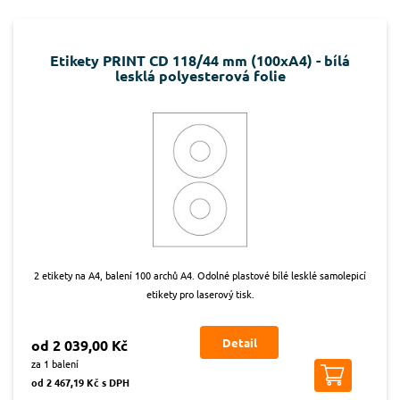
Etikety PRINT CD 118/44 mm (100xA4) - bílá
lesklá polyesterová folie
2 etikety na A4, balení 100 archů A4. Odolné plastové bílé lesklé samolepicí
etikety pro laserový tisk.
Detail
od 2 039,00 Kč
za 1 balení
od 2 467,19 Kč s DPH