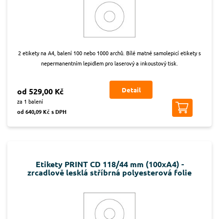
2 etikety na A4, balení 100 nebo 1000 archů. Bílé matné samolepicí etikety s
nepermanentním lepidlem pro laserový a inkoustový tisk.
Detail
od 529,00 Kč
za 1 balení
od 640,09 Kč s DPH
Etikety PRINT CD 118/44 mm (100xA4) -
zrcadlově lesklá stříbrná polyesterová folie