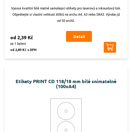
Vysoce kvalitní bílé matné samolepicí etikety pro laserový a inkoustový tisk.
Objednejte si vlastní velikost štítků na archu A4, A3 nebo SRA3. Výroba již
od 50 archů.
Detail
od 2,39 Kč
za 1 balení
od 2,89 Kč s DPH
Etikety PRINT CD 118/18 mm bílé snímatelné
(100xA4)