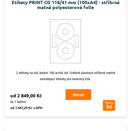
Etikety PRINT CD 118/41 mm (100xA4) - stříbrná
matná polyesterová folie
2 etikety na A4, balení 100 archů A4. Odolné plastové stříbrné matné
samolepicí etikety pro laserový tisk.
Detail
od 2 849,00 Kč
za 1 balení
od 3 447,29 Kč s DPH