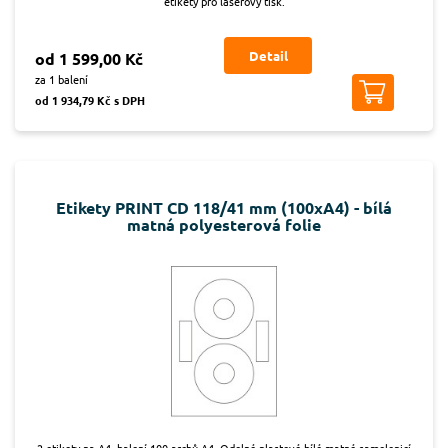
etikety pro laserový tisk.
Detail
od 1 599,00 Kč
za 1 balení
od 1 934,79 Kč s DPH
Etikety PRINT CD 118/41 mm (100xA4) - bílá
matná polyesterová folie
2 etikety na A4, balení 100 archů A4. Odolné plastové bílé matné samolepicí