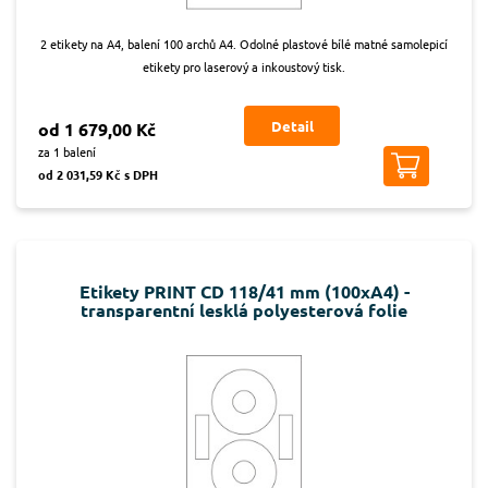
2 etikety na A4, balení 100 archů A4. Odolné plastové bílé matné samolepicí
etikety pro laserový a inkoustový tisk.
Detail
od 1 679,00 Kč
za 1 balení
od 2 031,59 Kč s DPH
Etikety PRINT CD 118/41 mm (100xA4) -
transparentní lesklá polyesterová folie