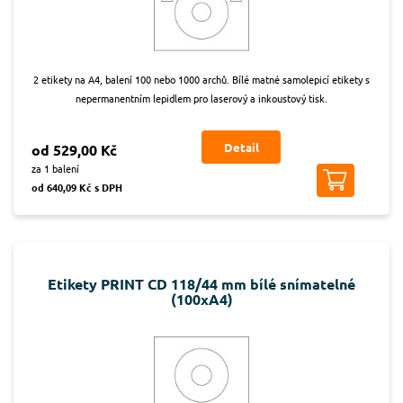
2 etikety na A4, balení 100 nebo 1000 archů. Bílé matné samolepicí etikety s
nepermanentním lepidlem pro laserový a inkoustový tisk.
Detail
od 529,00 Kč
za 1 balení
od 640,09 Kč s DPH
Etikety PRINT CD 118/44 mm bílé snímatelné
(100xA4)