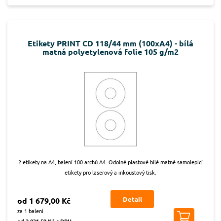
Etikety PRINT CD 118/44 mm (100xA4) - bílá
matná polyetylenová folie 105 g/m2
2 etikety na A4, balení 100 archů A4. Odolné plastové bílé matné samolepicí
etikety pro laserový a inkoustový tisk.
Detail
od 1 679,00 Kč
za 1 balení
od 2 031,59 Kč s DPH