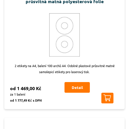
průsvitná matná polyesterová folie
2 etikety na A4, balení 100 archů A4. Odolné plastové průsvitné matné
samolepicí etikety pro laserový tisk.
Detail
od 1 469,00 Kč
za 1 balení
od 1 777,49 Kč s DPH