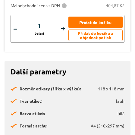
Maloobchodní cena s DPH
404,87 Kč
balení
Další parametry
Rozměr etikety (šířka x výška):
118 x 118 mm
Tvar etiket:
kruh
Barva etiket:
bílá
Formát archu:
A4 (210x297 mm)