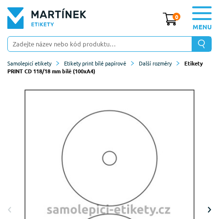
0
MENU
Samolepicí etikety
Etikety print bílé papírové
Další rozměry
Etikety
PRINT CD 118/18 mm bílé (100xA4)