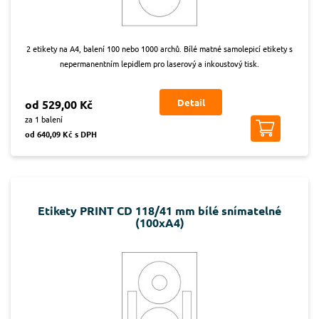
2 etikety na A4, balení 100 nebo 1000 archů. Bílé matné samolepicí etikety s
nepermanentním lepidlem pro laserový a inkoustový tisk.
Detail
od 529,00 Kč
za 1 balení
od 640,09 Kč s DPH
Etikety PRINT CD 118/41 mm bílé snímatelné
(100xA4)