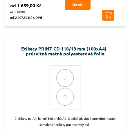
Detail
od 1 659,00 Kč
za 1 balení
od 2 007,39 Kč s DPH
Etikety PRINT CD 118/18 mm (100xA4) -
průsvitná matná polyesterová folie
2 etikety na A4, balení 100 archů A4. Odolné plastové průsvitné matné
samolepicí etikety pro laserový tisk.