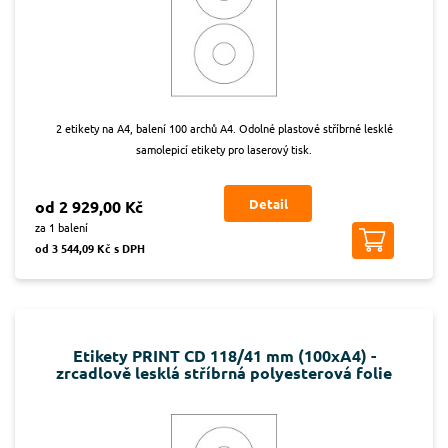
2 etikety na A4, balení 100 archů A4. Odolné plastové stříbrné lesklé
samolepicí etikety pro laserový tisk.
Detail
od 2 929,00 Kč
za 1 balení
od 3 544,09 Kč s DPH
Etikety PRINT CD 118/41 mm (100xA4) -
zrcadlově lesklá stříbrná polyesterová folie