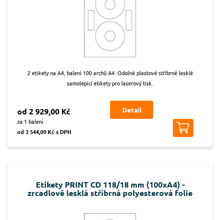
2 etikety na A4, balení 100 archů A4. Odolné plastové stříbrné lesklé
samolepicí etikety pro laserový tisk.
Detail
od 2 929,00 Kč
za 1 balení
od 3 544,09 Kč s DPH
Etikety PRINT CD 118/18 mm (100xA4) -
zrcadlově lesklá stříbrná polyesterová folie