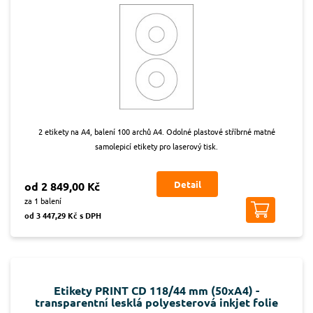
2 etikety na A4, balení 100 archů A4. Odolné plastové stříbrné matné
samolepicí etikety pro laserový tisk.
Detail
od 2 849,00 Kč
za 1 balení
od 3 447,29 Kč s DPH
Etikety PRINT CD 118/44 mm (50xA4) -
transparentní lesklá polyesterová inkjet folie