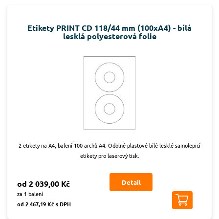
Etikety PRINT CD 118/44 mm (100xA4) - bílá
lesklá polyesterová folie
2 etikety na A4, balení 100 archů A4. Odolné plastové bílé lesklé samolepicí
etikety pro laserový tisk.
Detail
od 2 039,00 Kč
za 1 balení
od 2 467,19 Kč s DPH