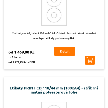
2 etikety na A4, balení 100 archů A4. Odolné plastové průsvitné matné
samolepicí etikety pro laserový tisk.
Detail
od 1 469,00 Kč
za 1 balení
od 1 777,49 Kč s DPH
Etikety PRINT CD 118/44 mm (100xA4) - stříbrná
matná polyesterová folie