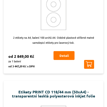
2 etikety na A4, balení 100 archů A4. Odolné plastové stříbrné matné
samolepicí etikety pro laserový tisk.
Detail
od 2 849,00 Kč
za 1 balení
od 3 447,29 Kč s DPH
Etikety PRINT CD 118/44 mm (50xA4) -
transparentní lesklá polyesterová inkjet folie