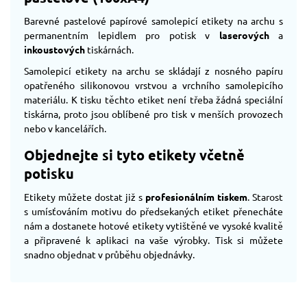
Barevné pastelové papírové samolepicí etikety na archu s
permanentním lepidlem pro potisk v
laserových
a
inkoustových
tiskárnách.
Samolepicí etikety na archu se skládají z nosného papíru
opatřeného silikonovou vrstvou a vrchního samolepicího
materiálu. K tisku těchto etiket není třeba žádná speciální
tiskárna, proto jsou oblíbené pro tisk v menších provozech
nebo v kancelářích.
Objednejte si tyto etikety včetně
potisku
Etikety můžete dostat již s
profesionálním tiskem
. Starost
s umísťováním motivu do předsekaných etiket přenecháte
nám a dostanete hotové etikety vytištěné ve vysoké kvalitě
a připravené k aplikaci na vaše výrobky. Tisk si můžete
snadno objednat v průběhu objednávky.