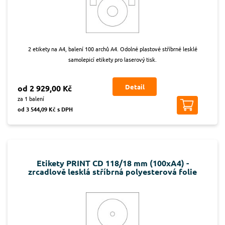
2 etikety na A4, balení 100 archů A4. Odolné plastové stříbrné lesklé
samolepicí etikety pro laserový tisk.
Detail
od 2 929,00 Kč
za 1 balení
od 3 544,09 Kč s DPH
Etikety PRINT CD 118/18 mm (100xA4) -
zrcadlově lesklá stříbrná polyesterová folie