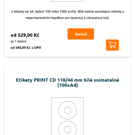
2 etikety na A4, balení 100 nebo 1000 archů. Bílé matné samolepicí etikety s
nepermanentním lepidlem pro laserový a inkoustový tisk.
Detail
od 529,00 Kč
za 1 balení
od 640,09 Kč s DPH
Etikety PRINT CD 118/44 mm bílé snímatelné
(100xA4)