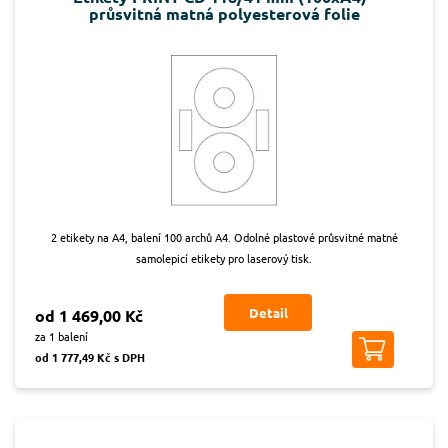
průsvitná matná polyesterová folie
2 etikety na A4, balení 100 archů A4. Odolné plastové průsvitné matné
samolepicí etikety pro laserový tisk.
Detail
od 1 469,00 Kč
za 1 balení
od 1 777,49 Kč s DPH