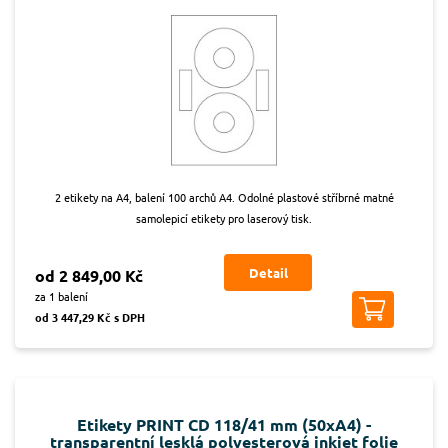
2 etikety na A4, balení 100 archů A4. Odolné plastové stříbrné matné
samolepicí etikety pro laserový tisk.
Detail
od 2 849,00 Kč
za 1 balení
od 3 447,29 Kč s DPH
Etikety PRINT CD 118/41 mm (50xA4) -
transparentní lesklá polyesterová inkjet folie