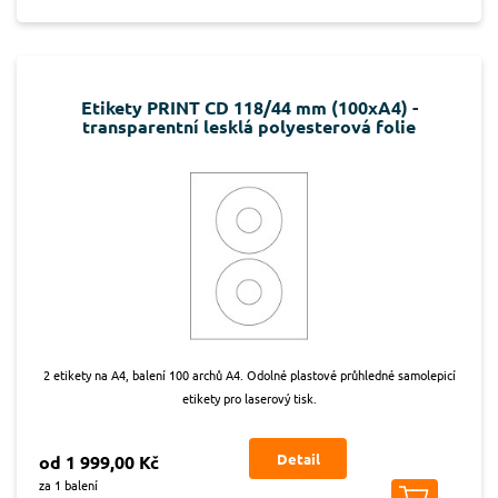
Etikety PRINT CD 118/44 mm (100xA4) -
transparentní lesklá polyesterová folie
2 etikety na A4, balení 100 archů A4. Odolné plastové průhledné samolepicí
etikety pro laserový tisk.
Detail
od 1 999,00 Kč
za 1 balení