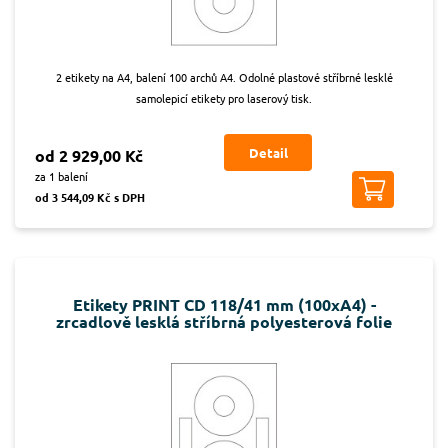
2 etikety na A4, balení 100 archů A4. Odolné plastové stříbrné lesklé
samolepicí etikety pro laserový tisk.
Detail
od 2 929,00 Kč
za 1 balení
od 3 544,09 Kč s DPH
Etikety PRINT CD 118/41 mm (100xA4) -
zrcadlově lesklá stříbrná polyesterová folie