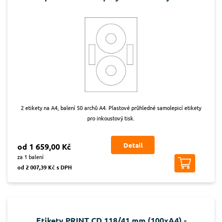
2 etikety na A4, balení 50 archů A4. Plastové průhledné samolepicí etikety
pro inkoustový tisk.
Detail
od 1 659,00 Kč
za 1 balení
od 2 007,39 Kč s DPH
Etikety PRINT CD 118/41 mm (100xA4) -