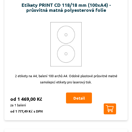
Etikety PRINT CD 118/18 mm (100xA4) -
průsvitná matná polyesterová folie
2 etikety na A4, balení 100 archů A4. Odolné plastové průsvitné matné
samolepicí etikety pro laserový tisk.
Detail
od 1 469,00 Kč
za 1 balení
od 1 777,49 Kč s DPH