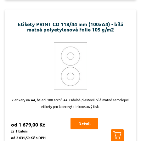
Etikety PRINT CD 118/44 mm (100xA4) - bílá
matná polyetylenová folie 105 g/m2
2 etikety na A4, balení 100 archů A4. Odolné plastové bílé matné samolepicí
etikety pro laserový a inkoustový tisk.
Detail
od 1 679,00 Kč
za 1 balení
od 2 031,59 Kč s DPH