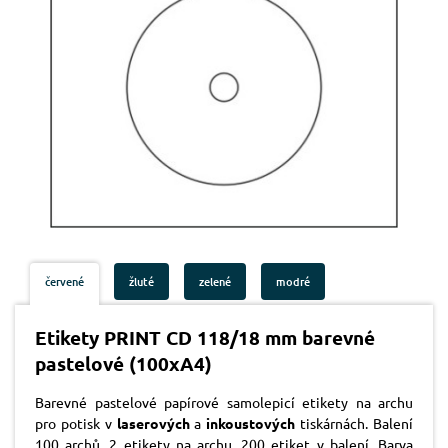
červené
žluté
zelené
modré
Etikety PRINT CD 118/18 mm barevné
pastelové (100xA4)
Barevné pastelové papírové samolepicí etikety na archu
pro potisk v
laserových
a
inkoustových
tiskárnách. Balení
100 archů. 2 etikety na archu, 200 etiket v balení. Barva