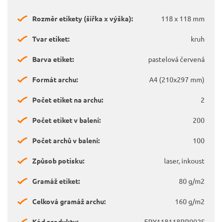
Rozměr etikety (šířka x výška):
118 x 118 mm
Tvar etiket:
kruh
Barva etiket:
pastelová červená
Formát archu:
A4 (210x297 mm)
Počet etiket na archu:
2
Počet etiket v balení:
200
Počet archů v balení:
100
Způsob potisku:
laser, inkoust
Gramáž etiket:
80 g/m2
Celková gramáž archu:
160 g/m2
Kód produktu:
EPY118118PR002S