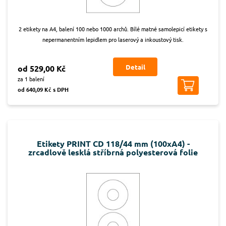
2 etikety na A4, balení 100 nebo 1000 archů. Bílé matné samolepicí etikety s
nepermanentním lepidlem pro laserový a inkoustový tisk.
Detail
od 529,00 Kč
za 1 balení
od 640,09 Kč s DPH
Etikety PRINT CD 118/44 mm (100xA4) -
zrcadlově lesklá stříbrná polyesterová folie