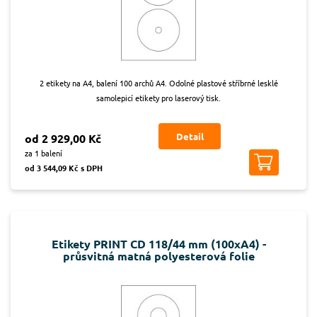
2 etikety na A4, balení 100 archů A4. Odolné plastové stříbrné lesklé
samolepicí etikety pro laserový tisk.
Detail
od 2 929,00 Kč
za 1 balení
od 3 544,09 Kč s DPH
Etikety PRINT CD 118/44 mm (100xA4) -
průsvitná matná polyesterová folie