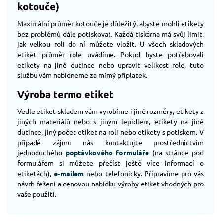
kotouče)
Maximální průměr kotouče je důležitý, abyste mohli etikety
bez problémů dále potiskovat. Každá tiskárna má svůj limit,
jak velkou roli do ní můžete vložit. U všech skladových
etiket průměr role uvádíme. Pokud byste potřebovali
etikety na jiné dutince nebo upravit velikost role, tuto
službu vám nabídneme za mírný příplatek.
Výroba termo etiket
Vedle etiket skladem vám vyrobíme i jiné rozměry, etikety z
jiných materiálů nebo s jiným lepidlem, etikety na jiné
dutince, jiný počet etiket na roli nebo etikety s potiskem. V
případě zájmu nás kontaktujte prostřednictvím
jednoduchého
poptávkového formuláře
(na stránce pod
formulářem si můžete přečíst ještě více informací o
etiketách),
e-mailem
nebo telefonicky. Připravíme pro vás
návrh řešení a cenovou nabídku výroby etiket vhodných pro
vaše použití.