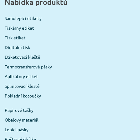
Nabídka produktů
Samolepicí etikety
Tiskárny etiket
Tisk etiket
Digitální tisk
Etiketovací kleště
Termotransferové pásky
Aplikátory etiket
Splintovací kleště
Pokladní kotoučky
Papírové tašky
Obalový materiál
Lepící pásky
Poštovní obálky