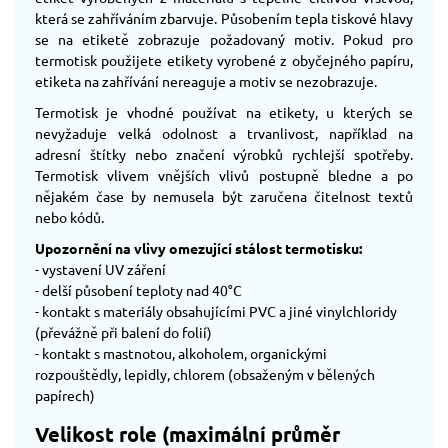
která se zahříváním zbarvuje. Působením tepla tiskové hlavy
se na etiketě zobrazuje požadovaný motiv. Pokud pro
termotisk použijete etikety vyrobené z obyčejného papíru,
etiketa na zahřívání nereaguje a motiv se nezobrazuje.
Termotisk je vhodné používat na etikety, u kterých se
nevyžaduje velká odolnost a trvanlivost, například na
adresní štítky nebo značení výrobků rychlejší spotřeby.
Termotisk vlivem vnějších vlivů postupně bledne a po
nějakém čase by nemusela být zaručena čitelnost textů
nebo kódů.
Upozornění na vlivy omezující stálost termotisku:
- vystavení UV záření
- delší působení teploty nad 40°C
- kontakt s materiály obsahujícími PVC a jiné vinylchloridy
(převážně při balení do folií)
- kontakt s mastnotou, alkoholem, organickými
rozpouštědly, lepidly, chlorem (obsaženým v bělených
papírech)
Velikost role (maximální průměr