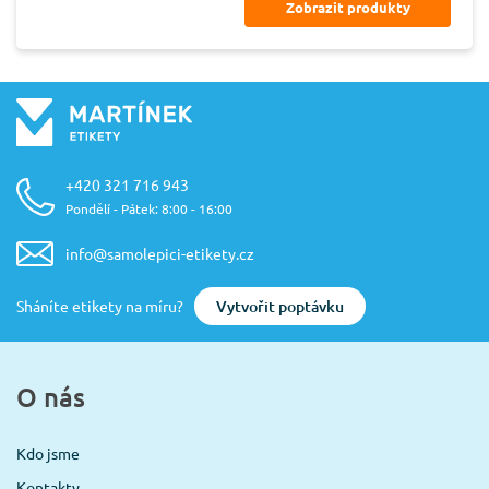
Zobrazit produkty
+420 321 716 943
Pondělí - Pátek: 8:00 - 16:00
info@samolepici-etikety.cz
Vytvořit poptávku
Sháníte etikety na míru?
O nás
Kdo jsme
Kontakty