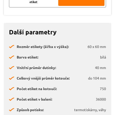
etiket
Další parametry
Rozměr etikety (šířka x výška):
60 x 60 mm
Barva etiket:
bílá
Vnitřní průměr dutinky:
40 mm
Celkový vnější průměr kotouče:
do 104 mm
Počet etiket na kotouči:
750
Počet etiket v balení:
36000
Způsob potisku:
termotiskárny, váhy