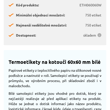
Kód produktu:
ETM060060W
Minimální objednací množství:
750 etiket
Nejmenší nedělitelné množství:
750 etiket
Dostupnost:
skladem
Termoetikety na kotouči 60x60 mm bílé
Papírové etikety z teplocitlivého papíru na silikonové nosné
podložce a navinuté v roli. Samolepicí etikety se používají v
průmyslu, ve výrobním procesu, při skladování zboží i v
maloobchodu.
Bílé samolepicí etikety jsou vhodné pro dotisk, který se
nejčastěji realizuje až před aplikací etikety na produkt.
Může se jednat o dotisk informací jako název produktu,
logistické informace, čárové kódy, údaje o trvanlivosti, ceny