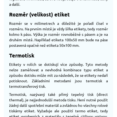
a další.
Rozměr (velikost) etiket
Rozměr se v milimetrech a důležité je pořadí čísel v
rozměru. Na prvním místě je vždy šířka etikety, tedy rozměr
kolmo k pásu. Výška je rozměr rovnoběžně s pásem a je na
druhém místě. Například etiketa 100x50 mm bude na páse
postavená opačně než etiketa 50x100 mm.
Termotisk
Etikety v rolích se dotiskují více způsoby. Tyto metody
nelze zaměňovat a nevhodná kombinace typu etiket a
způsobu dotisku může mít za následek, že se etikety nedaří
potisknout. Základními metodami jsou termotisk a
termotransferový tisk.
Termotisk, nazývaný také přímý tepelný tisk (direct
thermal), je nejjednodušší metoda tisku. Není nutné použít
žádný další spotřební materiál a zvládnou ho všechny rolové
tiskárny etiket. Vyžaduje ale použití termo etiket, tedy
etiket vyrobených z materiálu s tepelně citlivou vrstvou,