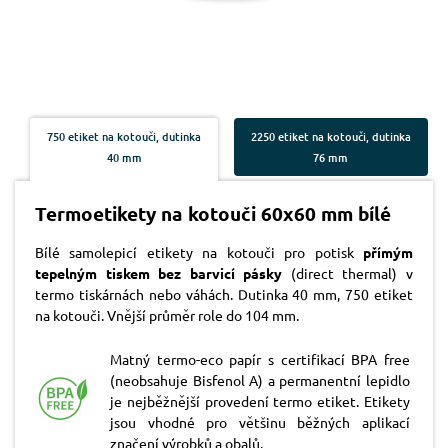
750 etiket na kotouči, dutinka
2250 etiket na kotouči, dutinka
40 mm
76 mm
Termoetikety na kotouči 60x60 mm bílé
Bílé samolepicí etikety na kotouči pro potisk
přímým
tepelným tiskem bez barvicí pásky
(direct thermal) v
termo tiskárnách nebo váhách. Dutinka 40 mm, 750 etiket
na kotouči. Vnější průměr role do 104 mm.
Matný termo-eco papír s certifikací BPA free
(neobsahuje Bisfenol A) a permanentní lepidlo
je nejběžnější provedení termo etiket. Etikety
jsou vhodné pro většinu běžných aplikací
značení výrobků a obalů.