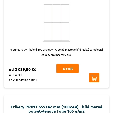
6 etiket na A4, balení 100 archů A4. Odolné plastové bílé lesklé samolepicí
etikety pro laserový tisk.
Detail
od 2 039,00 Kč
za 1 balení
od 2 467,19 Kč s DPH
Etikety PRINT 65x142 mm (100xA4) - bílá matná
polyetylenová folie 105 g/m2