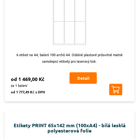
6 etiket na A4, balení 100 archů A4. Odolné plastové průsvitné matné
samolepicí etikety pro laserový tisk.
Detail
od 1 469,00 Kč
za 1 balení
od 1 777,49 Kč s DPH
Etikety PRINT 65x142 mm (100xA4) - bílá lesklá
polyesterová folie