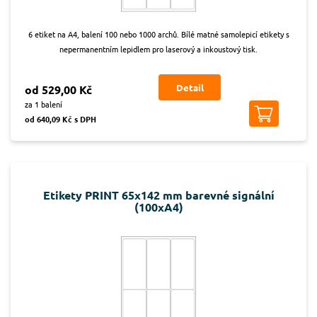
6 etiket na A4, balení 100 nebo 1000 archů. Bílé matné samolepicí etikety s
nepermanentním lepidlem pro laserový a inkoustový tisk.
Detail
od 529,00 Kč
za 1 balení
od 640,09 Kč s DPH
Etikety PRINT 65x142 mm barevné signální
(100xA4)