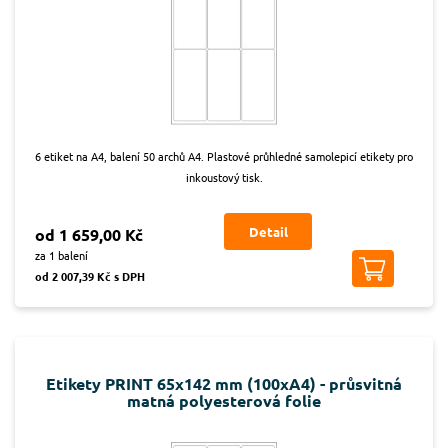
6 etiket na A4, balení 50 archů A4. Plastové průhledné samolepicí etikety pro
inkoustový tisk.
Detail
od 1 659,00 Kč
za 1 balení
od 2 007,39 Kč s DPH
Etikety PRINT 65x142 mm (100xA4) - průsvitná
matná polyesterová folie