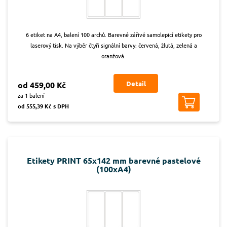
6 etiket na A4, balení 100 archů. Barevné zářivé samolepicí etikety pro
laserový tisk. Na výběr čtyři signální barvy: červená, žlutá, zelená a
oranžová.
Detail
od 459,00 Kč
za 1 balení
od 555,39 Kč s DPH
Etikety PRINT 65x142 mm barevné pastelové
(100xA4)