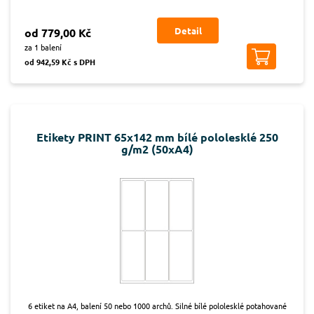
Detail
od 779,00 Kč
za 1 balení
od 942,59 Kč s DPH
Etikety PRINT 65x142 mm bílé pololesklé 250
g/m2 (50xA4)
6 etiket na A4, balení 50 nebo 1000 archů. Silné bílé pololesklé potahované