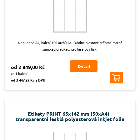
6 etiket na A4, balení 100 archů A4. Odolné plastové stříbrné matné
samolepicí etikety pro laserový tisk.
Detail
od 2 849,00 Kč
za 1 balení
od 3 447,29 Kč s DPH
Etikety PRINT 65x142 mm (50xA4) -
transparentní lesklá polyesterová inkjet folie