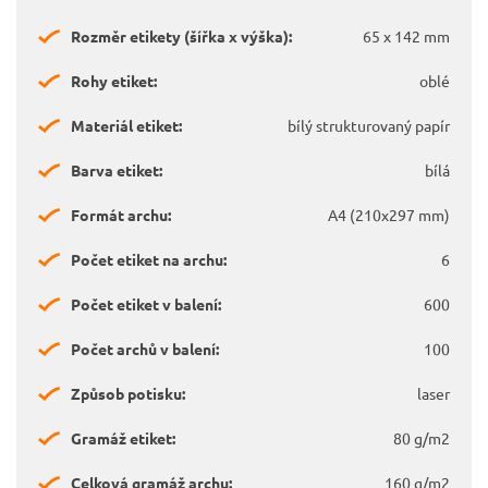
Rozměr etikety (šířka x výška):
65 x 142 mm
Rohy etiket:
oblé
Materiál etiket:
bílý strukturovaný papír
Barva etiket:
bílá
Formát archu:
A4 (210x297 mm)
Počet etiket na archu:
6
Počet etiket v balení:
600
Počet archů v balení:
100
Způsob potisku:
laser
Gramáž etiket:
80 g/m2
Celková gramáž archu:
160 g/m2