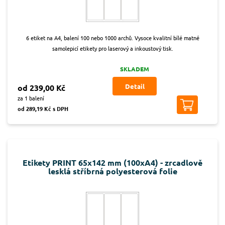
6 etiket na A4, balení 100 nebo 1000 archů. Vysoce kvalitní bílé matné
samolepicí etikety pro laserový a inkoustový tisk.
SKLADEM
Detail
od 239,00 Kč
za 1 balení
od 289,19 Kč s DPH
Etikety PRINT 65x142 mm (100xA4) - zrcadlově
lesklá stříbrná polyesterová folie