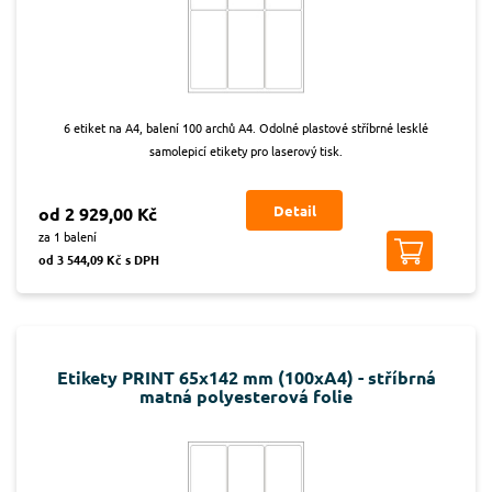
6 etiket na A4, balení 100 archů A4. Odolné plastové stříbrné lesklé
samolepicí etikety pro laserový tisk.
Detail
od 2 929,00 Kč
za 1 balení
od 3 544,09 Kč s DPH
Etikety PRINT 65x142 mm (100xA4) - stříbrná
matná polyesterová folie