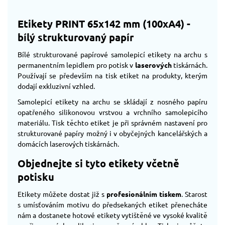
Etikety PRINT 65x142 mm (100xA4) -
bílý strukturovaný papír
Bílé strukturované papírové samolepicí etikety na archu s
permanentním lepidlem pro potisk v
laserových
tiskárnách.
Používají se především na tisk etiket na produkty, kterým
dodají exkluzivní vzhled.
Samolepicí etikety na archu se skládají z nosného papíru
opatřeného silikonovou vrstvou a vrchního samolepicího
materiálu. Tisk těchto etiket je při správném nastavení pro
strukturované papíry možný i v obyčejných kancelářských a
domácích laserových tiskárnách.
Objednejte si tyto etikety včetně
potisku
Etikety můžete dostat již s
profesionálním tiskem
. Starost
s umísťováním motivu do předsekaných etiket přenecháte
nám a dostanete hotové etikety vytištěné ve vysoké kvalitě