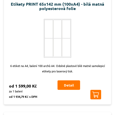
Etikety PRINT 65x142 mm (100xA4) - bílá matná
polyesterová folie
6 etiket na A4, balení 100 archů A4. Odolné plastové bílé matné samolepicí
etikety pro laserový tisk.
Detail
od 1 599,00 Kč
za 1 balení
od 1 934,79 Kč s DPH