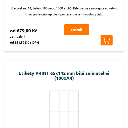
6 etiket na A4, balení 100 nebo 1000 archů. Bílé matné samolepicí etikety s
tmavým krycím lepidlem pro laserový a inkoustový tisk.
Detail
od 679,00 Kč
za 1 balení
od 821,59 Kč s DPH
Etikety PRINT 65x142 mm bílé snímatelné
(100xA4)