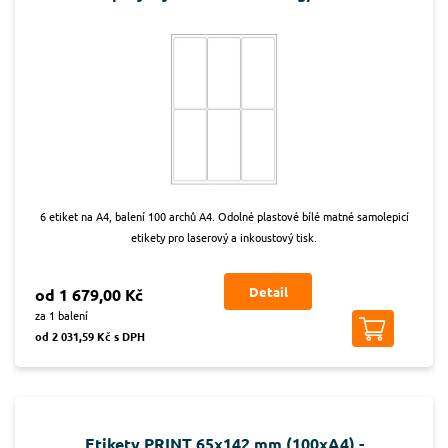
6 etiket na A4, balení 100 archů A4. Odolné plastové bílé matné samolepicí
etikety pro laserový a inkoustový tisk.
Detail
od 1 679,00 Kč
za 1 balení
od 2 031,59 Kč s DPH
Etikety PRINT 65x142 mm (100xA4) -