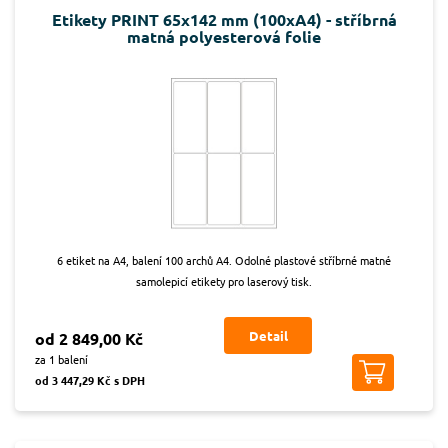
Etikety PRINT 65x142 mm (100xA4) - stříbrná
matná polyesterová folie
6 etiket na A4, balení 100 archů A4. Odolné plastové stříbrné matné
samolepicí etikety pro laserový tisk.
Detail
od 2 849,00 Kč
za 1 balení
od 3 447,29 Kč s DPH