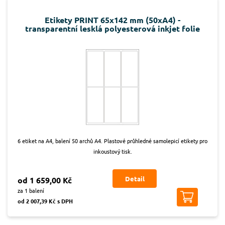
Etikety PRINT 65x142 mm (50xA4) -
transparentní lesklá polyesterová inkjet folie
6 etiket na A4, balení 50 archů A4. Plastové průhledné samolepicí etikety pro
inkoustový tisk.
Detail
od 1 659,00 Kč
za 1 balení
od 2 007,39 Kč s DPH