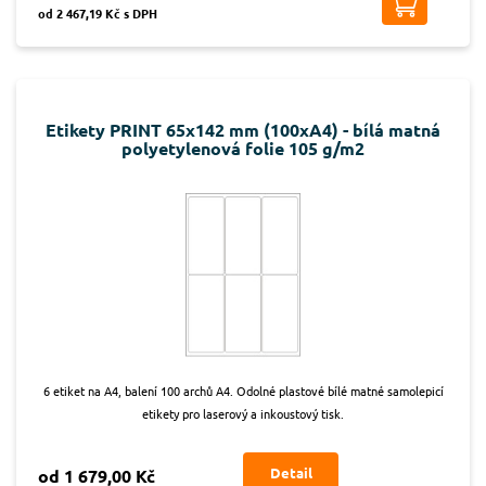
od 2 467,19 Kč s DPH
Etikety PRINT 65x142 mm (100xA4) - bílá matná
polyetylenová folie 105 g/m2
6 etiket na A4, balení 100 archů A4. Odolné plastové bílé matné samolepicí
etikety pro laserový a inkoustový tisk.
Detail
od 1 679,00 Kč