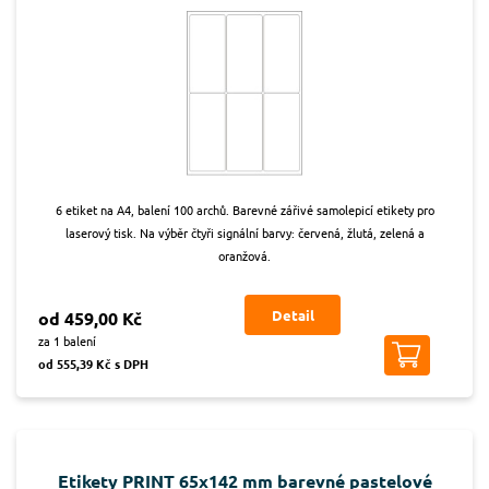
6 etiket na A4, balení 100 archů. Barevné zářivé samolepicí etikety pro
laserový tisk. Na výběr čtyři signální barvy: červená, žlutá, zelená a
oranžová.
Detail
od 459,00 Kč
za 1 balení
od 555,39 Kč s DPH
Etikety PRINT 65x142 mm barevné pastelové