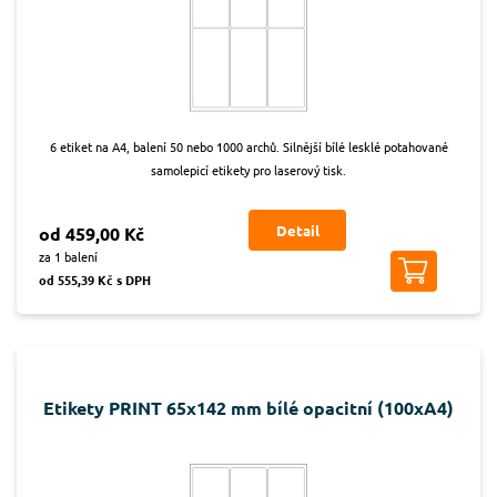
6 etiket na A4, balení 50 nebo 1000 archů. Silnější bílé lesklé potahované
samolepicí etikety pro laserový tisk.
Detail
od 459,00 Kč
za 1 balení
od 555,39 Kč s DPH
Etikety PRINT 65x142 mm bílé opacitní (100xA4)