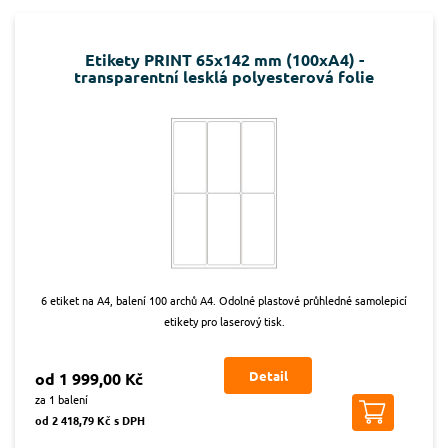
Etikety PRINT 65x142 mm (100xA4) -
transparentní lesklá polyesterová folie
6 etiket na A4, balení 100 archů A4. Odolné plastové průhledné samolepicí
etikety pro laserový tisk.
Detail
od 1 999,00 Kč
za 1 balení
od 2 418,79 Kč s DPH