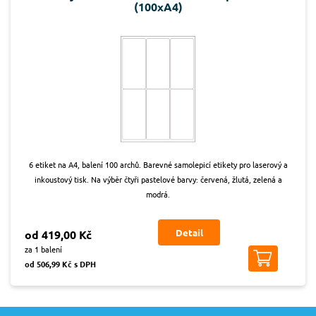
(100xA4)
6 etiket na A4, balení 100 archů. Barevné samolepicí etikety pro laserový a
inkoustový tisk. Na výběr čtyři pastelové barvy: červená, žlutá, zelená a
modrá.
Detail
od 419,00 Kč
za 1 balení
od 506,99 Kč s DPH