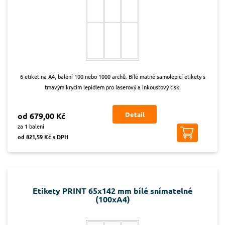
6 etiket na A4, balení 100 nebo 1000 archů. Bílé matné samolepicí etikety s
tmavým krycím lepidlem pro laserový a inkoustový tisk.
Detail
od 679,00 Kč
za 1 balení
od 821,59 Kč s DPH
Etikety PRINT 65x142 mm bílé snímatelné
(100xA4)