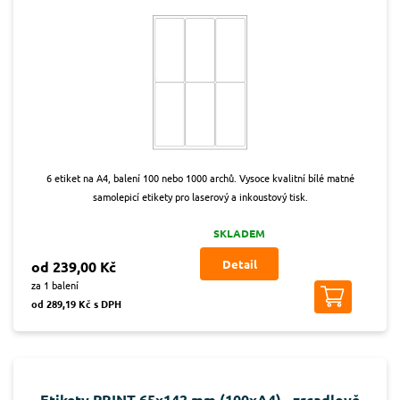
6 etiket na A4, balení 100 nebo 1000 archů. Vysoce kvalitní bílé matné
samolepicí etikety pro laserový a inkoustový tisk.
SKLADEM
Detail
od 239,00 Kč
za 1 balení
od 289,19 Kč s DPH
Etikety PRINT 65x142 mm (100xA4) - zrcadlově