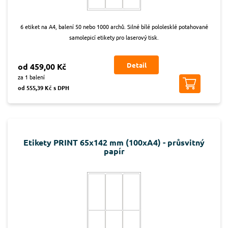
6 etiket na A4, balení 50 nebo 1000 archů. Silné bílé pololesklé potahované
samolepicí etikety pro laserový tisk.
Detail
od 459,00 Kč
za 1 balení
od 555,39 Kč s DPH
Etikety PRINT 65x142 mm (100xA4) - průsvitný
papír