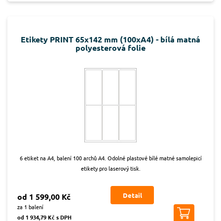
Etikety PRINT 65x142 mm (100xA4) - bílá matná
polyesterová folie
6 etiket na A4, balení 100 archů A4. Odolné plastové bílé matné samolepicí
etikety pro laserový tisk.
Detail
od 1 599,00 Kč
za 1 balení
od 1 934,79 Kč s DPH