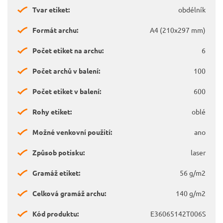
Tvar etiket:
obdélník
Formát archu:
A4 (210x297 mm)
Počet etiket na archu:
6
Počet archů v balení:
100
Počet etiket v balení:
600
Rohy etiket:
oblé
Možné venkovní použití:
ano
Způsob potisku:
laser
Gramáž etiket:
56 g/m2
Celková gramáž archu:
140 g/m2
Kód produktu:
E36065142T006S