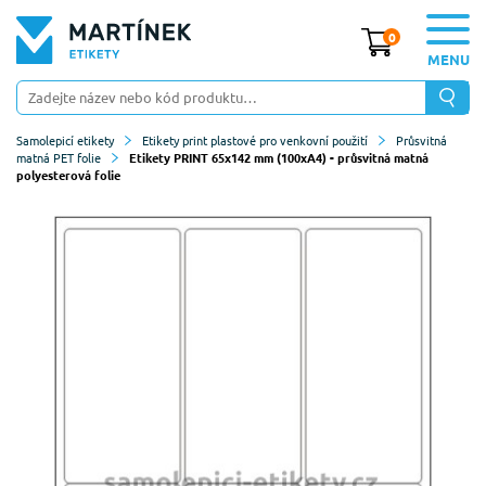
0
MENU
Samolepicí etikety
Etikety print plastové pro venkovní použití
Průsvitná
matná PET folie
Etikety PRINT 65x142 mm (100xA4) - průsvitná matná
polyesterová folie