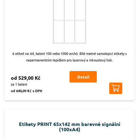
6 etiket na A4, balení 100 nebo 1000 archů. Bílé matné samolepicí etikety s
nepermanentním lepidlem pro laserový a inkoustový tisk.
Detail
od 529,00 Kč
za 1 balení
od 640,09 Kč s DPH
Etikety PRINT 65x142 mm barevné signální
(100xA4)