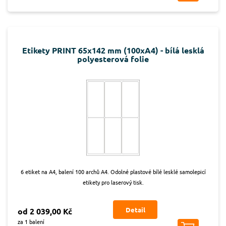
Etikety PRINT 65x142 mm (100xA4) - bílá lesklá
polyesterová folie
6 etiket na A4, balení 100 archů A4. Odolné plastové bílé lesklé samolepicí
etikety pro laserový tisk.
Detail
od 2 039,00 Kč
za 1 balení