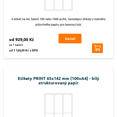
6 etiket na A4, balení 100 nebo 1000 archů. Samolepicí etikety z matného
průsvitného papíru pro laserový tisk.
Detail
od 929,00 Kč
za 1 balení
od 1 124,09 Kč s DPH
Etikety PRINT 65x142 mm (100xA4) - bílý
strukturovaný papír