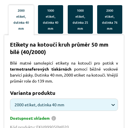
2000
1000
1000
2000
etiket,
etiket,
etiket,
etiket,
dutinka 40
dutinka 40
dutinka 25
dutinka 76
mm
mm
mm
mm
Etikety na kotouči kruh průměr 50 mm
bílé (40/2000)
Bílé matné samolepicí etikety na kotouči pro potisk v
termotransferových tiskárnách
pomocí běžné voskové
barvicí pásky. Dutinka 40 mm, 2000 etiket na kotouči. Vnější
průměr role do 139 mm.
Varianta produktu
2000 etiket, dutinka 40 mm
Dostupnost: skladem
Kód produktu: EKM999050W020