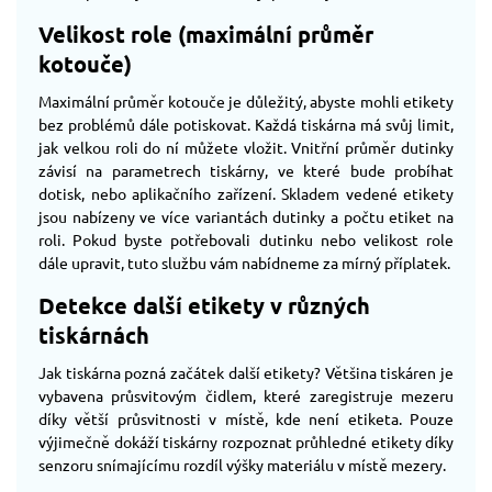
Velikost role (maximální průměr
kotouče)
Maximální průměr kotouče je důležitý, abyste mohli etikety
bez problémů dále potiskovat. Každá tiskárna má svůj limit,
jak velkou roli do ní můžete vložit. Vnitřní průměr dutinky
závisí na parametrech tiskárny, ve které bude probíhat
dotisk, nebo aplikačního zařízení. Skladem vedené etikety
jsou nabízeny ve více variantách dutinky a počtu etiket na
roli. Pokud byste potřebovali dutinku nebo velikost role
dále upravit, tuto službu vám nabídneme za mírný příplatek.
Detekce další etikety v různých
tiskárnách
Jak tiskárna pozná začátek další etikety? Většina tiskáren je
vybavena průsvitovým čidlem, které zaregistruje mezeru
díky větší průsvitnosti v místě, kde není etiketa. Pouze
výjimečně dokáží tiskárny rozpoznat průhledné etikety díky
senzoru snímajícímu rozdíl výšky materiálu v místě mezery.