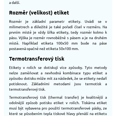
a další.
Rozměr (velikost) etiket
Rozměr je základní parametr etikety. Uvádí se v
milimetrech a důležité je také pořadí čísel v rozměru. Na
prvním místě je vždy šířka etikety, tedy rozměr kolmo k
pásu. Výška je rozměr rovnoběžně s pásem a je na druhém
místě. Například etiketa 100x50 mm bude na páse
postavená opačně než etiketa 50x100 mm.
Termotransferový tisk
Etikety v rolích se dotiskují více způsoby. Tyto metody
nelze zaměňovat a nevhodná kombinace typu etiket a
způsobu dotisku může mít za následek, že se etikety nedaří
potisknout. Základními metodami jsou termotisk a
termotransferový tisk.
Termotransferový tisk (thermal transfer) je kvalitnější a
odolnější způsob potisku etiket v rolích. Tiskárna etiket
musí být vybavena pro použití termotransferové pásky, ze
které se působením tepla tiskové hlavy přenáší na etiketu