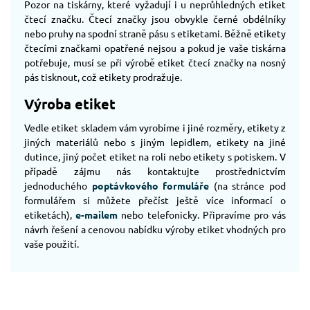
Pozor na tiskárny, které vyžadují i u neprůhledných etiket
čtecí značku. Čtecí značky jsou obvykle černé obdélníky
nebo pruhy na spodní straně pásu s etiketami. Běžně etikety
čtecími značkami opatřené nejsou a pokud je vaše tiskárna
potřebuje, musí se při výrobě etiket čtecí značky na nosný
pás tisknout, což etikety prodražuje.
Výroba etiket
Vedle etiket skladem vám vyrobíme i jiné rozměry, etikety z
jiných materiálů nebo s jiným lepidlem, etikety na jiné
dutince, jiný počet etiket na roli nebo etikety s potiskem. V
případě zájmu nás kontaktujte prostřednictvím
jednoduchého
poptávkového formuláře
(na stránce pod
formulářem si můžete přečíst ještě více informací o
etiketách),
e-mailem
nebo telefonicky. Připravíme pro vás
návrh řešení a cenovou nabídku výroby etiket vhodných pro
vaše použití.