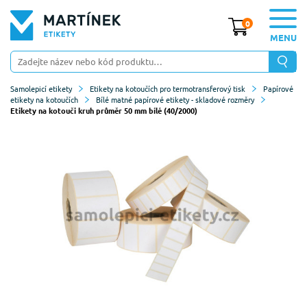
0
MENU
Samolepicí etikety
Etikety na kotoučích pro termotransferový tisk
Papírové
etikety na kotoučích
Bílé matné papírové etikety - skladové rozměry
Etikety na kotouči kruh průměr 50 mm bílé (40/2000)