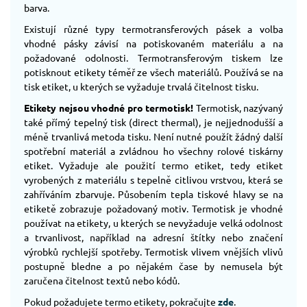
barva.
Existují různé typy termotransferových pásek a volba
vhodné pásky závisí na potiskovaném materiálu a na
požadované odolnosti. Termotransferovým tiskem lze
potisknout etikety téměř ze všech materiálů. Používá se na
tisk etiket, u kterých se vyžaduje trvalá čitelnost tisku.
Etikety nejsou vhodné pro termotisk!
Termotisk, nazývaný
také přímý tepelný tisk (direct thermal), je nejjednodušší a
méně trvanlivá metoda tisku. Není nutné použít žádný další
spotřební materiál a zvládnou ho všechny rolové tiskárny
etiket. Vyžaduje ale použití termo etiket, tedy etiket
vyrobených z materiálu s tepelně citlivou vrstvou, která se
zahříváním zbarvuje. Působením tepla tiskové hlavy se na
etiketě zobrazuje požadovaný motiv. Termotisk je vhodné
používat na etikety, u kterých se nevyžaduje velká odolnost
a trvanlivost, například na adresní štítky nebo značení
výrobků rychlejší spotřeby. Termotisk vlivem vnějších vlivů
postupně bledne a po nějakém čase by nemusela být
zaručena čitelnost textů nebo kódů.
Pokud požadujete termo etikety, pokračujte
zde
.