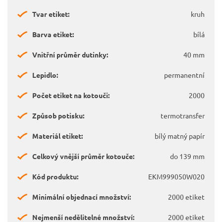
Tvar etiket:
kruh
Barva etiket:
bílá
Vnitřní průměr dutinky:
40 mm
Lepidlo:
permanentní
Počet etiket na kotouči:
2000
Způsob potisku:
termotransfer
Materiál etiket:
bílý matný papír
Celkový vnější průměr kotouče:
do 139 mm
Kód produktu:
EKM999050W020
Minimální objednací množství:
2000 etiket
Nejmenší nedělitelné množství:
2000 etiket