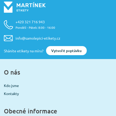
+420 321 716 943
Pondělí - Pátek: 8:00 - 16:00
info@samolepici-etikety.cz
Vytvořit poptávku
Sháníte etikety na míru?
O nás
Kdo jsme
Kontakty
Obecné informace