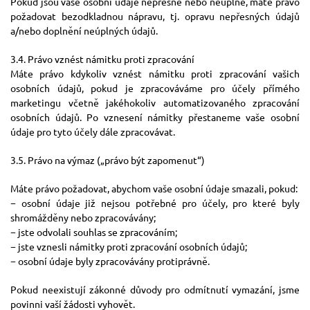
Pokud jsou vaše osobní údaje nepřesné nebo neúplné, máte právo
požadovat bezodkladnou nápravu, tj. opravu nepřesných údajů
a/nebo doplnění neúplných údajů.
3.4. Právo vznést námitku proti zpracování
Máte právo kdykoliv vznést námitku proti zpracování vašich
osobních údajů, pokud je zpracováváme pro účely přímého
marketingu včetně jakéhokoliv automatizovaného zpracování
osobních údajů. Po vznesení námitky přestaneme vaše osobní
údaje pro tyto účely dále zpracovávat.
3.5. Právo na výmaz („právo být zapomenut“)
Máte právo požadovat, abychom vaše osobní údaje smazali, pokud:
− osobní údaje již nejsou potřebné pro účely, pro které byly
shromážděny nebo zpracovávány;
− jste odvolali souhlas se zpracováním;
− jste vznesli námitky proti zpracování osobních údajů;
− osobní údaje byly zpracovávány protiprávně.
Pokud neexistují zákonné důvody pro odmítnutí vymazání, jsme
povinni vaší žádosti vyhovět.