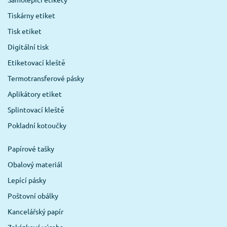
Tiskárny etiket
Tisk etiket
Digitální tisk
Etiketovací kleště
Termotransferové pásky
Aplikátory etiket
Splintovací kleště
Pokladní kotoučky
Papírové tašky
Obalový materiál
Lepící pásky
Poštovní obálky
Kancelářský papír
Zakázková výroba