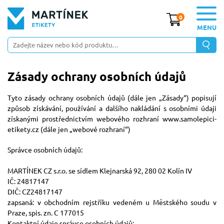
0
MENU
Zásady ochrany osobních údajů
Tyto zásady ochrany osobních údajů (dále jen „Zásady“) popisují
způsob získávání, používání a dalšího nakládání s osobními údaji
získanými prostřednictvím webového rozhraní www.samolepici-
etikety.cz (dále jen „webové rozhraní“)
Správce osobních údajů:
MARTÍNEK CZ s.r.o. se sídlem Klejnarská 92, 280 02 Kolín IV
IČ: 24817147
DIČ: CZ24817147
zapsaná: v obchodním rejstříku vedeném u Městského soudu v
Praze, spis. zn. C 177015
Kontaktní údaje správce osobních údajů: