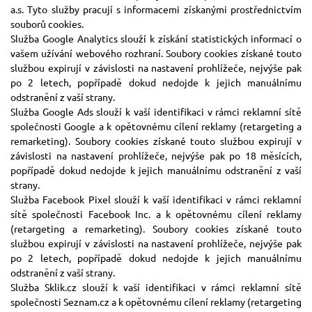
a.s. Tyto služby pracují s informacemi získanými prostřednictvím
souborů cookies.
Služba Google Analytics slouží k získání statistických informací o
vašem užívání webového rozhraní. Soubory cookies získané touto
službou expirují v závislosti na nastavení prohlížeče, nejvýše pak
po 2 letech, popřípadě dokud nedojde k jejich manuálnímu
odstranění z vaší strany.
Služba Google Ads slouží k vaší identifikaci v rámci reklamní sítě
společnosti Google a k opětovnému cílení reklamy (retargeting a
remarketing). Soubory cookies získané touto službou expirují v
závislosti na nastavení prohlížeče, nejvýše pak po 18 měsících,
popřípadě dokud nedojde k jejich manuálnímu odstranění z vaší
strany.
Služba Facebook Pixel slouží k vaší identifikaci v rámci reklamní
sítě společnosti Facebook Inc. a k opětovnému cílení reklamy
(retargeting a remarketing). Soubory cookies získané touto
službou expirují v závislosti na nastavení prohlížeče, nejvýše pak
po 2 letech, popřípadě dokud nedojde k jejich manuálnímu
odstranění z vaší strany.
Služba Sklik.cz slouží k vaší identifikaci v rámci reklamní sítě
společnosti Seznam.cz a k opětovnému cílení reklamy (retargeting