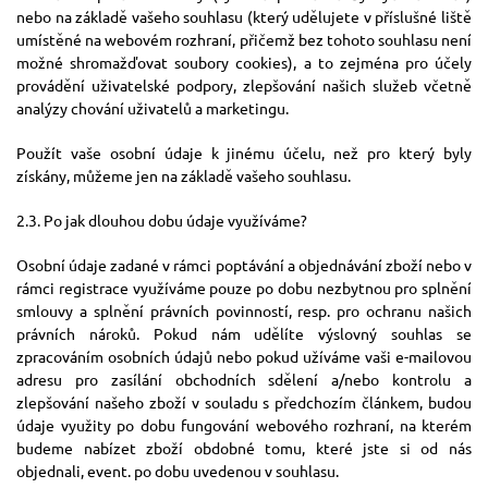
nebo na základě vašeho souhlasu (který udělujete v příslušné liště
umístěné na webovém rozhraní, přičemž bez tohoto souhlasu není
možné shromažďovat soubory cookies), a to zejména pro účely
provádění uživatelské podpory, zlepšování našich služeb včetně
analýzy chování uživatelů a marketingu.
Použít vaše osobní údaje k jinému účelu, než pro který byly
získány, můžeme jen na základě vašeho souhlasu.
2.3. Po jak dlouhou dobu údaje využíváme?
Osobní údaje zadané v rámci poptávání a objednávání zboží nebo v
rámci registrace využíváme pouze po dobu nezbytnou pro splnění
smlouvy a splnění právních povinností, resp. pro ochranu našich
právních nároků. Pokud nám udělíte výslovný souhlas se
zpracováním osobních údajů nebo pokud užíváme vaši e-mailovou
adresu pro zasílání obchodních sdělení a/nebo kontrolu a
zlepšování našeho zboží v souladu s předchozím článkem, budou
údaje využity po dobu fungování webového rozhraní, na kterém
budeme nabízet zboží obdobné tomu, které jste si od nás
objednali, event. po dobu uvedenou v souhlasu.