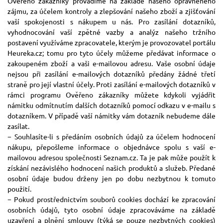
Ověřeno zákazníky provádíme na základě našeho oprávněného
zájmu, za účelem kontroly a zlepšování našeho zboží a zjišťování
vaší spokojenosti s nákupem u nás. Pro zasílání dotazníků,
vyhodnocování vaší zpětné vazby a analýz našeho tržního
postavení využíváme zpracovatele, kterým je provozovatel portálu
Heureka.cz; tomu pro tyto účely můžeme předávat informace o
zakoupeném zboží a vaši e-mailovou adresu. Vaše osobní údaje
nejsou při zasílání e-mailových dotazníků předány žádné třetí
straně pro její vlastní účely. Proti zasílání e-mailových dotazníků v
rámci programu Ověřeno zákazníky můžete kdykoli vyjádřit
námitku odmítnutím dalších dotazníků pomocí odkazu v e-mailu s
dotazníkem. V případě vaší námitky vám dotazník nebudeme dále
zasílat.
− Souhlasíte-li s předáním osobních údajů za účelem hodnocení
nákupu, přepošleme informace o objednávce spolu s vaší e-
mailovou adresou společnosti Seznam.cz. Ta je pak může použít k
získání nezávislého hodnocení našich produktů a služeb. Předané
osobní údaje budou drženy jen po dobu nezbytnou k tomuto
použití.
− Pokud prostřednictvím souborů cookies dochází ke zpracování
osobních údajů, tyto osobní údaje zpracováváme na základě
uzavření a plnění smlouvy (týká se pouze nezbytných cookies)