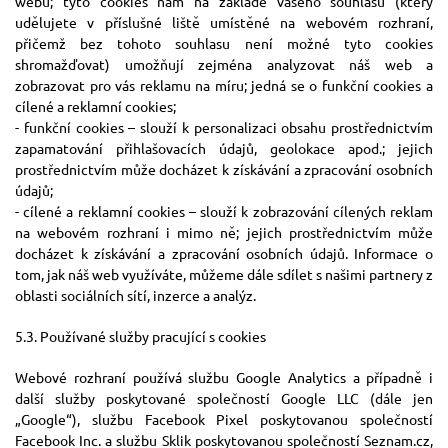
webu; tyto cookies nám na základě vašeho souhlasu (který
udělujete v příslušné liště umístěné na webovém rozhraní,
přičemž bez tohoto souhlasu není možné tyto cookies
shromažďovat) umožňují zejména analyzovat náš web a
zobrazovat pro vás reklamu na míru; jedná se o funkční cookies a
cílené a reklamní cookies;
- funkční cookies – slouží k personalizaci obsahu prostřednictvím
zapamatování přihlašovacích údajů, geolokace apod.; jejich
prostřednictvím může docházet k získávání a zpracování osobních
údajů;
- cílené a reklamní cookies – slouží k zobrazování cílených reklam
na webovém rozhraní i mimo ně; jejich prostřednictvím může
docházet k získávání a zpracování osobních údajů. Informace o
tom, jak náš web využíváte, můžeme dále sdílet s našimi partnery z
oblasti sociálních sítí, inzerce a analýz.
5.3. Používané služby pracující s cookies
Webové rozhraní používá službu Google Analytics a případně i
další služby poskytované společností Google LLC (dále jen
„Google“), službu Facebook Pixel poskytovanou společností
Facebook Inc. a službu Sklik poskytovanou společností Seznam.cz,