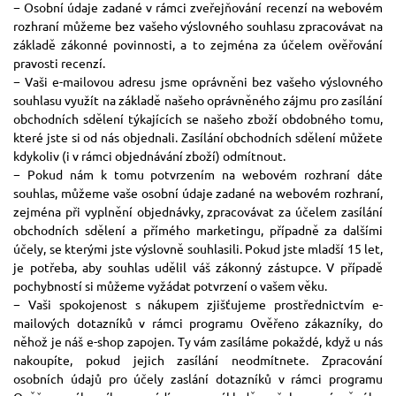
− Osobní údaje zadané v rámci zveřejňování recenzí na webovém
rozhraní můžeme bez vašeho výslovného souhlasu zpracovávat na
základě zákonné povinnosti, a to zejména za účelem ověřování
pravosti recenzí.
− Vaši e-mailovou adresu jsme oprávněni bez vašeho výslovného
souhlasu využít na základě našeho oprávněného zájmu pro zasílání
obchodních sdělení týkajících se našeho zboží obdobného tomu,
které jste si od nás objednali. Zasílání obchodních sdělení můžete
kdykoliv (i v rámci objednávání zboží) odmítnout.
− Pokud nám k tomu potvrzením na webovém rozhraní dáte
souhlas, můžeme vaše osobní údaje zadané na webovém rozhraní,
zejména při vyplnění objednávky, zpracovávat za účelem zasílání
obchodních sdělení a přímého marketingu, případně za dalšími
účely, se kterými jste výslovně souhlasili. Pokud jste mladší 15 let,
je potřeba, aby souhlas udělil váš zákonný zástupce. V případě
pochybností si můžeme vyžádat potvrzení o vašem věku.
− Vaši spokojenost s nákupem zjišťujeme prostřednictvím e-
mailových dotazníků v rámci programu Ověřeno zákazníky, do
něhož je náš e-shop zapojen. Ty vám zasíláme pokaždé, když u nás
nakoupíte, pokud jejich zasílání neodmítnete. Zpracování
osobních údajů pro účely zaslání dotazníků v rámci programu