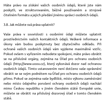
Máte právo na získání vašich osobních údajů, které jste nám
poskytli, ve strukturovaném, běžně používaném a strojově
čitelném formátu a jejich předání jinému správci osobních údajů.
3.8. Jak můžete svá práva uplatnit?
Vaše práva v souvislosti s osobními údaji můžete uplatnit
prostřednictvím našich kontaktních údajů. Veškeré informace a
úkony vám budou poskytnuty bez zbytečného odkladu. Při
ochraně vašich osobních údajů vám vyjdeme maximálně vstříc.
Pokud ovšem s vyřízením nebudete spokojeni, máte právo obrátit
se na příslušné orgány, zejména na Úřad pro ochranu osobních
údajů (http://www.uoou.cz), který vykonává dozor nad ochranou
osobních údajů. Tímto ustanovením není dotčeno vaše oprávnění
obrátit se se svým podnětem na Úřad pro ochranu osobních údajů
přímo. Pokud se zejména vaše bydliště, místo výkonu zaměstnání
nebo místo údajného porušení ochrany osobních údajů nachází
mimo Českou republiku v jiném členském státě Evropské unie,
můžete se obrátit na příslušný dozorový úřad v tomto členském
státě.