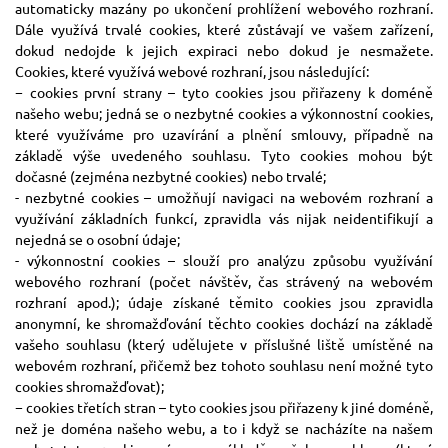
automaticky mazány po ukončení prohlížení webového rozhraní.
Dále využívá trvalé cookies, které zůstávají ve vašem zařízení,
dokud nedojde k jejich expiraci nebo dokud je nesmažete.
Cookies, které využívá webové rozhraní, jsou následující:
− cookies první strany – tyto cookies jsou přiřazeny k doméně
našeho webu; jedná se o nezbytné cookies a výkonnostní cookies,
které využíváme pro uzavírání a plnění smlouvy, případně na
základě výše uvedeného souhlasu. Tyto cookies mohou být
dočasné (zejména nezbytné cookies) nebo trvalé;
- nezbytné cookies – umožňují navigaci na webovém rozhraní a
využívání základních funkcí, zpravidla vás nijak neidentifikují a
nejedná se o osobní údaje;
- výkonnostní cookies – slouží pro analýzu způsobu využívání
webového rozhraní (počet návštěv, čas strávený na webovém
rozhraní apod.); údaje získané těmito cookies jsou zpravidla
anonymní, ke shromažďování těchto cookies dochází na základě
vašeho souhlasu (který udělujete v příslušné liště umístěné na
webovém rozhraní, přičemž bez tohoto souhlasu není možné tyto
cookies shromažďovat);
− cookies třetích stran – tyto cookies jsou přiřazeny k jiné doméně,
než je doména našeho webu, a to i když se nacházíte na našem