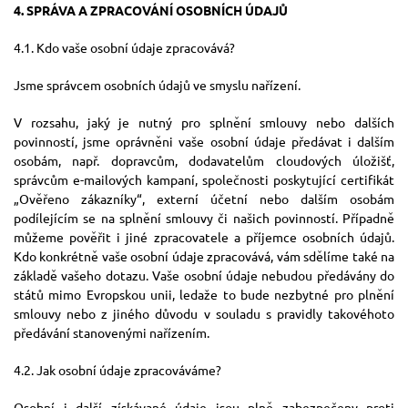
4. SPRÁVA A ZPRACOVÁNÍ OSOBNÍCH ÚDAJŮ
4.1. Kdo vaše osobní údaje zpracovává?
Jsme správcem osobních údajů ve smyslu nařízení.
V rozsahu, jaký je nutný pro splnění smlouvy nebo dalších
povinností, jsme oprávněni vaše osobní údaje předávat i dalším
osobám, např. dopravcům, dodavatelům cloudových úložišť,
správcům e-mailových kampaní, společnosti poskytující certifikát
„Ověřeno zákazníky“, externí účetní nebo dalším osobám
podílejícím se na splnění smlouvy či našich povinností. Případně
můžeme pověřit i jiné zpracovatele a příjemce osobních údajů.
Kdo konkrétně vaše osobní údaje zpracovává, vám sdělíme také na
základě vašeho dotazu. Vaše osobní údaje nebudou předávány do
států mimo Evropskou unii, ledaže to bude nezbytné pro plnění
smlouvy nebo z jiného důvodu v souladu s pravidly takovéhoto
předávání stanovenými nařízením.
4.2. Jak osobní údaje zpracováváme?
Osobní i další získávané údaje jsou plně zabezpečeny proti