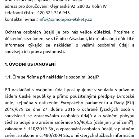
adresa pro doručování: Klejnarská 92, 280 02 Kolín IV
telefonní číslo: +420 321 716 943
kontaktní e-mail:
info@samolepici-etikety.cz
Ochrana osobních údajů je pro nás velice důležitá. Prosíme o
důsledné seznámení se s těmito Zásadami, které obsahují důležité
informace týkající se nakládání s vašimi osobními údaji a
souvisejících práv a povinností.
1. ÚVODNÍ USTANOVENÍ
1.1. Čím se řídíme při nakládání s osobními údaji?
Při nakládání s osobními údaji postupujeme v souladu s právním
řádem České republiky a přímo použitelnými předpisy Evropské
unie, zejména s nařízením Evropského parlamentu a Rady (EU)
2016/679 ze dne 27. dubna 2016 o ochraně fyzických osob v
souvislosti se zpracováním osobních údajů a o volném pohybu
těchto údajů a o zrušení směrnice 95/46/ES (dále jen „nařízení“),
zákonem č. 110/2019 Sb., o zpracování osobních údajů, v platném
znění, a zákonem č. 480/2004 Sb., o některých službách informační