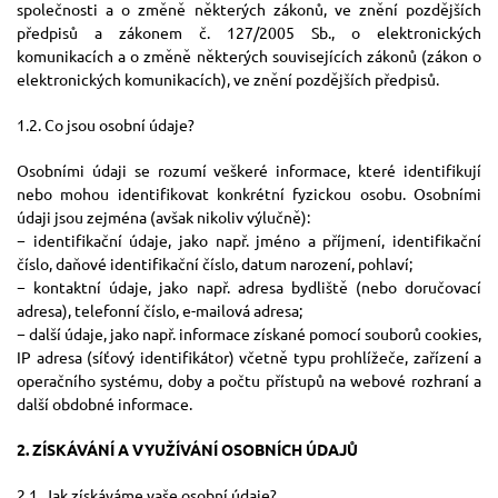
společnosti a o změně některých zákonů, ve znění pozdějších
předpisů a zákonem č. 127/2005 Sb., o elektronických
komunikacích a o změně některých souvisejících zákonů (zákon o
elektronických komunikacích), ve znění pozdějších předpisů.
1.2. Co jsou osobní údaje?
Osobními údaji se rozumí veškeré informace, které identifikují
nebo mohou identifikovat konkrétní fyzickou osobu. Osobními
údaji jsou zejména (avšak nikoliv výlučně):
− identifikační údaje, jako např. jméno a příjmení, identifikační
číslo, daňové identifikační číslo, datum narození, pohlaví;
− kontaktní údaje, jako např. adresa bydliště (nebo doručovací
adresa), telefonní číslo, e-mailová adresa;
− další údaje, jako např. informace získané pomocí souborů cookies,
IP adresa (síťový identifikátor) včetně typu prohlížeče, zařízení a
operačního systému, doby a počtu přístupů na webové rozhraní a
další obdobné informace.
2. ZÍSKÁVÁNÍ A VYUŽÍVÁNÍ OSOBNÍCH ÚDAJŮ
2.1. Jak získáváme vaše osobní údaje?