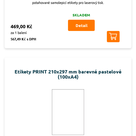
potahované samolepicí etikety pro laserový tisk.
SKLADEM
Detail
469,00 Kč
za 1 balení
567,49 Kč s DPH
Etikety PRINT 210x297 mm barevné pastelové
(100xA4)