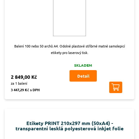
Balení 100 nebo 50 archů A4. Odolné plastové stříbrné matné samolepicí
etikety pro laserový tisk.
SKLADEM
Detail
2 849,00 Kč
za 1 balení
3 447,29 Kč s DPH
Etikety PRINT 210x297 mm (50xA4) -
transparentní lesklá polyesterová inkjet folie