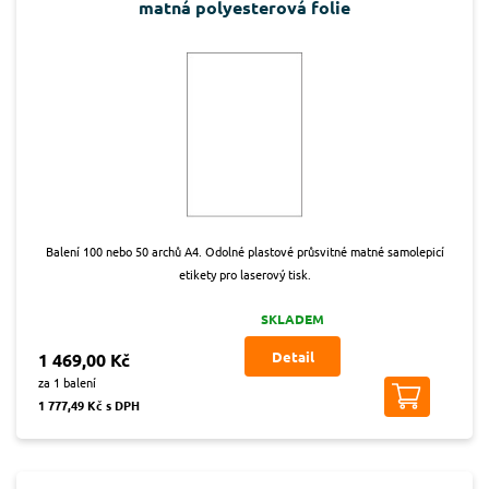
matná polyesterová folie
Balení 100 nebo 50 archů A4. Odolné plastové průsvitné matné samolepicí
etikety pro laserový tisk.
SKLADEM
Detail
1 469,00 Kč
za 1 balení
1 777,49 Kč s DPH