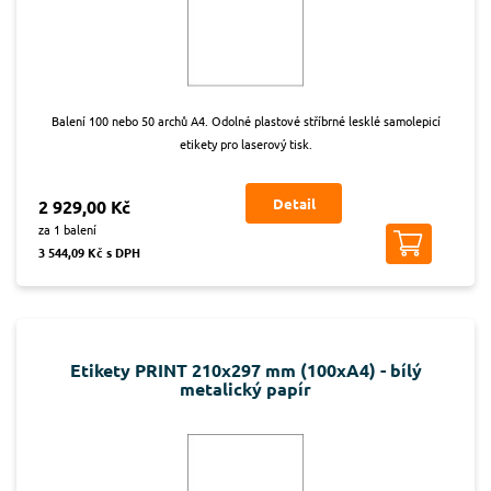
Balení 100 nebo 50 archů A4. Odolné plastové stříbrné lesklé samolepicí
etikety pro laserový tisk.
Detail
2 929,00 Kč
za 1 balení
3 544,09 Kč s DPH
Etikety PRINT 210x297 mm (100xA4) - bílý
metalický papír