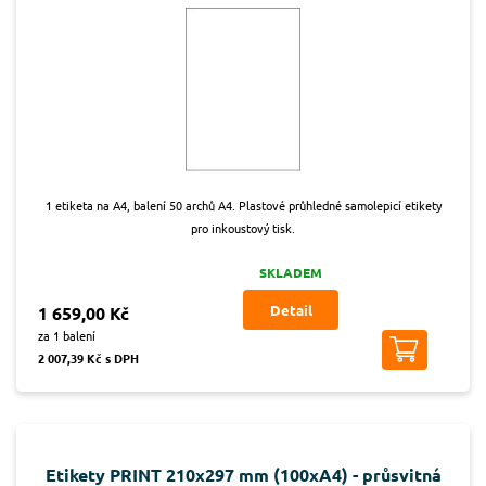
1 etiketa na A4, balení 50 archů A4. Plastové průhledné samolepicí etikety
pro inkoustový tisk.
SKLADEM
Detail
1 659,00 Kč
za 1 balení
2 007,39 Kč s DPH
Etikety PRINT 210x297 mm (100xA4) - průsvitná