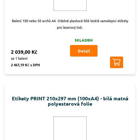
Balení 100 nebo 50 archů A4. Odolné plastové bílé lesklé samolepicí etikety
pro laserový tisk.
SKLADEM
Detail
2 039,00 Kč
za 1 balení
2 467,19 Kč s DPH
Etikety PRINT 210x297 mm (100xA4) - bílá matná
polyesterová folie