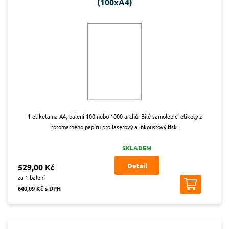
(100xA4)
1 etiketa na A4, balení 100 nebo 1000 archů. Bílé samolepicí etikety z
fotomatného papíru pro laserový a inkoustový tisk.
SKLADEM
Detail
529,00 Kč
za 1 balení
640,09 Kč s DPH