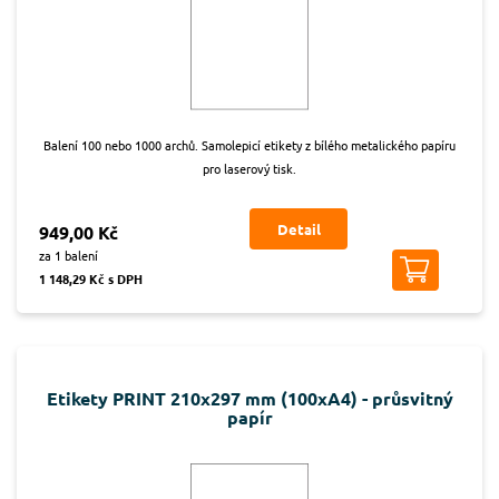
Balení 100 nebo 1000 archů. Samolepicí etikety z bílého metalického papíru
pro laserový tisk.
Detail
949,00 Kč
za 1 balení
1 148,29 Kč s DPH
Etikety PRINT 210x297 mm (100xA4) - průsvitný
papír