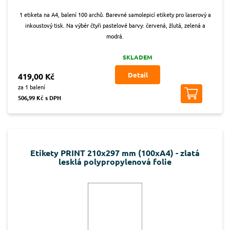
1 etiketa na A4, balení 100 archů. Barevné samolepicí etikety pro laserový a
inkoustový tisk. Na výběr čtyři pastelové barvy: červená, žlutá, zelená a
modrá.
SKLADEM
Detail
419,00 Kč
za 1 balení
506,99 Kč s DPH
Etikety PRINT 210x297 mm (100xA4) - zlatá
lesklá polypropylenová folie