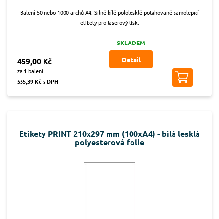
Balení 50 nebo 1000 archů A4. Silné bílé pololesklé potahované samolepicí
etikety pro laserový tisk.
SKLADEM
Detail
459,00 Kč
za 1 balení
555,39 Kč s DPH
Etikety PRINT 210x297 mm (100xA4) - bílá lesklá
polyesterová folie