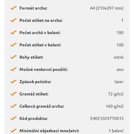
Formát archu:
A4 (210x297 mm)
Počet etiket na archu:
1
Počet archů v balení:
100
Počet etiket v balení:
100
Rohy etiket:
ostré
Možné venkovní použití:
ano
Způsob potisku:
laser
Gramáž etiket:
72 g/m2
Celková gramáž archu:
160 g/m2
Kód produktu:
E40210297T001S
Minimální objednací množství:
1 balení