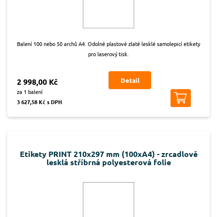
Balení 100 nebo 50 archů A4. Odolné plastové zlaté lesklé samolepicí etikety
pro laserový tisk.
Detail
2 998,00 Kč
za 1 balení
3 627,58 Kč s DPH
Etikety PRINT 210x297 mm (100xA4) - zrcadlově
lesklá stříbrná polyesterová folie