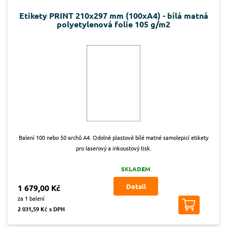
Etikety PRINT 210x297 mm (100xA4) - bílá matná
polyetylenová folie 105 g/m2
Balení 100 nebo 50 archů A4. Odolné plastové bílé matné samolepicí etikety
pro laserový a inkoustový tisk.
SKLADEM
Detail
1 679,00 Kč
za 1 balení
2 031,59 Kč s DPH