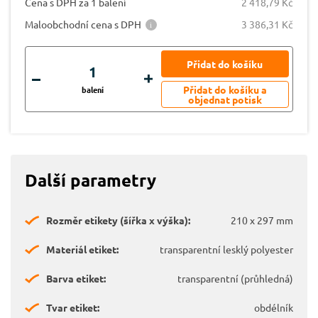
Cena s DPH za 1 balení
2 418,79 Kč
Maloobchodní cena s DPH
3 386,31 Kč
balení
Další parametry
Rozměr etikety (šířka x výška):
210 x 297 mm
Materiál etiket:
transparentní lesklý polyester
Barva etiket:
transparentní (průhledná)
Tvar etiket:
obdélník