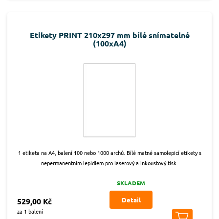
Etikety PRINT 210x297 mm bílé snímatelné
(100xA4)
1 etiketa na A4, balení 100 nebo 1000 archů. Bílé matné samolepicí etikety s
nepermanentním lepidlem pro laserový a inkoustový tisk.
SKLADEM
Detail
529,00 Kč
za 1 balení