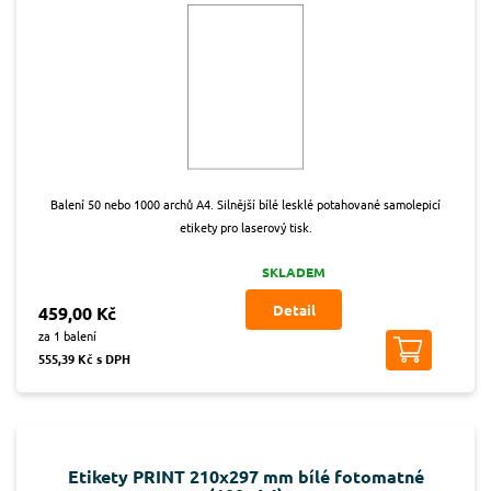
Balení 50 nebo 1000 archů A4. Silnější bílé lesklé potahované samolepicí
etikety pro laserový tisk.
SKLADEM
Detail
459,00 Kč
za 1 balení
555,39 Kč s DPH
Etikety PRINT 210x297 mm bílé fotomatné