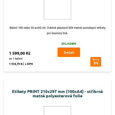
Balení 100 nebo 50 archů A4. Odolné plastové bílé matné samolepicí etikety
pro laserový tisk.
SKLADEM
Detail
1 599,00 Kč
za 1 balení
1 934,79 Kč s DPH
Etikety PRINT 210x297 mm (100xA4) - stříbrná
matná polyesterová folie