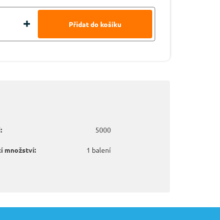
:
5000
í množství:
1 balení