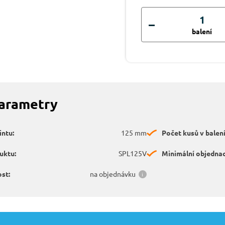
balení
parametry
intu:
125 mm
Počet kusů v balení
uktu:
SPL125V
Minimální objednac
st:
na objednávku