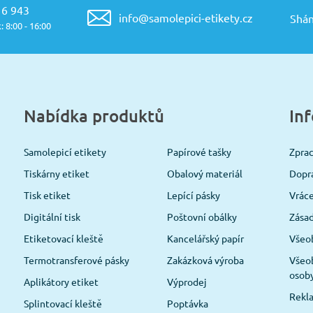
16 943
info@samolepici-etikety.cz
Shán
: 8:00 - 16:00
Nabídka produktů
In
Samolepicí etikety
Papírové tašky
Zpra
Tiskárny etiket
Obalový materiál
Dopra
Tisk etiket
Lepící pásky
Vráce
Digitální tisk
Poštovní obálky
Zásad
Etiketovací kleště
Kancelářský papír
Všeo
Termotransferové pásky
Zakázková výroba
Všeob
osob
Aplikátory etiket
Výprodej
Rekla
Splintovací kleště
Poptávka