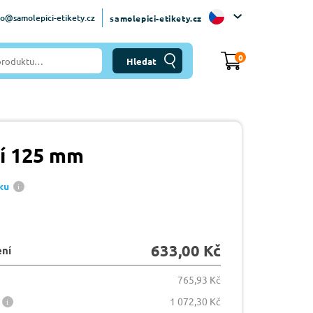
fo@samolepici-etikety.cz
samolepici-etikety.cz
0
cí 125 mm
ku
633,00 Kč
ení
765,93 Kč
1 072,30 Kč