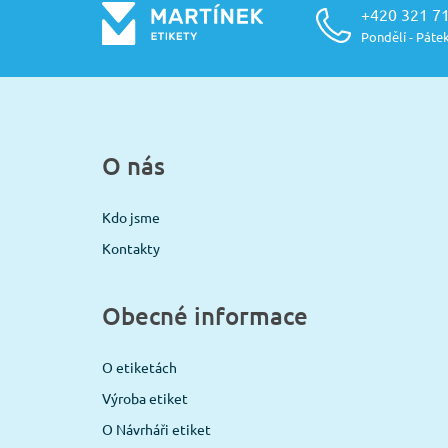
+420 321 7
Pondělí - Pátek
O nás
Kdo jsme
Kontakty
Obecné informace
O etiketách
Výroba etiket
O Návrháři etiket