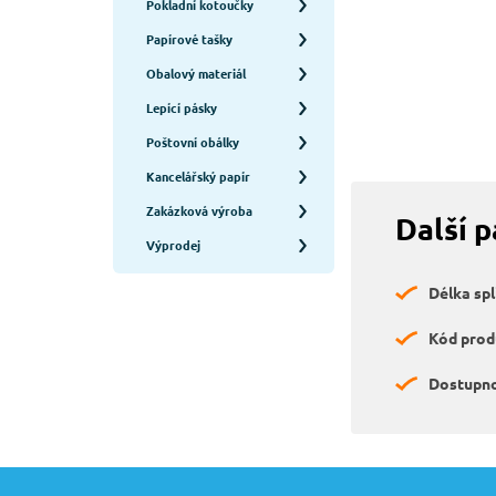
Pokladní kotoučky
Papírové tašky
Obalový materiál
Lepící pásky
Poštovní obálky
Kancelářský papír
Zakázková výroba
Další 
Výprodej
Délka spl
Kód prod
Dostupno