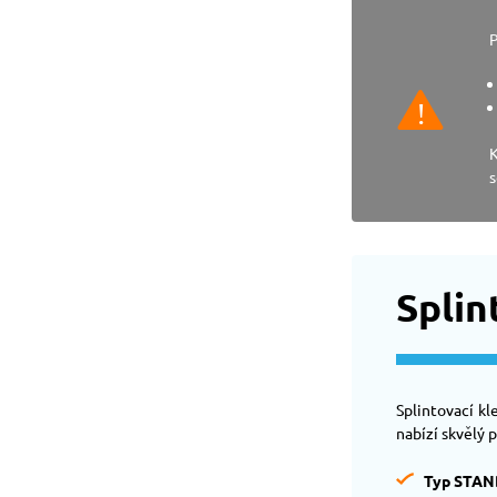
P
K
s
Splin
Splintovací kl
nabízí skvělý 
Typ STA