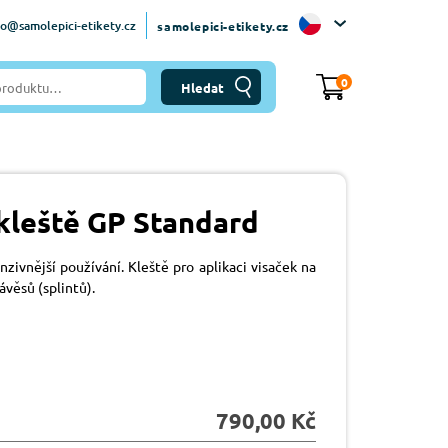
fo@samolepici-etikety.cz
samolepici-etikety.cz
0
 kleště GP Standard
nzivnější používání. Kleště pro aplikaci visaček na
ávěsů (splintů).
790,00 Kč