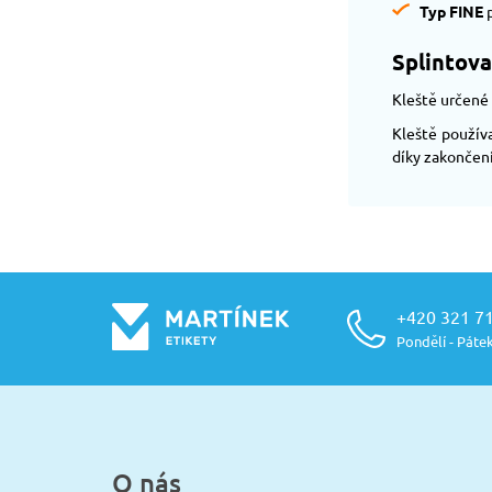
Typ FINE
p
Splintova
Kleště určené 
Kleště používa
díky zakončení
+420 321 7
Pondělí - Pátek
O nás