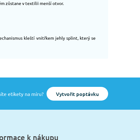
ým zůstane v textilii menší otvor.
echanismus kleští vnitřkem jehly splint, který se
Vytvořit poptávku
íte etikety na míru?
formace k nákupu