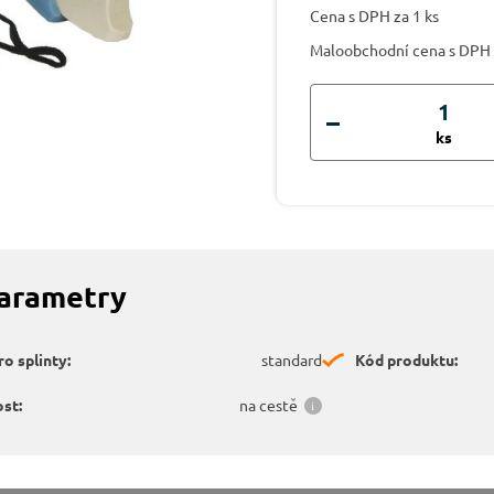
Cena s DPH za 1 ks
Maloobchodní cena s DPH
ks
parametry
o splinty:
standard
Kód produktu:
st:
na cestě