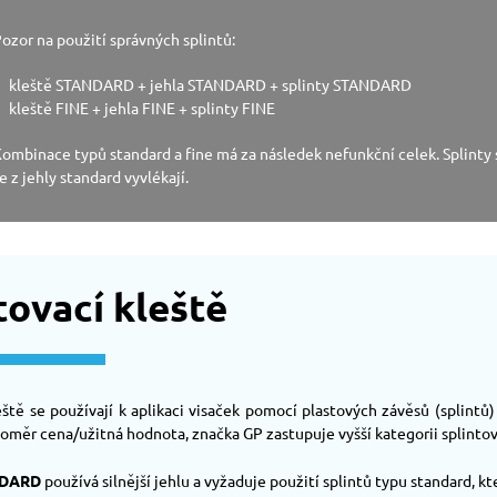
ozor na použití správných splintů:
kleště STANDARD + jehla STANDARD + splinty STANDARD
kleště FINE + jehla FINE + splinty FINE
ombinace typů standard a fine má za následek nefunkční celek. Splinty s
e z jehly standard vyvlékají.
tovací kleště
eště se používají k aplikaci visaček pomocí plastových závěsů (splintů
poměr cena/užitná hodnota, značka GP zastupuje vyšší kategorii splintova
NDARD
používá silnější jehlu a vyžaduje použití splintů typu standard, kte