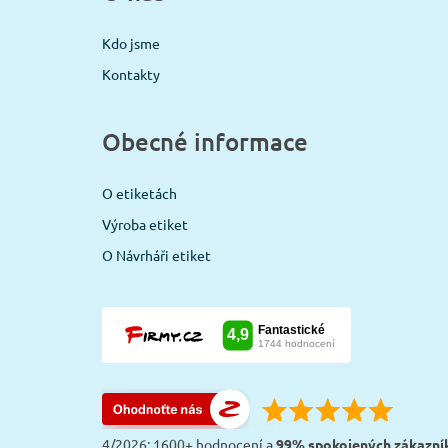
Kdo jsme
Kontakty
Obecné informace
O etiketách
Výroba etiket
O Návrháři etiket
4/2026: 1600+ hodnocení a
99% spokojených zákazní