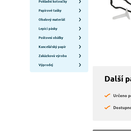
Pokladní kotoučky
Papírové tašky
Obalový materiál
Lepící pásky
Poštovní obálky
Kancelářský papír
Zakázková výroba
Výprodej
Další 
Určeno pr
Dostupno