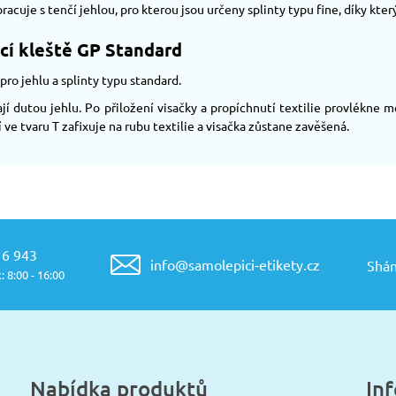
racuje s tenčí jehlou, pro kterou jsou určeny splinty typu fine, díky kter
cí kleště GP Standard
pro jehlu a splinty typu standard.
jí dutou jehlu. Po přiložení visačky a propíchnutí textilie provlékne m
 ve tvaru T zafixuje na rubu textilie a visačka zůstane zavěšená.
16 943
info@samolepici-etikety.cz
Shán
: 8:00 - 16:00
Nabídka produktů
In