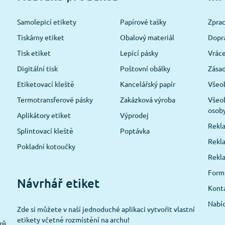
Samolepicí etikety
Papírové tašky
Zpra
Tiskárny etiket
Obalový materiál
Dopra
Tisk etiket
Lepící pásky
Vráce
Digitální tisk
Poštovní obálky
Zásad
Etiketovací kleště
Kancelářský papír
Všeo
Termotransferové pásky
Zakázková výroba
Všeob
osob
Aplikátory etiket
Výprodej
Rekla
Splintovací kleště
Poptávka
Rekla
Pokladní kotoučky
Rekl
Formu
Návrhář etiket
Konta
Nabíd
Zde si můžete v naší jednoduché aplikaci vytvořit vlastní
etikety včetně rozmístění na archu!
ků