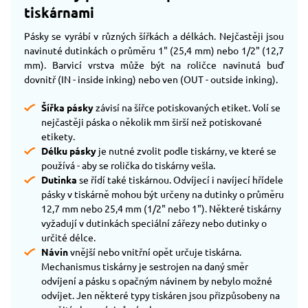
tiskárnami
Pásky se vyrábí v různých šířkách a délkách. Nejčastěji jsou
navinuté dutinkách o průměru 1" (25,4 mm) nebo 1/2" (12,7
mm). Barvicí vrstva může být na roličce navinutá buď
dovnitř (IN - inside inking) nebo ven (OUT - outside inking).
Šířka pásky
závisí na šířce potiskovaných etiket. Volí se
nejčastěji páska o několik mm širší než potiskované
etikety.
Délku pásky
je nutné zvolit podle tiskárny, ve které se
používá - aby se rolička do tiskárny vešla.
Dutinka
se řídí také tiskárnou. Odvíjecí i navíjecí hřídele
pásky v tiskárně mohou být určeny na dutinky o průměru
12,7 mm nebo 25,4 mm (1/2" nebo 1"). Některé tiskárny
vyžadují v dutinkách speciální zářezy nebo dutinky o
určité délce.
Návin
vnější nebo vnitřní opět určuje tiskárna.
Mechanismus tiskárny je sestrojen na daný směr
odvíjení a pásku s opačným návinem by nebylo možné
odvíjet. Jen některé typy tiskáren jsou přizpůsobeny na