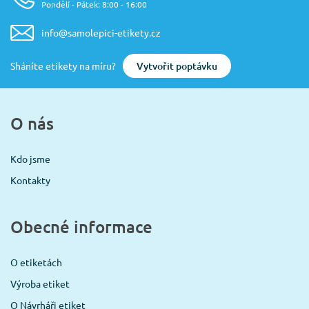
Pondělí - Pátek: 8:00 - 16:00
info@samolepici-etikety.cz
Vytvořit poptávku
Sháníte etikety na míru?
O nás
Kdo jsme
Kontakty
Obecné informace
O etiketách
Výroba etiket
O Návrháři etiket