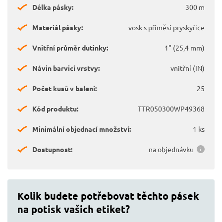
Délka pásky:
300 m
Materiál pásky:
vosk s příměsí pryskyřice
Vnitřní průměr dutinky:
1" (25,4 mm)
Návin barvicí vrstvy:
vnitřní (IN)
Počet kusů v balení:
25
Kód produktu:
TTR050300WP49368
Minimální objednací množství:
1 ks
Dostupnost:
na objednávku
Kolik budete potřebovat těchto pásek
na potisk vašich etiket?