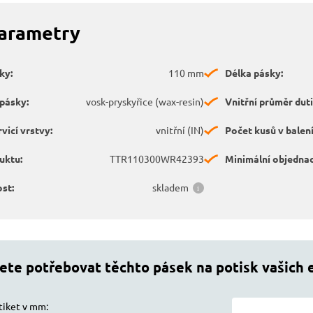
parametry
ky:
110 mm
Délka pásky:
 pásky:
vosk-pryskyřice (wax-resin)
Vnitřní průměr duti
vicí vrstvy:
vnitřní (IN)
Počet kusů v balení
uktu:
TTR110300WR42393
Minimální objednac
st:
skladem
ete potřebovat těchto pásek na potisk vašich 
tiket v mm: