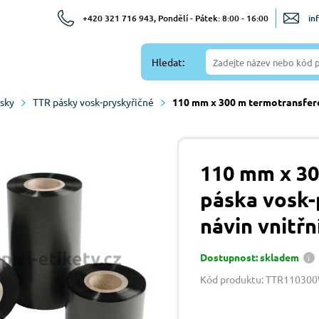
+420 321 716 943, Pondělí - Pátek: 8:00 - 16:00
in
Hledat:
sky
TTR pásky vosk-pryskyřičné
110 mm x 300 m termotransferov
110 mm x 30
páska vosk-
návin vnitřn
Dostupnost: skladem
Kód produktu: TTR11030