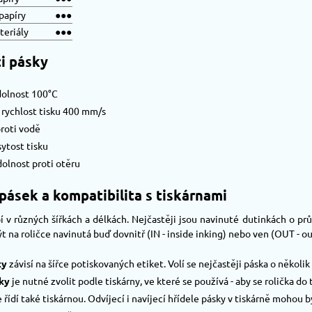
papíry
●●●
teriály
●●●
i pásky
dolnost 100°C
 rychlost tisku 400 mm/s
roti vodě
sytost tisku
olnost proti otěru
ásek a kompatibilita s tiskárnami
í v různých šířkách a délkách. Nejčastěji jsou navinuté dutinkách o p
t na roličce navinutá buď dovnitř (IN - inside inking) nebo ven (OUT - ou
ky
závisí na šířce potiskovaných etiket. Volí se nejčastěji páska o několi
ky
je nutné zvolit podle tiskárny, ve které se používá - aby se rolička do 
 řídí také tiskárnou. Odvíjecí i navíjecí hřídele pásky v tiskárně moho