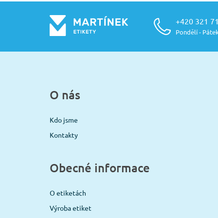
+420 321 7
Pondělí - Pátek
O nás
Kdo jsme
Kontakty
Obecné informace
O etiketách
Výroba etiket