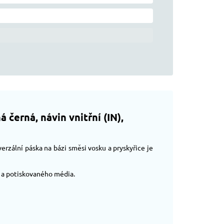
černá, návin vnitřní (IN),
erzální páska na bázi směsi vosku a pryskyřice je
y a potiskovaného média.