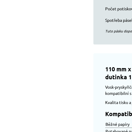
Počet potisko
Spotřeba pásek
Tuto pásku dopo
110 mm x 
dutinka 1
Vosk-pryskyřič
kompatibilní s
Kvalita tisku 
Kompatibi
Běžné papíry
Potahované p