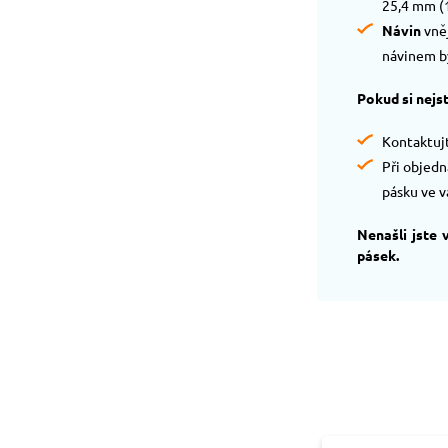
25,4 mm (1
Návin
vněj
návinem by
Pokud si nejst
Kontaktujt
Při objedn
pásku ve v
Nenašli jste
pásek.