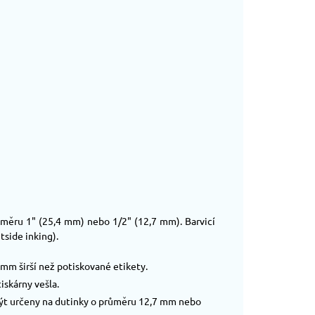
růměru 1" (25,4 mm) nebo 1/2" (12,7 mm). Barvicí
tside inking).
k mm širší než potiskované etikety.
tiskárny vešla.
u být určeny na dutinky o průměru 12,7 mm nebo