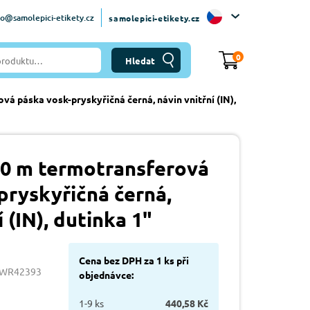
fo@samolepici-etikety.cz
samolepici-etikety.cz
0
á páska vosk-pryskyřičná černá, návin vnitřní (IN),
0 m termotransferová
pryskyřičná černá,
í (IN), dutinka 1"
Cena bez DPH za 1 ks při
0WR42393
objednávce:
1-9 ks
440,58 Kč