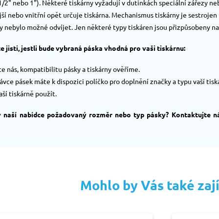
/2" nebo 1"). Některé tiskárny vyžadují v dutinkách speciální zářezy neb
ší nebo vnitřní opět určuje tiskárna. Mechanismus tiskárny je sestrojen
 nebylo možné odvíjet. Jen některé typy tiskáren jsou přizpůsobeny na
e jisti, jestli bude vybraná páska vhodná pro vaši tiskárnu:
e nás, kompatibilitu pásky a tiskárny ověříme.
ávce pásek máte k dispozici políčko pro doplnění značky a typu vaší ti
aší tiskárně použít.
 v naší nabídce požadovaný rozměr nebo typ pásky? Kontaktujte ná
Mohlo by Vás také zaj