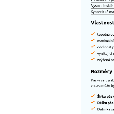
Vysoce lesklé 
Syntetické ma
Vlastnost
tepelná o
maximální
odolnost p
vynikající 
zvýšená od
Rozměry p
Pásky se vyráb
vrstva může bý
Šířka pás
Délku pás
Dutinka
se