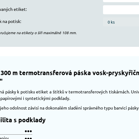
vaných etiket:
 na potisk:
ručujeme na etikety o šíři maximálně
108
mm.
300 m termotransferová páska vosk-pryskyřičná 
"
ná pásky k potisku etiket a štítků v termotransferových tiskárnách. Univ
 papírovými i syntetickými podklady.
a jeho odolnost závisí na dokonalém sladění správného typu barvicí pásk
lita s podklady
●●●
apíry
●●●