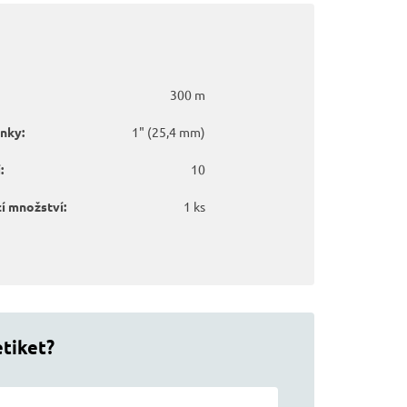
300 m
nky:
1" (25,4 mm)
:
10
í množství:
1 ks
etiket?