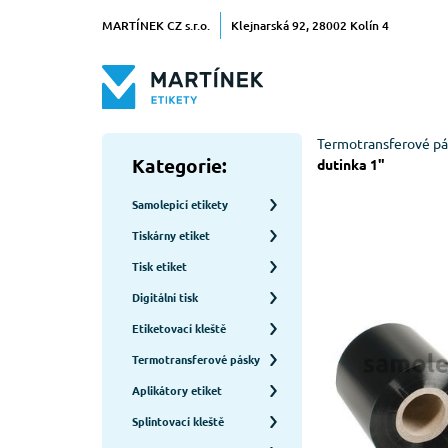
MARTÍNEK CZ s.r.o.
Klejnarská 92, 28002 Kolín 4
Termotransferové pá
Kategorie:
dutinka 1"
Samolepicí etikety
Tiskárny etiket
Tisk etiket
Digitální tisk
Etiketovací kleště
Termotransferové pásky
Aplikátory etiket
Splintovací kleště