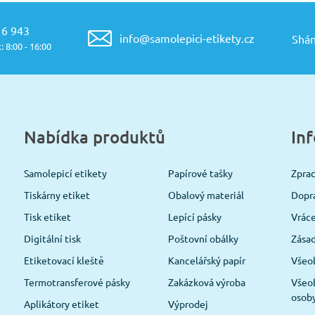
16 943
info@samolepici-etikety.cz
Shán
: 8:00 - 16:00
Nabídka produktů
In
Samolepicí etikety
Papírové tašky
Zpra
Tiskárny etiket
Obalový materiál
Dopra
Tisk etiket
Lepící pásky
Vráce
Digitální tisk
Poštovní obálky
Zásad
Etiketovací kleště
Kancelářský papír
Všeo
Termotransferové pásky
Zakázková výroba
Všeob
osob
Aplikátory etiket
Výprodej