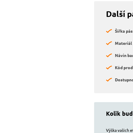
Další 
Šířka pás
Materiál
Návin bar
Kód prod
Dostupno
Kolik bud
Výška vašich e