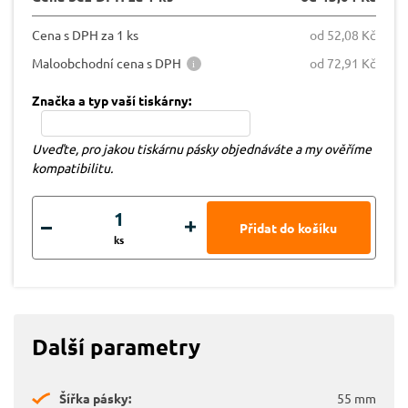
Cena s DPH za 1 ks
od 52,08 Kč
Maloobchodní cena s DPH
od 72,91 Kč
Značka a typ vaší tiskárny:
Uveďte, pro jakou tiskárnu pásky objednáváte a my ověříme
kompatibilitu.
ks
Další parametry
Šířka pásky:
55 mm