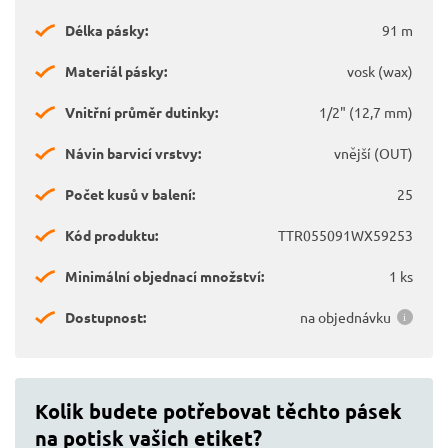
Délka pásky:
91 m
Materiál pásky:
vosk (wax)
Vnitřní průměr dutinky:
1/2" (12,7 mm)
Návin barvicí vrstvy:
vnější (OUT)
Počet kusů v balení:
25
Kód produktu:
TTR055091WX59253
Minimální objednací množství:
1 ks
Dostupnost:
na objednávku
Kolik budete potřebovat těchto pásek
na potisk vašich etiket?