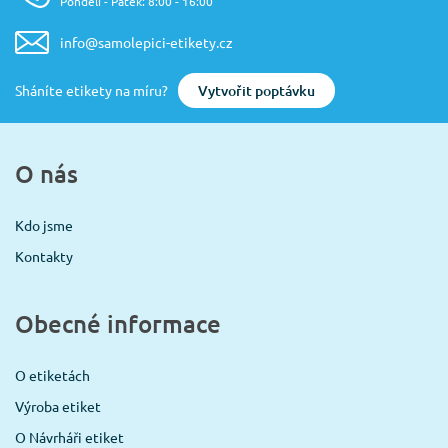
Pondělí - Pátek: 8:00 - 16:00
info@samolepici-etikety.cz
Vytvořit poptávku
Sháníte etikety na míru?
O nás
Kdo jsme
Kontakty
Obecné informace
O etiketách
Výroba etiket
O Návrháři etiket