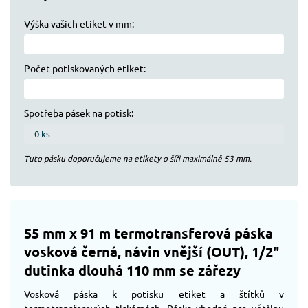
Výška vašich etiket v mm:
Počet potiskovaných etiket:
Spotřeba pásek na potisk:
Tuto pásku doporučujeme na etikety o šíři maximálně
53
mm.
55 mm x 91 m termotransferová páska
vosková černá, návin vnější (OUT), 1/2"
dutinka dlouhá 110 mm se zářezy
Vosková páska k potisku etiket a štítků v
termotransferových tiskárnách. Páska vhodná pro většinu