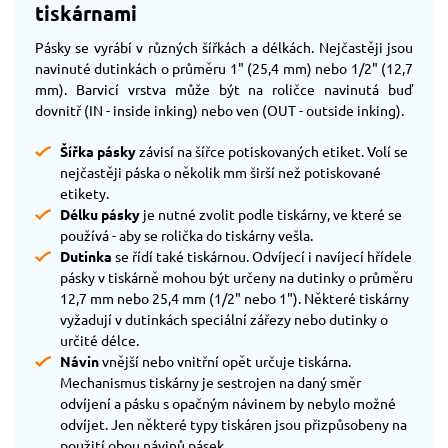
tiskárnami
Pásky se vyrábí v různých šířkách a délkách. Nejčastěji jsou
navinuté dutinkách o průměru 1" (25,4 mm) nebo 1/2" (12,7
mm). Barvicí vrstva může být na roličce navinutá buď
dovnitř (IN - inside inking) nebo ven (OUT - outside inking).
Šířka pásky
závisí na šířce potiskovaných etiket. Volí se
nejčastěji páska o několik mm širší než potiskované
etikety.
Délku pásky
je nutné zvolit podle tiskárny, ve které se
používá - aby se rolička do tiskárny vešla.
Dutinka
se řídí také tiskárnou. Odvíjecí i navíjecí hřídele
pásky v tiskárně mohou být určeny na dutinky o průměru
12,7 mm nebo 25,4 mm (1/2" nebo 1"). Některé tiskárny
vyžadují v dutinkách speciální zářezy nebo dutinky o
určité délce.
Návin
vnější nebo vnitřní opět určuje tiskárna.
Mechanismus tiskárny je sestrojen na daný směr
odvíjení a pásku s opačným návinem by nebylo možné
odvíjet. Jen některé typy tiskáren jsou přizpůsobeny na
použití obou návinů pásek.