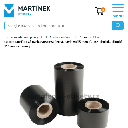
0
MENU
Termotransferové pásky
TTR pásky voskové
55 mm x 91 m
termotransferová páska vosková černá, návin vnější (OUT), 1/2" dutinka dlouhá
110 mm se zářezy