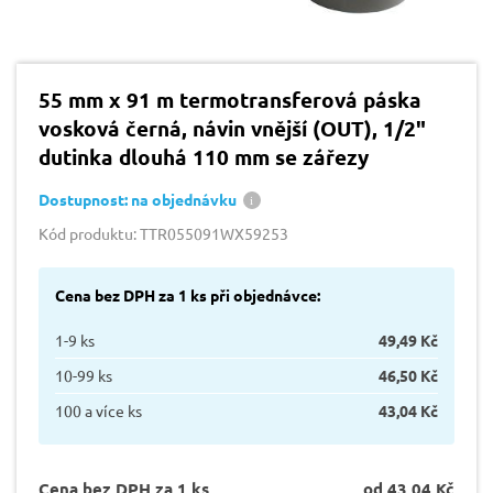
55 mm x 91 m termotransferová páska
vosková černá, návin vnější (OUT), 1/2"
dutinka dlouhá 110 mm se zářezy
Dostupnost: na objednávku
Kód produktu: TTR055091WX59253
Cena bez DPH za 1 ks při objednávce:
1-9 ks
49,49 Kč
10-99 ks
46,50 Kč
100 a více ks
43,04 Kč
Cena bez DPH za 1 ks
od 43,04 Kč