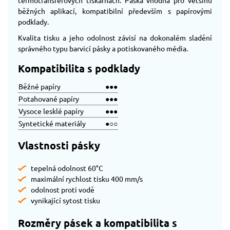
běžných aplikací, kompatibilní především s papírovými
podklady.
Kvalita tisku a jeho odolnost závisí na dokonalém sladění
správného typu barvicí pásky a potiskovaného média.
Kompatibilita s podklady
Běžné papíry
●●●
Potahované papíry
●●●
Vysoce lesklé papíry
●●●
Syntetické materiály
●○○
Vlastnosti pásky
tepelná odolnost 60°C
maximální rychlost tisku 400 mm/s
odolnost proti vodě
vynikající sytost tisku
Rozměry pásek a kompatibilita s