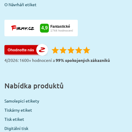
O Návrháři etiket
4/2026: 1600+ hodnocení a
99% spokojených zákazníků
Nabídka produktů
Samolepicí etikety
Tiskárny etiket
Tisk etiket
Digitální tisk