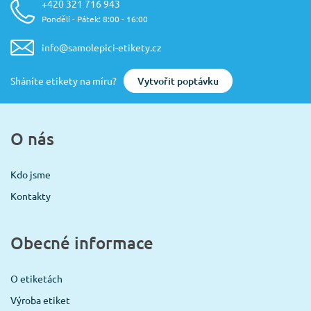
+420 321 716 943
Pondělí - Pátek: 8:00 - 16:00
info@samolepici-etikety.cz
Vytvořit poptávku
Sháníte etikety na míru?
O nás
Kdo jsme
Kontakty
Obecné informace
O etiketách
Výroba etiket