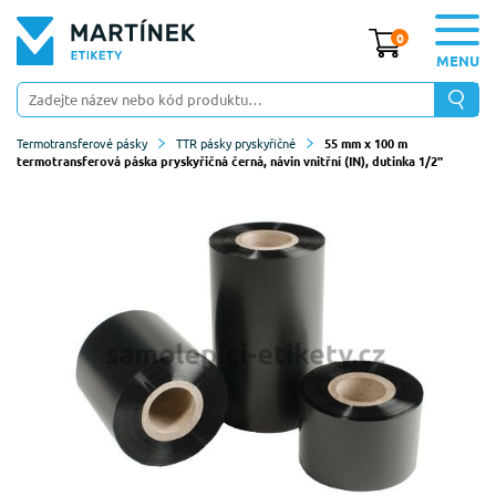
0
MENU
Termotransferové pásky
TTR pásky pryskyřičné
55 mm x 100 m
termotransferová páska pryskyřičná černá, návin vnitřní (IN), dutinka 1/2"