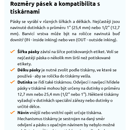
Rozměry pásek a kompatibilita s
tiskárnami
Pásky se vyrábí v různých šířkách a délkách. Nejčastěji jsou
navinuté dutinkách o průměru 1" (25,4 mm) nebo 1/2" (12,7
mm). Barvicí vrstva může být na roličce navinutá buď
dovnitř (IN - inside inking) nebo ven (OUT - outside inking).
Šířka pásky
závisí na šířce potiskovaných etiket. Volí se
nejčastěji páska o několik mm širší než potiskované
etikety.
Délku pásky
je nutné zvolit podle tiskárny, ve které se
používá - aby se rolička do tiskárny vešla.
Dutinka
se řídí také tiskárnou. Odvíjecí i navíjecí hřídele
pásky v tiskárně mohou být určeny na dutinky o průměru
12,7 mm nebo 25,4 mm (1/2" nebo 1"). Některé tiskárny
vyžadují v dutinkách speciální zářezy nebo dutinky o
určité délce.
Návin
vnější nebo vnitřní opět určuje tiskárna.
Mechanismus tiskárny je sestrojen na daný směr
odvíjení a pásku s opačným návinem by nebylo možné