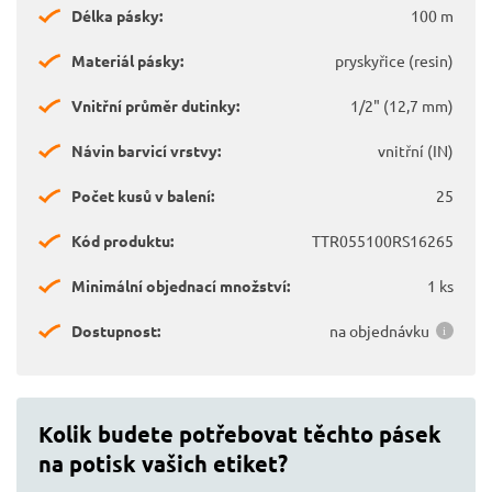
Délka pásky:
100 m
Materiál pásky:
pryskyřice (resin)
Vnitřní průměr dutinky:
1/2" (12,7 mm)
Návin barvicí vrstvy:
vnitřní (IN)
Počet kusů v balení:
25
Kód produktu:
TTR055100RS16265
Minimální objednací množství:
1 ks
Dostupnost:
na objednávku
Kolik budete potřebovat těchto pásek
na potisk vašich etiket?