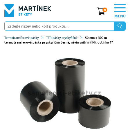
0
MENU
Termotransferové pásky
TTR pásky pryskyřičné
50 mm x 300 m
termotransferová páska pryskyřičná černá, návin vnitřní (IN), dutinka 1"