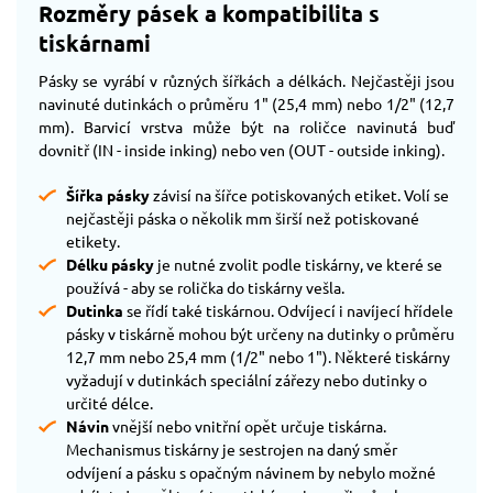
Rozměry pásek a kompatibilita s
tiskárnami
Pásky se vyrábí v různých šířkách a délkách. Nejčastěji jsou
navinuté dutinkách o průměru 1" (25,4 mm) nebo 1/2" (12,7
mm). Barvicí vrstva může být na roličce navinutá buď
dovnitř (IN - inside inking) nebo ven (OUT - outside inking).
Šířka pásky
závisí na šířce potiskovaných etiket. Volí se
nejčastěji páska o několik mm širší než potiskované
etikety.
Délku pásky
je nutné zvolit podle tiskárny, ve které se
používá - aby se rolička do tiskárny vešla.
Dutinka
se řídí také tiskárnou. Odvíjecí i navíjecí hřídele
pásky v tiskárně mohou být určeny na dutinky o průměru
12,7 mm nebo 25,4 mm (1/2" nebo 1"). Některé tiskárny
vyžadují v dutinkách speciální zářezy nebo dutinky o
určité délce.
Návin
vnější nebo vnitřní opět určuje tiskárna.
Mechanismus tiskárny je sestrojen na daný směr
odvíjení a pásku s opačným návinem by nebylo možné