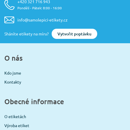
+420 321 716 943
Pondělí - Pátek: 8:00 - 16:00
info@samolepici-etikety.cz
Vytvořit poptávku
Sháníte etikety na míru?
O nás
Kdo jsme
Kontakty
Obecné informace
O etiketách
Výroba etiket