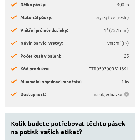
Délka pásky:
300 m
Materiál pásky:
pryskyřice (resin)
Vnitřní průměr dutinky:
1" (25,4 mm)
Návin barvicí vrstvy:
vnitřní (IN)
Počet kusů v balení:
25
Kód produktu:
TTR050300RS21891
Minimální objednací množství:
1 ks
Dostupnost:
na objednávku
Kolik budete potřebovat těchto pásek
na potisk vašich etiket?