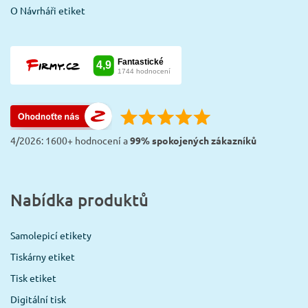
O Návrháři etiket
4/2026: 1600+ hodnocení a
99% spokojených zákazníků
Nabídka produktů
Samolepicí etikety
Tiskárny etiket
Tisk etiket
Digitální tisk