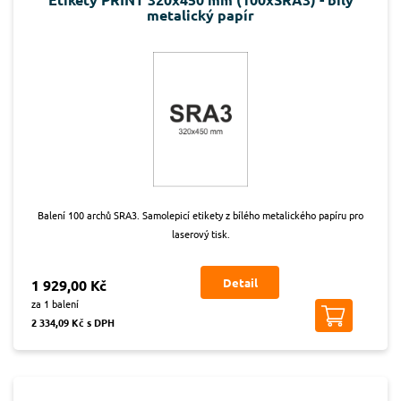
metalický papír
Balení 100 archů SRA3. Samolepicí etikety z bílého metalického papíru pro
laserový tisk.
Detail
1 929,00 Kč
za 1 balení
2 334,09 Kč s DPH