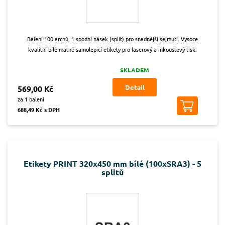
Balení 100 archů, 1 spodní násek (split) pro snadnější sejmutí. Vysoce
kvalitní bílé matné samolepicí etikety pro laserový a inkoustový tisk.
SKLADEM
Detail
569,00 Kč
za 1 balení
688,49 Kč s DPH
Etikety PRINT 320x450 mm bílé (100xSRA3) - 5
splitů