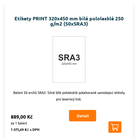
Etikety PRINT 320x450 mm bílé pololesklé 250
g/m2 (50xSRA3)
Balení 50 archů SRA3. Silné bílé pololesklé potahované samolepicí etikety
pro laserový tisk.
Detail
889,00 Kč
za 1 balení
1 075,69 Kč s DPH