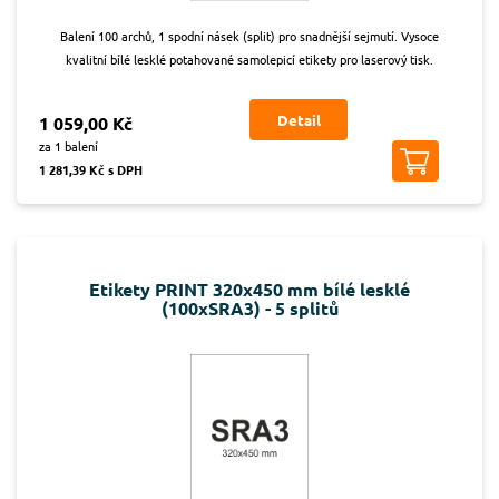
Balení 100 archů, 1 spodní násek (split) pro snadnější sejmutí. Vysoce
kvalitní bílé lesklé potahované samolepicí etikety pro laserový tisk.
Detail
1 059,00 Kč
za 1 balení
1 281,39 Kč s DPH
Etikety PRINT 320x450 mm bílé lesklé
(100xSRA3) - 5 splitů