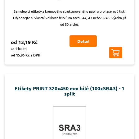
Samolepicí etikety z krémového strukturovaného papíru pro laserový tisk.
Objednejte si vlastní velikost štítků na archu A4, A3 nebo SRA3. Výroba již
od 50 archů.
Detail
od 13,19 Kč
za 1 balení
od 15,96 Kč s DPH
Etikety PRINT 320x450 mm bílé (100xSRA3) - 1
split