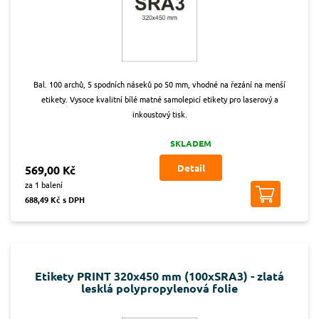
Bal. 100 archů, 5 spodních náseků po 50 mm, vhodné na řezání na menší
etikety. Vysoce kvalitní bílé matné samolepicí etikety pro laserový a
inkoustový tisk.
SKLADEM
Detail
569,00 Kč
za 1 balení
688,49 Kč s DPH
Etikety PRINT 320x450 mm (100xSRA3) - zlatá
lesklá polypropylenová folie