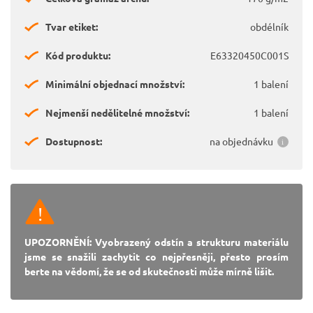
Tvar etiket:
obdélník
Kód produktu:
E63320450C001S
Minimální objednací množství:
1 balení
Nejmenší nedělitelné množství:
1 balení
Dostupnost:
na objednávku
UPOZORNĚNÍ: Vyobrazený odstín a strukturu materiálu
jsme se snažili zachytit co nejpřesněji, přesto prosím
berte na vědomí, že se od skutečnosti může mírně lišit.