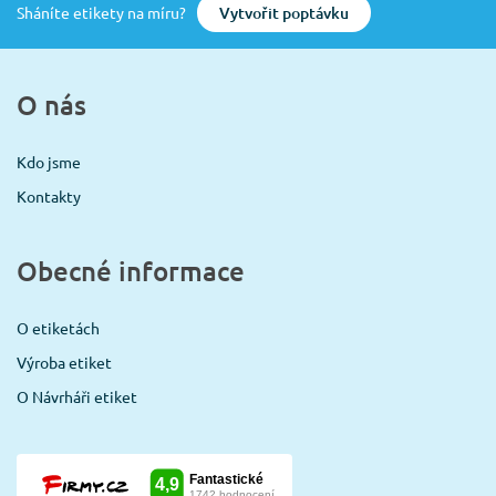
Vytvořit poptávku
Sháníte etikety na míru?
O nás
Kdo jsme
Kontakty
Obecné informace
O etiketách
Výroba etiket
O Návrháři etiket