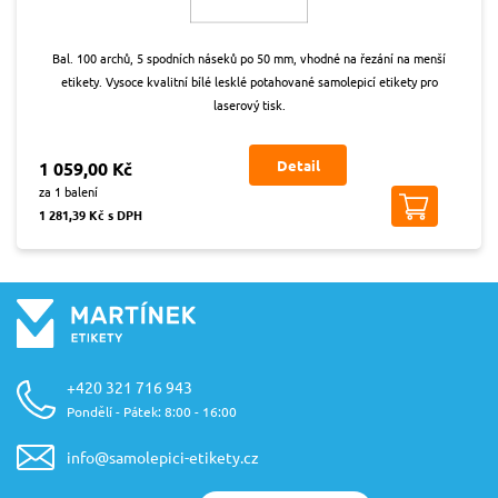
Bal. 100 archů, 5 spodních náseků po 50 mm, vhodné na řezání na menší
etikety. Vysoce kvalitní bílé lesklé potahované samolepicí etikety pro
laserový tisk.
Detail
1 059,00 Kč
za 1 balení
1 281,39 Kč s DPH
+420 321 716 943
Pondělí - Pátek: 8:00 - 16:00
info@samolepici-etikety.cz