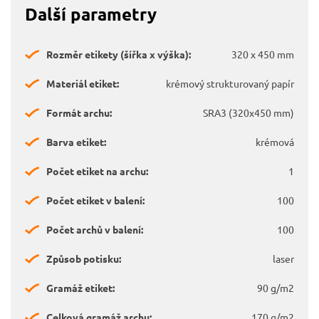
Další parametry
Rozměr etikety (šířka x výška):
320 x 450 mm
Materiál etiket:
krémový strukturovaný papír
Formát archu:
SRA3 (320x450 mm)
Barva etiket:
krémová
Počet etiket na archu:
1
Počet etiket v balení:
100
Počet archů v balení:
100
Způsob potisku:
laser
Gramáž etiket:
90 g/m2
Celková gramáž archu:
170 g/m2