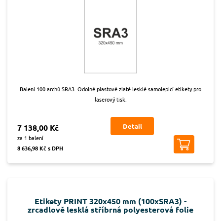
Balení 100 archů SRA3. Odolné plastové zlaté lesklé samolepicí etikety pro
laserový tisk.
Detail
7 138,00 Kč
za 1 balení
8 636,98 Kč s DPH
Etikety PRINT 320x450 mm (100xSRA3) -
zrcadlově lesklá stříbrná polyesterová folie