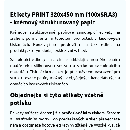
Etikety PRINT 320x450 mm (100xSRA3)
- krémový strukturovaný papír
Krémové strukturované papírové samolepicí etikety na
archu s permanentním lepidlem pro potisk v
laserových
tiskárnách. Používají se především na tisk etiket na
produkty, kterým dodají exkluzivní vzhled.
Samolepicí etikety na archu se skládají z nosného papíru
opatřeného silikonovou vrstvou a vrchního samolepicího
materiálu. Tisk těchto etiket je při správném nastavení pro
strukturované papíry možný i v obyčejných kancelářských a
domácích laserových tiskárnách.
Objednejte si tyto etikety včetně
potisku
Etikety můžete dostat již s
profesionálním tiskem
. Starost
s umísťováním motivu do předsekaných etiket přenecháte
nám a dostanete hotové etikety vytištěné ve vysoké kvalitě