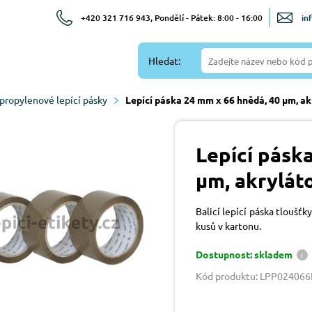
+420 321 716 943, Pondělí - Pátek: 8:00 - 16:00
in
Hledat:
propylenové lepící pásky
Lepící páska 24 mm x 66 hnědá, 40 µm, ak
Lepící pásk
µm, akrylát
Balicí lepící páska tloušť
kusů v kartonu.
Dostupnost: skladem
Kód produktu: LPP02406