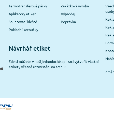
Termotransferové pásky
Zakázková výroba
Všeob
osob
Aplikátory etiket
Výprodej
Rekla
Splintovací kleště
Poptávka
Rekla
Pokladní kotoučky
Rekl
Formu
Návrhář etiket
Konta
Nabíd
Zde si můžete v naší jednoduché aplikaci vytvořit vlastní
etikety včetně rozmístění na archu!
ků
Změni