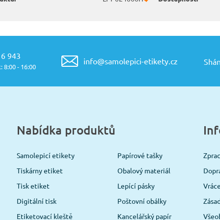
16 943
info@samolepici-etikety.cz
Shán
: 8:00 - 16:00
Nabídka produktů
In
Samolepicí etikety
Papírové tašky
Zpra
Tiskárny etiket
Obalový materiál
Dopra
Tisk etiket
Lepící pásky
Vráce
Digitální tisk
Poštovní obálky
Zásad
Etiketovací kleště
Kancelářský papír
Všeo