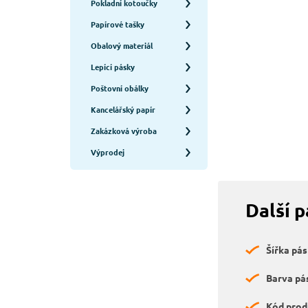
Pokladní kotoučky
Papírové tašky
Obalový materiál
Lepící pásky
Poštovní obálky
Kancelářský papír
Zakázková výroba
Výprodej
Další 
Šířka pás
Barva pá
Kód prod