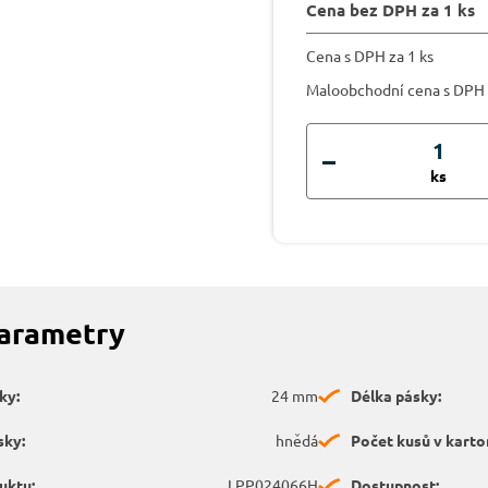
Cena bez DPH za 1 ks
Cena s DPH za 1 ks
Maloobchodní cena s DPH
ks
parametry
ky:
24 mm
Délka pásky:
sky:
hnědá
Počet kusů v karto
uktu:
LPP024066H
Dostupnost: