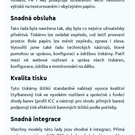
výtisků na texturovaném i obyčejném papíru.
Snadná obsluha
Tato řada byla navržena tak, aby byla co nejvíce uživatelsky
přívětivá. Tiskárnu lze ovládat zepředu, což šetří provozní
prostor. Role papíru lze měnit zepředu, zprava i zleva.
Vytvořili jsme také řadu technických nástrojů, které
pomohou se správou, konfigurací a údržbou tiskárny. Patří
mezi ně webové rozhraní a správa všech tiskáren,
konfigurace, údržba a monitorování na dálku.
Kvalita tisku
Tyto tiskárny štítků standardně nabízejí vysoce kvalitní
čtyřbarevný tisk ve vysokém rozlišení a společně s funkcí
shody barev (profil ICC a nástroji pro shodu přímých barev)
podporují tisk efektních barevných štítků podle potřeby.
Snadná integrace
Všechny modely této řady jsou vhodné k integraci. Přímá