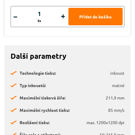
ks
Další parametry
Technologie tisku:
inkoust
Typ inkoustů:
matné
Maximální tisková šíře:
211,9 mm
Maximální rychlost tisku:
85 mm/s
Rozlišení tisku:
max. 1200x1200 dpi
Šíře role s etiketami:
50-215,9 mm