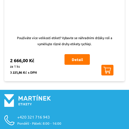
Používáte více velikostí etiket? Vybavte se náhradními držáky rolí a
vyměňujte různé druhy etikety rychleji.
Detail
2 666,00 Kč
za 1 ks
3 225,86 Kč s DPH
+420 321 716 943
Pondělí - Pátek: 8:00 - 16:00