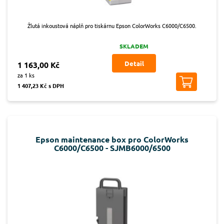
Žlutá inkoustová náplň pro tiskárnu Epson ColorWorks C6000/C6500.
SKLADEM
Detail
1 163,00 Kč
za 1 ks
1 407,23 Kč s DPH
Epson maintenance box pro ColorWorks
C6000/C6500 - SJMB6000/6500