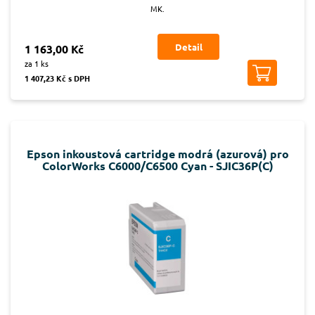
MK.
Detail
1 163,00 Kč
za 1 ks
1 407,23 Kč s DPH
Epson inkoustová cartridge modrá (azurová) pro
ColorWorks C6000/C6500 Cyan - SJIC36P(C)