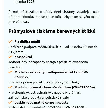
od roku 1995
Pokud máte zájem o předvedení tiskárny, zavolejte nám
předem - domluvíme se na termínu, abychom se vám mohli
plně věnovat.
Průmyslová tiskárna barevných štítků
Flexibilita médií
Rozšířená podpora médií. Šířka štítku od 25 nebo 50 mm do
215,9 mm.
Kompaktní
Jednoduchý, nenápadný design s předním ovládacím
panelem.
Model s vestavěným odlepovačem štítků (CW-
C6500Pe)
Pro tisk a přímé použití na zboží z výrobní linky.
Model s automatickým ořezávačem (CW-C6500Ae)
Pro chemický, potravinářský a nápojový průmysl,
zahradnické produkty a logistické služby.
Lesklé nebo matné černé inkousty
K dispozici pro modely CW-C6500Ae i CW-C6500Pe.