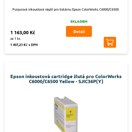
Purpurová inkoustová náplň pro tiskárnu Epson ColorWorks C6000/C6500.
SKLADEM
Detail
1 163,00 Kč
za 1 ks
1 407,23 Kč s DPH
Epson inkoustová cartridge žlutá pro ColorWorks
C6000/C6500 Yellow - SJIC36P(Y)