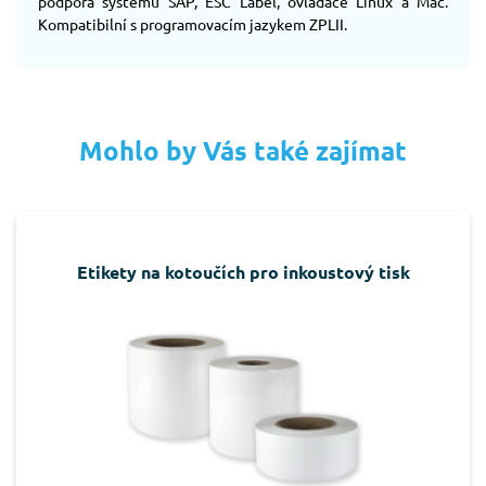
podpora systému SAP, ESC Label, ovladače Linux a Mac.
Kompatibilní s programovacím jazykem ZPLII.
Mohlo by Vás také zajímat
Etikety na kotoučích pro inkoustový tisk