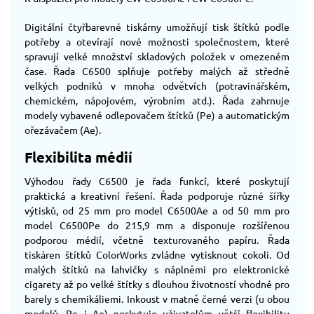
Digitální čtyřbarevné tiskárny umožňují tisk štítků podle
potřeby a otevírají nové možnosti společnostem, které
spravují velké množství skladových položek v omezeném
čase. Řada C6500 splňuje potřeby malých až středně
velkých podniků v mnoha odvětvích (potravinářském,
chemickém, nápojovém, výrobním atd.). Řada zahrnuje
modely vybavené odlepovačem štítků (Pe) a automatickým
ořezávačem (Ae).
Flexibilita médií
Výhodou řady C6500 je řada funkcí, které poskytují
praktická a kreativní řešení. Řada podporuje různé šířky
výtisků, od 25 mm pro model C6500Ae a od 50 mm pro
model C6500Pe do 215,9 mm a disponuje rozšířenou
podporou médií, včetně texturovaného papíru. Řada
tiskáren štítků ColorWorks zvládne vytisknout cokoli. Od
malých štítků na lahvičky s náplněmi pro elektronické
cigarety až po velké štítky s dlouhou životností vhodné pro
barely s chemikáliemi. Inkoust v matně černé verzi (u obou
modelů, Pe i Ae) poskytuje uživatelům větší flexibilitu