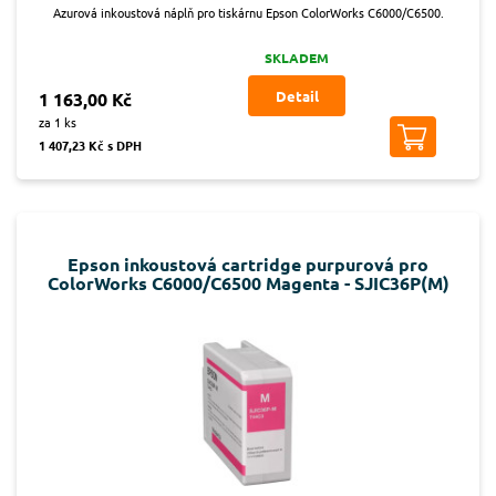
Azurová inkoustová náplň pro tiskárnu Epson ColorWorks C6000/C6500.
SKLADEM
Detail
1 163,00 Kč
za 1 ks
1 407,23 Kč s DPH
Epson inkoustová cartridge purpurová pro
ColorWorks C6000/C6500 Magenta - SJIC36P(M)