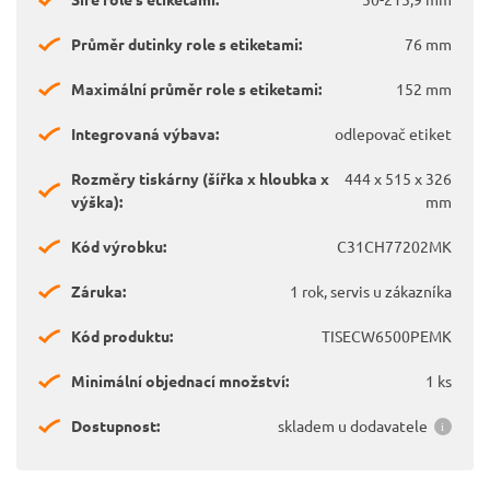
Průměr dutinky role s etiketami:
76 mm
Maximální průměr role s etiketami:
152 mm
Integrovaná výbava:
odlepovač etiket
Rozměry tiskárny (šířka x hloubka x
444 x 515 x 326
výška):
mm
Kód výrobku:
C31CH77202MK
Záruka:
1 rok, servis u zákazníka
Kód produktu:
TISECW6500PEMK
Minimální objednací množství:
1 ks
Dostupnost:
skladem u dodavatele