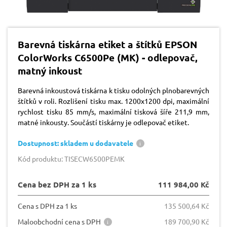
Barevná tiskárna etiket a štítků EPSON
ColorWorks C6500Pe (MK) - odlepovač,
matný inkoust
Barevná inkoustová tiskárna k tisku odolných plnobarevných
štítků v roli. Rozlišení tisku max. 1200x1200 dpi, maximální
rychlost tisku 85 mm/s, maximální tisková šíře 211,9 mm,
matné inkousty. Součástí tiskárny je odlepovač etiket.
Dostupnost: skladem u dodavatele
Kód produktu: TISECW6500PEMK
Cena bez DPH za 1 ks
111 984,00 Kč
Cena s DPH za 1 ks
135 500,64 Kč
Maloobchodní cena s DPH
189 700,90 Kč