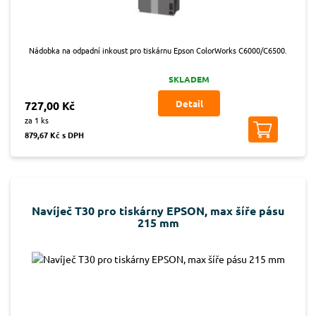
Nádobka na odpadní inkoust pro tiskárnu Epson ColorWorks C6000/C6500.
SKLADEM
Detail
727,00 Kč
za 1 ks
879,67 Kč s DPH
Navíječ T30 pro tiskárny EPSON, max šíře pásu
215 mm