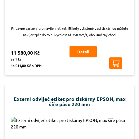
Přídavné zařízení pro navíjení etiket. Etikety vytištěné vaší tiskárnou můžete
navíjet zpět do role. Rychlost až 350 mm/s, obousměrný chod.
Detail
11 580,00 Kč
za 1 ks
14 011,80 Kč s DPH
Externí odvíječ etiket pro tiskárny EPSON, max
šíře pásu 220 mm