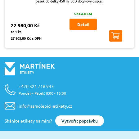
pásek do délky 450 m, LCD dotykový displej.
SKLADEM
Detail
22 980,00 Kč
za 1 ks
27 805,80 Kč s DPH
+420 321 716 943
Pondělí - Pátek: 8:00 - 16:00
info@samolepici-etikety.cz
Vytvořit poptávku
Sháníte etikety na míru?