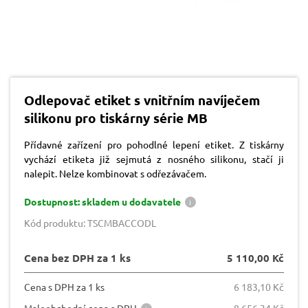
Odlepovač etiket s vnitřním navíječem
silikonu pro tiskárny série MB
Přídavné zařízení pro pohodlné lepení etiket. Z tiskárny
vychází etiketa již sejmutá z nosného silikonu, stačí ji
nalepit. Nelze kombinovat s odřezávačem.
Dostupnost: skladem u dodavatele
Kód produktu: TSCMBACCODL
Cena bez DPH za 1 ks
5 110,00 Kč
Cena s DPH za 1 ks
6 183,10 Kč
Maloobchodní cena s DPH
8 656,34 Kč