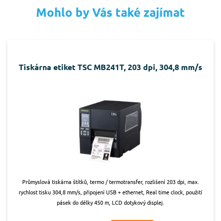
Mohlo by Vás také zajímat
Tiskárna etiket TSC MB241T, 203 dpi, 304,8 mm/s
Průmyslová tiskárna štítků, termo / termotransfer, rozlišení 203 dpi, max.
rychlost tisku 304,8 mm/s, připojení USB + ethernet, Real time clock, použití
pásek do délky 450 m, LCD dotykový displej.