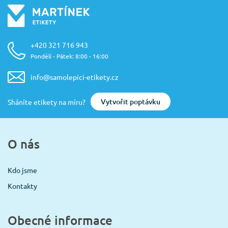
+420 321 716 943
Pondělí - Pátek: 8:00 - 16:00
info@samolepici-etikety.cz
Vytvořit poptávku
Sháníte etikety na míru?
O nás
Kdo jsme
Kontakty
Obecné informace