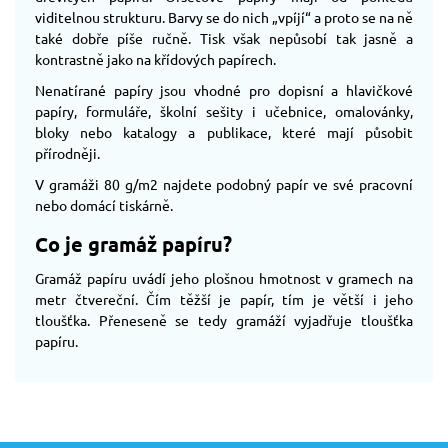
viditelnou strukturu. Barvy se do nich „vpíjí“ a proto se na ně
také dobře píše ručně. Tisk však nepůsobí tak jasně a
kontrastně jako na křídových papírech.
Nenatírané papíry jsou vhodné pro dopisní a hlavičkové
papíry, formuláře, školní sešity i učebnice, omalovánky,
bloky nebo katalogy a publikace, které mají působit
přírodněji.
V gramáži 80 g/m2 najdete podobný papír ve své pracovní
nebo domácí tiskárně.
Co je gramáž papíru?
Gramáž papíru uvádí jeho plošnou hmotnost v gramech na
metr čtvereční. Čím těžší je papír, tím je větší i jeho
tloušťka. Přeneseně se tedy gramáží vyjadřuje tloušťka
papíru.