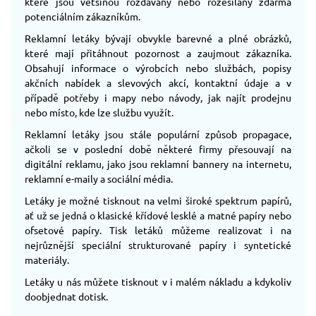
které jsou většinou rozdávány nebo rozesílány zdarma
potenciálním zákazníkům.
Reklamní letáky bývají obvykle barevné a plné obrázků,
které mají přitáhnout pozornost a zaujmout zákazníka.
Obsahují informace o výrobcích nebo službách, popisy
akčních nabídek a slevových akcí, kontaktní údaje a v
případě potřeby i mapy nebo návody, jak najít prodejnu
nebo místo, kde lze službu využít.
Reklamní letáky jsou stále populární způsob propagace,
ačkoli se v poslední době některé firmy přesouvají na
digitální reklamu, jako jsou reklamní bannery na internetu,
reklamní e-maily a sociální média.
Letáky je možné tisknout na velmi široké spektrum papírů,
ať už se jedná o klasické křídové lesklé a matné papíry nebo
ofsetové papíry. Tisk letáků můžeme realizovat i na
nejrůznější speciální strukturované papíry i syntetické
materiály.
Letáky u nás můžete tisknout v i malém nákladu a kdykoliv
doobjednat dotisk.