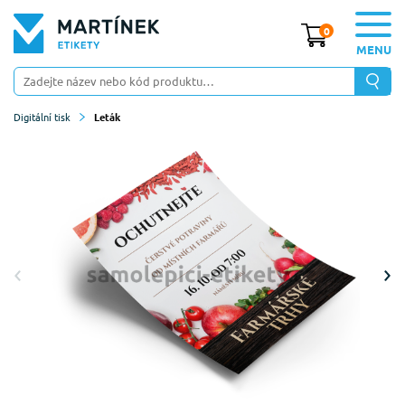
0
MENU
Digitální tisk
Leták