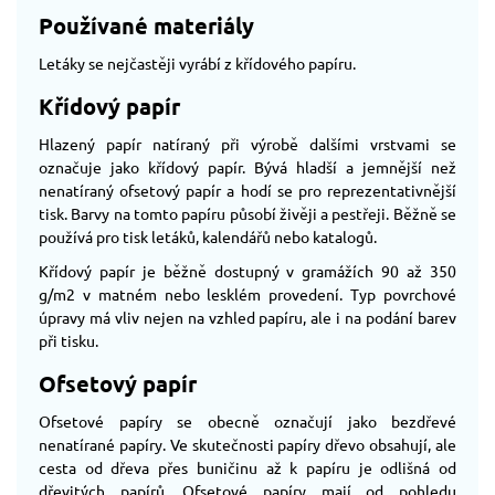
Používané materiály
Letáky se nejčastěji vyrábí z křídového papíru.
Křídový papír
Hlazený papír natíraný při výrobě dalšími vrstvami se
označuje jako křídový papír. Bývá hladší a jemnější než
nenatíraný ofsetový papír a hodí se pro reprezentativnější
tisk. Barvy na tomto papíru působí živěji a pestřeji. Běžně se
používá pro tisk letáků, kalendářů nebo katalogů.
Křídový papír je běžně dostupný v gramážích 90 až 350
g/m2 v matném nebo lesklém provedení. Typ povrchové
úpravy má vliv nejen na vzhled papíru, ale i na podání barev
při tisku.
Ofsetový papír
Ofsetové papíry se obecně označují jako bezdřevé
nenatírané papíry. Ve skutečnosti papíry dřevo obsahují, ale
cesta od dřeva přes buničinu až k papíru je odlišná od
dřevitých papírů. Ofsetové papíry mají od pohledu