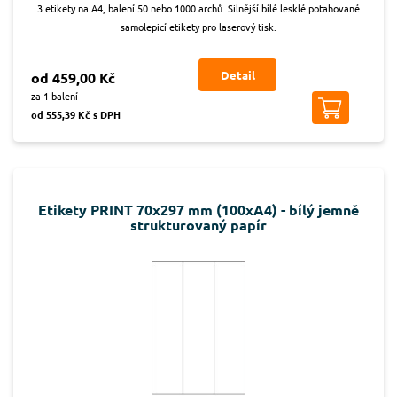
3 etikety na A4, balení 50 nebo 1000 archů. Silnější bílé lesklé potahované
samolepicí etikety pro laserový tisk.
Detail
od 459,00 Kč
za 1 balení
od 555,39 Kč s DPH
Etikety PRINT 70x297 mm (100xA4) - bílý jemně
strukturovaný papír