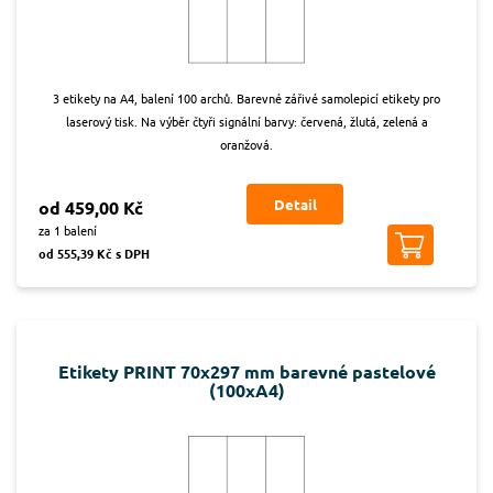
3 etikety na A4, balení 100 archů. Barevné zářivé samolepicí etikety pro
laserový tisk. Na výběr čtyři signální barvy: červená, žlutá, zelená a
oranžová.
Detail
od 459,00 Kč
za 1 balení
od 555,39 Kč s DPH
Etikety PRINT 70x297 mm barevné pastelové
(100xA4)