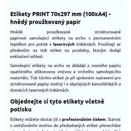
Etikety PRINT 70x297 mm (100xA4) -
hnědý proužkovaný papír
Hnědé proužkované strukturované
papírové samolepicí etikety na archu s permanentním
lepidlem pro potisk v
laserových
tiskárnách. Používají se
především na tisk etiket na produkty, kterým dodají
exkluzivní vzhled.
Samolepicí etikety na archu se skládají z nosného papíru
opatřeného silikonovou vrstvou a vrchního samolepicího
materiálu. Tisk těchto etiket je při správném nastavení pro
strukturované papíry možný i v obyčejných kancelářských a
domácích laserových tiskárnách.
Objednejte si tyto etikety včetně
potisku
Etikety můžete dostat již s
profesionálním tiskem
. Starost
s umísťováním motivu do předsekaných etiket přenecháte