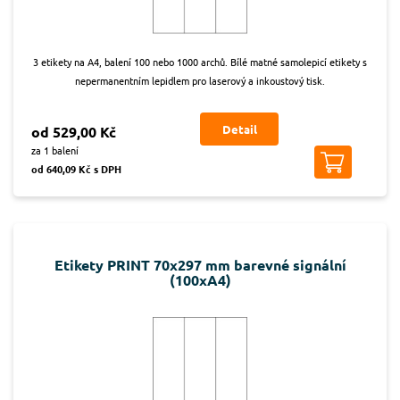
3 etikety na A4, balení 100 nebo 1000 archů. Bílé matné samolepicí etikety s
nepermanentním lepidlem pro laserový a inkoustový tisk.
Detail
od 529,00 Kč
za 1 balení
od 640,09 Kč s DPH
Etikety PRINT 70x297 mm barevné signální
(100xA4)