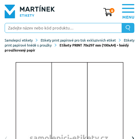
0
MENU
Samolepicí etikety
Etikety print papírové pro tisk exkluzivních etiket
Etikety
print papírové hnědé s proužky
Etikety PRINT 70x297 mm (100xA4) - hnědý
proužkovaný papír