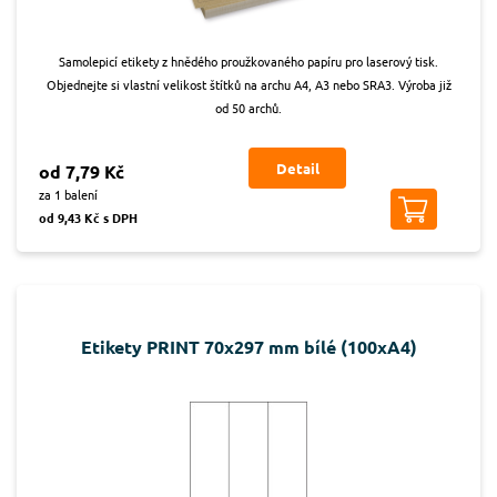
Samolepicí etikety z hnědého proužkovaného papíru pro laserový tisk.
Objednejte si vlastní velikost štítků na archu A4, A3 nebo SRA3. Výroba již
od 50 archů.
Detail
od 7,79 Kč
za 1 balení
od 9,43 Kč s DPH
Etikety PRINT 70x297 mm bílé (100xA4)