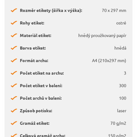
Rozměr etikety (šířka x výška):
70 x 297 mm
Rohy etiket:
ostré
Materiál etiket:
hnědý proužkovaný papír
Barva etiket:
hnědá
Formát archu:
A4 (210x297 mm)
Počet etiket na archu:
3
Počet etiket v balení:
300
Počet archů v balení:
100
Způsob potisku:
laser
Gramáž etiket:
70 g/m2
Celková gramáž archu:
150 g/m2