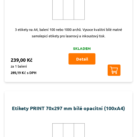
3 etikety na A4, balení 100 nebo 1000 archů. Vysoce kvalitní bílé matné
samolepicí etikety pro laserový a inkoustový tisk.
SKLADEM
Detail
239,00 Kč
za 1 balení
289,19 Kč s DPH
Etikety PRINT 70x297 mm bílé opacitní (100xA4)