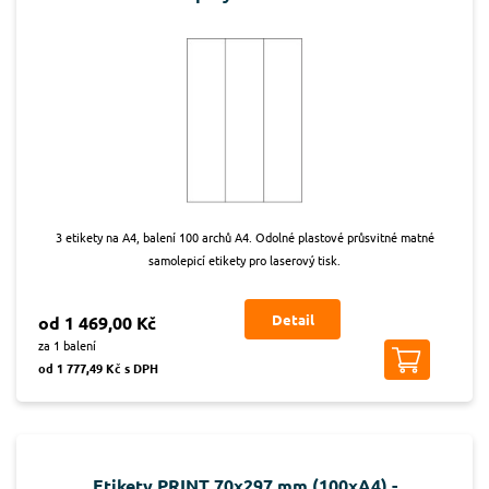
3 etikety na A4, balení 100 archů A4. Odolné plastové průsvitné matné
samolepicí etikety pro laserový tisk.
Detail
od 1 469,00 Kč
za 1 balení
od 1 777,49 Kč s DPH
Etikety PRINT 70x297 mm (100xA4) -