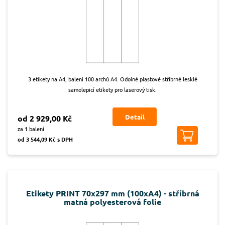
3 etikety na A4, balení 100 archů A4. Odolné plastové stříbrné lesklé
samolepicí etikety pro laserový tisk.
Detail
od 2 929,00 Kč
za 1 balení
od 3 544,09 Kč s DPH
Etikety PRINT 70x297 mm (100xA4) - stříbrná
matná polyesterová folie