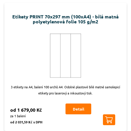
Etikety PRINT 70x297 mm (100xA4) - bílá matná
polyetylenová folie 105 g/m2
3 etikety na A4, balení 100 archů A4. Odolné plastové bílé matné samolepicí
etikety pro laserový a inkoustový tisk.
Detail
od 1 679,00 Kč
za 1 balení
od 2 031,59 Kč s DPH