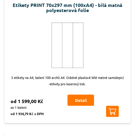
Etikety PRINT 70x297 mm (100xA4) - bílá matná
polyesterová folie
3 etikety na A4, balení 100 archů A4. Odolné plastové bílé matné samolepicí
etikety pro laserový tisk.
Detail
od 1 599,00 Kč
za 1 balení
od 1 934,79 Kč s DPH