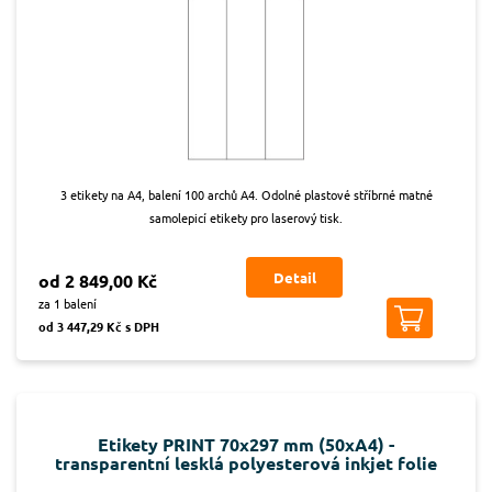
3 etikety na A4, balení 100 archů A4. Odolné plastové stříbrné matné
samolepicí etikety pro laserový tisk.
Detail
od 2 849,00 Kč
za 1 balení
od 3 447,29 Kč s DPH
Etikety PRINT 70x297 mm (50xA4) -
transparentní lesklá polyesterová inkjet folie