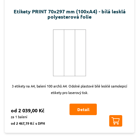
Etikety PRINT 70x297 mm (100xA4) - bílá lesklá
polyesterová folie
3 etikety na A4, balení 100 archů A4. Odolné plastové bílé lesklé samolepicí
etikety pro laserový tisk.
Detail
od 2 039,00 Kč
za 1 balení
od 2 467,19 Kč s DPH