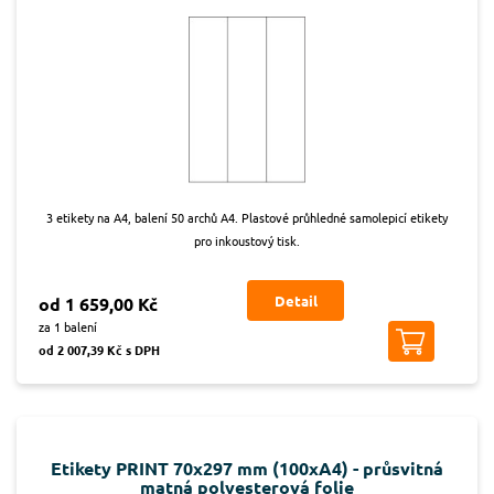
3 etikety na A4, balení 50 archů A4. Plastové průhledné samolepicí etikety
pro inkoustový tisk.
Detail
od 1 659,00 Kč
za 1 balení
od 2 007,39 Kč s DPH
Etikety PRINT 70x297 mm (100xA4) - průsvitná
matná polyesterová folie