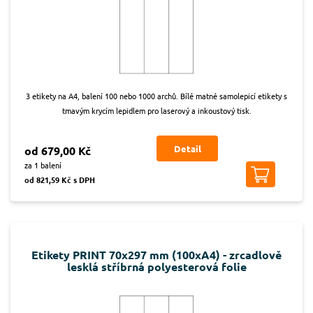
3 etikety na A4, balení 100 nebo 1000 archů. Bílé matné samolepicí etikety s
tmavým krycím lepidlem pro laserový a inkoustový tisk.
Detail
od 679,00 Kč
za 1 balení
od 821,59 Kč s DPH
Etikety PRINT 70x297 mm (100xA4) - zrcadlově
lesklá stříbrná polyesterová folie