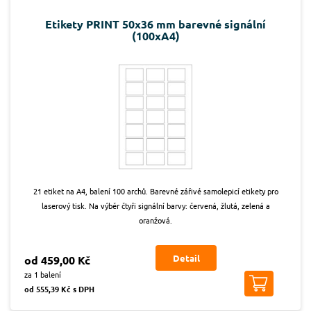
Etikety PRINT 50x36 mm barevné signální
(100xA4)
21 etiket na A4, balení 100 archů. Barevné zářivé samolepicí etikety pro
laserový tisk. Na výběr čtyři signální barvy: červená, žlutá, zelená a
oranžová.
Detail
od 459,00 Kč
za 1 balení
od 555,39 Kč s DPH