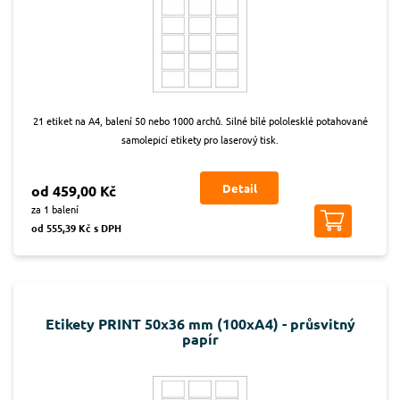
21 etiket na A4, balení 50 nebo 1000 archů. Silné bílé pololesklé potahované
samolepicí etikety pro laserový tisk.
Detail
od 459,00 Kč
za 1 balení
od 555,39 Kč s DPH
Etikety PRINT 50x36 mm (100xA4) - průsvitný
papír