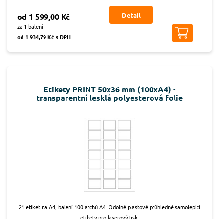
Detail
od 1 599,00 Kč
za 1 balení
od 1 934,79 Kč s DPH
Etikety PRINT 50x36 mm (100xA4) -
transparentní lesklá polyesterová folie
21 etiket na A4, balení 100 archů A4. Odolné plastové průhledné samolepicí
etikety pro laserový tisk.