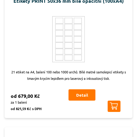
Etikety PRINT 50x36 mm bílé opacitní (100xA4)
21 etiket na A4, balení 100 nebo 1000 archů. Bílé matné samolepicí etikety s
tmavým krycím lepidlem pro laserový a inkoustový tisk.
Detail
od 679,00 Kč
za 1 balení
od 821,59 Kč s DPH