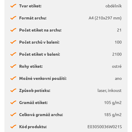
Tvar etiket:
obdélník
Formát archu:
A4 (210x297 mm)
Počet etiket na archu:
21
Počet archů v balení:
100
Počet etiket v balení:
2100
Rohy etiket:
ostré
Možné venkovní použití:
ano
Způsob potisku:
laser, inkoust
Gramáž etiket:
105 g/m2
Celková gramáž archu:
185 g/m2
Kód produktu:
E03050036W021S