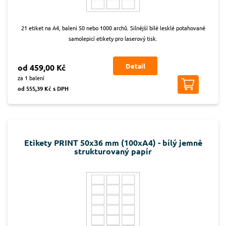
21 etiket na A4, balení 50 nebo 1000 archů. Silnější bílé lesklé potahované
samolepicí etikety pro laserový tisk.
Detail
od 459,00 Kč
za 1 balení
od 555,39 Kč s DPH
Etikety PRINT 50x36 mm (100xA4) - bílý jemně
strukturovaný papír