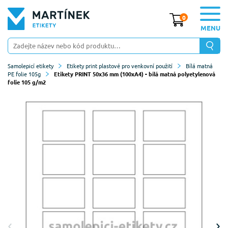
0
MENU
Samolepicí etikety
Etikety print plastové pro venkovní použití
Bílá matná
PE folie 105g
Etikety PRINT 50x36 mm (100xA4) - bílá matná polyetylenová
folie 105 g/m2