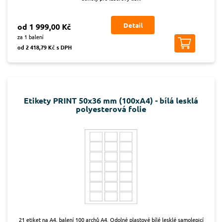
Detail
od 1 999,00 Kč
za 1 balení
od 2 418,79 Kč s DPH
Etikety PRINT 50x36 mm (100xA4) - bílá lesklá
polyesterová folie
21 etiket na A4, balení 100 archů A4. Odolné plastové bílé lesklé samolepicí