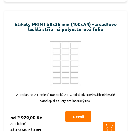
Etikety PRINT 50x36 mm (100xA4) - zrcadlově
lesklá stříbrná polyesterová folie
21 etiket na A4, balení 100 archů A4. Odolné plastové stříbrné lesklé
samolepicí etikety pro laserový tisk.
Detail
od 2 929,00 Kč
za 1 balení
od 3 544,09 Kč s DPH